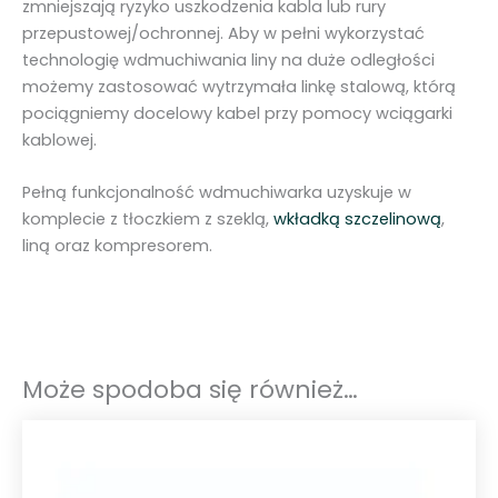
zmniejszają ryzyko uszkodzenia kabla lub rury
-
przepustowej/ochronnej. Aby w pełni wykorzystać
1
technologię wdmuchiwania liny na duże odległości
ś
możemy zastosować wytrzymała linkę stalową, którą
r
pociągniemy docelowy kabel przy pomocy wciągarki
e
kablowej.
d
n
Pełną funkcjonalność wdmuchiwarka uzyskuje w
i
komplecie z tłoczkiem z szeklą,
wkładką szczelinową
,
c
liną oraz kompresorem.
a
r
u
r
y
Może spodoba się również…
3
8
-
4
5