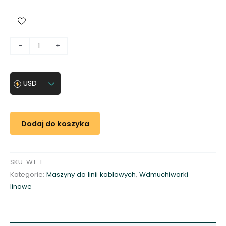
i
-
+
l
o
ś
USD
ć
W
d
Dodaj do koszyka
m
u
c
SKU:
WT-1
h
Kategorie:
Maszyny do linii kablowych
,
Wdmuchiwarki
i
linowe
w
a
r
k