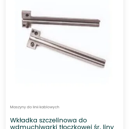
m
m
Maszyny do linii kablowych
Wkładka szczelinowa do
wdmuchiwarki tłoczkowej śr. liny