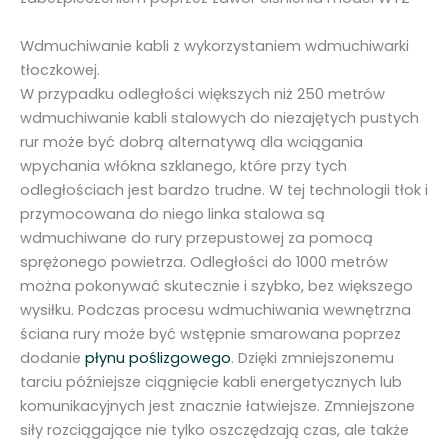
l
o
Wdmuchiwanie kabli z wykorzystaniem wdmuchiwarki
w
tłoczkowej.
y
W przypadku odległości większych niż 250 metrów
c
wdmuchiwanie kabli stalowych do niezajętych pustych
h
rur może być dobrą alternatywą dla wciągania
i
wpychania włókna szklanego, które przy tych
n
odległościach jest bardzo trudne. W tej technologii tłok i
y
przymocowana do niego linka stalowa są
l
wdmuchiwane do rury przepustowej za pomocą
o
sprężonego powietrza. Odległości do 1000 metrów
n
można pokonywać skutecznie i szybko, bez większego
o
wysiłku. Podczas procesu wdmuchiwania wewnętrzna
w
ściana rury może być wstępnie smarowana poprzez
y
dodanie
płynu poślizgowego
. Dzięki zmniejszonemu
c
tarciu późniejsze ciągnięcie kabli energetycznych lub
h
komunikacyjnych jest znacznie łatwiejsze. Zmniejszone
W
siły rozciągające nie tylko oszczędzają czas, ale także
T