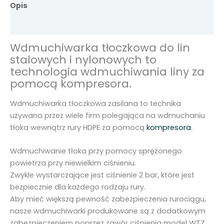
Opis
a
t
Informacje dodatkowe
ł
Wdmuchiwarka tłoczkowa do lin
o
stalowych i nylonowych to
c
technologia wdmuchiwania liny za
z
pomocą kompresora.
k
o
Wdmuchiwarka tłoczkowa zasilana to technika
w
używana przez wiele firm polegająca na wdmuchaniu
a
.
tłoka wewnątrz rury HDPE za pomocą
kompresora
d
o
Wdmuchiwanie tłoka przy pomocy sprężonego
l
powietrza przy niewielkim ciśnieniu.
i
Zwykle wystarczające jest ciśnienie 2 bar, które jest
n
bezpiecznie dla każdego rodzaju rury.
s
Aby mieć większą pewność zabezpieczenia rurociągu,
t
nasze wdmuchiwarki produkowane są z dodatkowym
a
zabezpieczeniem poprzez zawór ciśnienia model WTZ