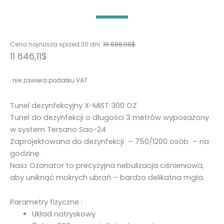
Cena najniższa sprzed 30 dni:
16 686,98
$
11 646,11
$
nie zawiera podatku VAT
Tunel dezynfekcyjny X-MIST 300 OZ
Tunel do dezynfekcji o długości 3 metrów wyposażony
w system Tersano Sao-24
Zaprojektowana do dezynfekcji – 750/1200 osób – na
godzinę.
Nasz Ozonator to precyzyjna nebulizacja ciśnieniowa,
aby uniknąć mokrych ubrań – bardzo delikatna mgła.
Parametry fizyczne :
Układ natryskowy