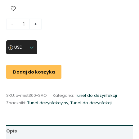
i
-
+
l
o
ś
USD
ć
O
Z
Dodaj do koszyka
O
N
O
SKU:
x-mist300-SAO
Kategoria:
Tunel do dezynfekcji
W
Znaczniki:
Tunel dezynfekcyjny
,
Tunel do dezynfekcji
A
N
I
E
Opis
T