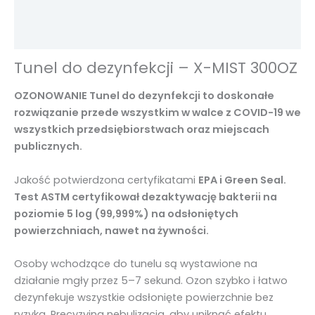
u
Informacje dodatkowe
n
Opinie (0)
e
l
Tunel do dezynfekcji – X-MIST 300OZ
d
o
OZONOWANIE Tunel do dezynfekcji to doskonałe
d
rozwiązanie przede wszystkim w walce z COVID-19 we
e
wszystkich przedsiębiorstwach oraz miejscach
z
publicznych.
y
n
Jakość potwierdzona certyfikatami
EPA i Green Seal.
f
Test ASTM certyfikował dezaktywację bakterii na
e
poziomie 5 log (99,999%) na odsłoniętych
k
powierzchniach, nawet na żywności.
c
j
Osoby wchodzące do tunelu są wystawione na
i
działanie mgły przez 5–7 sekund. Ozon szybko i łatwo
X
dezynfekuje wszystkie odsłonięte powierzchnie bez
-
ryzyka. Precyzyjna nebulizacja, aby uniknąć efektu