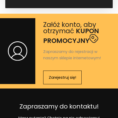
Załóż konto, aby
otrzymać
KUPON
PROMOCYJNY
Zapraszamy do rejestracji w
naszym sklepie internetowym!
Zarejestruj się!
Zapraszamy do kontaktu!