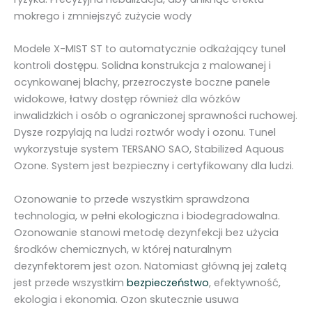
M
mokrego i zmniejszyć zużycie wody
I
S
Modele X-MIST ST to automatycznie odkażający tunel
T
kontroli dostępu. Solidna konstrukcja z malowanej i
3
ocynkowanej blachy, przezroczyste boczne panele
0
widokowe, łatwy dostęp również dla wózków
0
inwalidzkich i osób o ograniczonej sprawności ruchowej.
O
Dysze rozpylają na ludzi roztwór wody i ozonu. Tunel
Z
wykorzystuje system TERSANO SAO, Stabilized Aquous
Ozone. System jest bezpieczny i certyfikowany dla ludzi.
Ozonowanie to przede wszystkim sprawdzona
technologia, w pełni ekologiczna i biodegradowalna.
Ozonowanie stanowi metodę dezynfekcji bez użycia
środków chemicznych, w której naturalnym
dezynfektorem jest ozon. Natomiast główną jej zaletą
jest przede wszystkim
bezpieczeństwo
, efektywność,
ekologia i ekonomia. Ozon skutecznie usuwa