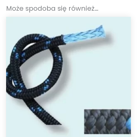
P
Może spodoba się również…
-
1
m