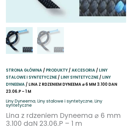
STRONA GŁÓWNA
/
PRODUKTY
/
AKCESORIA
/
LINY
STALOWE I SYNTETYCZNE
/
LINY SYNTETYCZNE
/
LINY
DYNEEMA
/ LINA Z RDZENIEM DYNEEMA ⌀ 6 MM 3.100 DAN
23.06.P – 1 M
Liny Dyneema
,
Liny stalowe i syntetyczne
,
Liny
syntetyczne
Lina z rdzeniem Dyneema ⌀ 6 mm
3.100 daN 23.06.P – 1 m