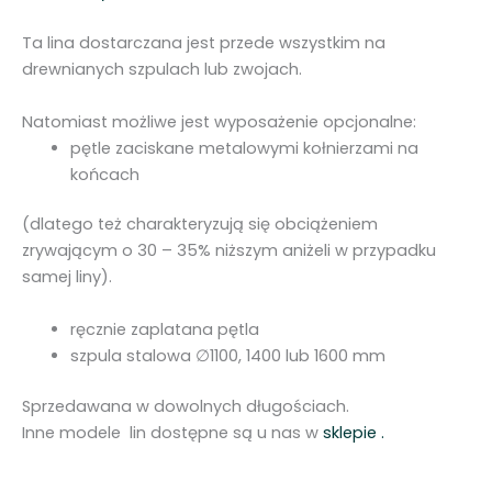
⌀
Ta lina dostarczana jest przede wszystkim na
6
drewnianych szpulach lub zwojach.
m
m
Natomiast możliwe jest wyposażenie opcjonalne:
3
pętle zaciskane metalowymi kołnierzami na
.
końcach
1
0
(dlatego też charakteryzują się obciążeniem
0
zrywającym o 30 – 35% niższym aniżeli w przypadku
d
samej liny).
a
N
ręcznie zaplatana pętla
2
szpula stalowa ∅1100, 1400 lub 1600 mm
3
.
Sprzedawana w dowolnych długościach.
0
Inne modele lin dostępne są u nas w
sklepie .
6
.