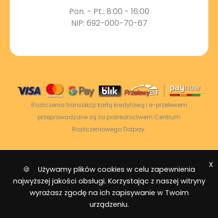
Pon. - Pt.: 8:00 - 16:00
NIP: 692-000-70-67
Rozliczenia transakcji kartą kredytową i e-przelewem
przeprowadzane są za pośrednictwem Centrum
Rozliczeniowego Dotpay.
X
2026 © Power Energy -
Wszelkie prawa
🍪 Używamy plików cookies w celu zapewnienia
zastrzeżone
|
Mapa strony
najwyższej jakości obsługi. Korzystając z naszej witryny
wyrażasz zgodę na ich zapisywanie w Twoim
urządzeniu.