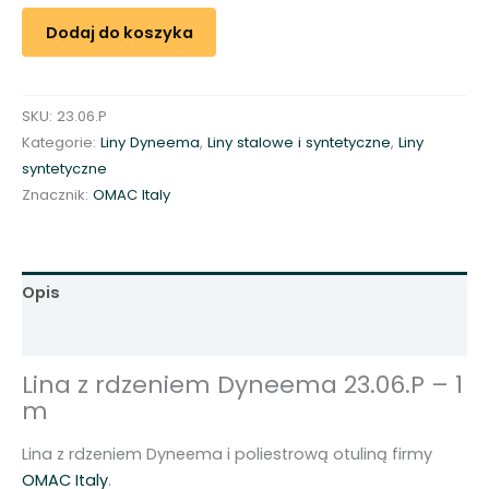
i
Dodaj do koszyka
n
a
z
SKU:
23.06.P
r
Kategorie:
Liny Dyneema
,
Liny stalowe i syntetyczne
,
Liny
d
syntetyczne
z
Znacznik:
OMAC Italy
e
n
i
e
Opis
m
D
Opinie (0)
y
Lina z rdzeniem Dyneema 23.06.P – 1
n
m
e
e
Lina z rdzeniem Dyneema i poliestrową otuliną firmy
m
OMAC Italy
.
a