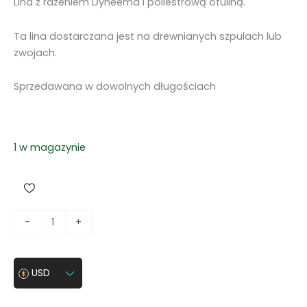
Lina z rdzeniem Dyneema i poliestrową otuliną.
Ta lina dostarczana jest na drewnianych szpulach lub
zwojach.
Sprzedawana w dowolnych długościach
1 w magazynie
i
-
+
l
o
ś
USD
ć
L