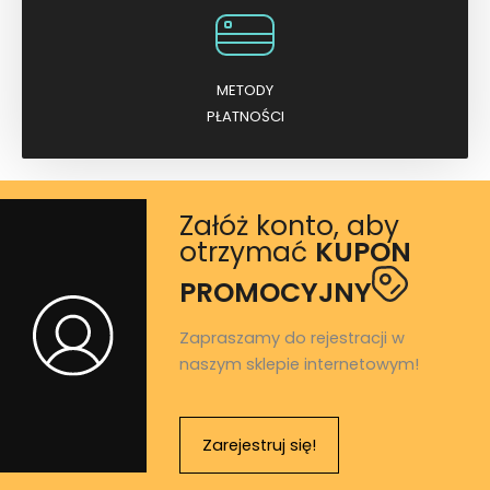
METODY
PŁATNOŚCI
Załóż konto, aby
otrzymać
KUPON
PROMOCYJNY
Zapraszamy do rejestracji w
naszym sklepie internetowym!
Zarejestruj się!