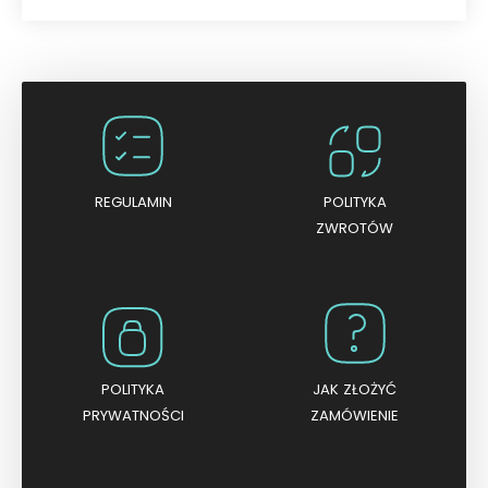
O
c
e
n
i
o
n
o
0
n
a
5
REGULAMIN
POLITYKA
ZWROTÓW
POLITYKA
JAK ZŁOŻYĆ
PRYWATNOŚCI
ZAMÓWIENIE