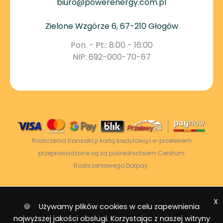
biuro@powerenergy.com.pl
Zielone Wzgórze 6, 67-210 Głogów
Pon. - Pt.: 8:00 - 16:00
NIP: 692-000-70-67
Rozliczenia transakcji kartą kredytową i e-przelewem
przeprowadzane są za pośrednictwem Centrum
Rozliczeniowego Dotpay.
X
2026 © Power Energy -
Wszelkie prawa
🍪 Używamy plików cookies w celu zapewnienia
zastrzeżone
|
Mapa strony
najwyższej jakości obsługi. Korzystając z naszej witryny