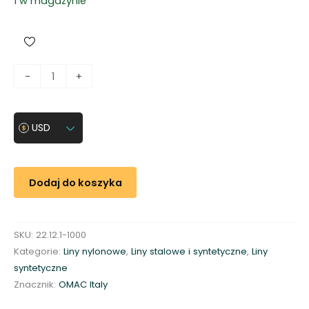
1 w magazynie
i
-
+
l
o
ś
USD
ć
L
i
Dodaj do koszyka
n
a
n
SKU:
22.12.1-1000
y
Kategorie:
Liny nylonowe
,
Liny stalowe i syntetyczne
,
Liny
l
syntetyczne
o
Znacznik:
OMAC Italy
n
o