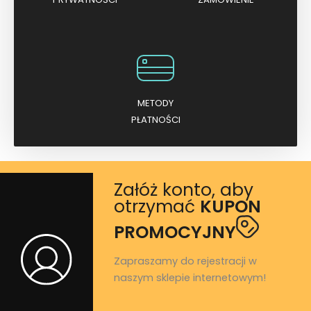
METODY
PŁATNOŚCI
Załóż konto, aby
otrzymać
KUPON
PROMOCYJNY
Zapraszamy do rejestracji w
naszym sklepie internetowym!