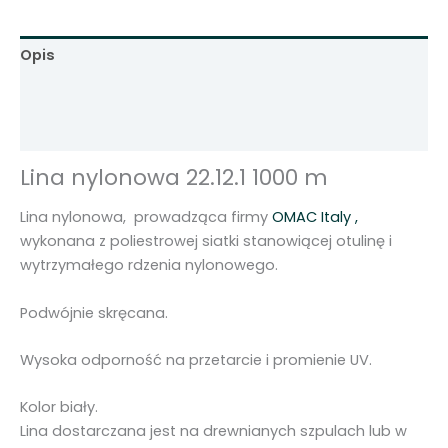
w
a
Opis
⌀
1
Informacje dodatkowe
2
Opinie (0)
m
m
Lina nylonowa 22.12.1 1000 m
3
.
Lina nylonowa, prowadząca firmy
OMAC Italy ,
5
wykonana z poliestrowej siatki stanowiącej otulinę i
0
wytrzymałego rdzenia nylonowego.
0
d
Podwójnie skręcana.
a
N
Wysoka odporność na przetarcie i promienie UV.
2
2
Kolor biały.
.
Lina dostarczana jest na drewnianych szpulach lub w