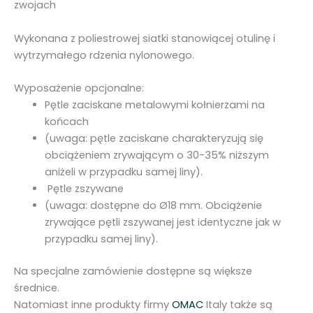
1
zwojach
2
.
Wykonana z poliestrowej siatki stanowiącej otulinę i
1
wytrzymałego rdzenia nylonowego.
-
1
Wyposażenie opcjonalne:
0
Pętle zaciskane metalowymi kołnierzami na
0
końcach
0
(uwaga: pętle zaciskane charakteryzują się
m
obciążeniem zrywającym o 30-35% niższym
aniżeli w przypadku samej liny).
Pętle zszywane
(uwaga: dostępne do Ø18 mm. Obciążenie
zrywające pętli zszywanej jest identyczne jak w
przypadku samej liny).
Na specjalne zamówienie dostępne są większe
średnice.
Natomiast inne produkty firmy
OMAC
Italy także są