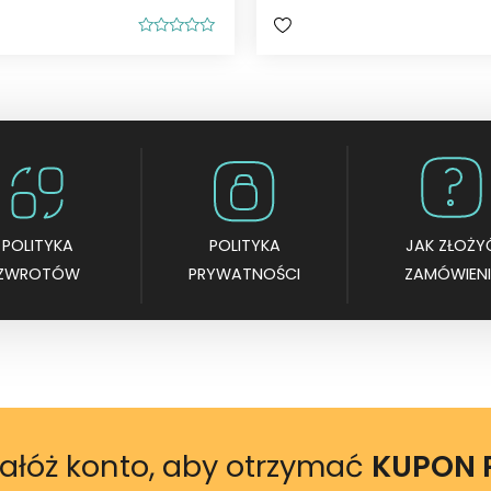
O
c
e
n
i
o
n
o
0
n
a
5
POLITYKA
POLITYKA
JAK ZŁOŻY
ZWROTÓW
PRYWATNOŚCI
ZAMÓWIENI
ałóż konto, aby otrzymać
KUPON