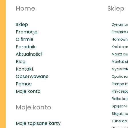
Home
Sklep
Sklep
Dynamome
Promocje
Frezarka 
O firmie
Hamownik
Poradnik
Kret do p
Aktualności
Maszt oś
Blog
Montaż si
Kontakt
Mycie fot
Obserwowane
Opończa
Pomoc
Pompa hy
Moje konto
Przyczep
Rolka ka
Moje konto
Sprężark
Stojak na
Tunel do 
Moje zapisane karty