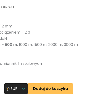
n
datku VAT
y
– 12 mm
bciążeniem – 2 %
 daN
i –
500 m,
1000 m, 1500 m, 2000 m, 3000 m
amiennik lin stalowych
Dodaj do koszyka
EUR