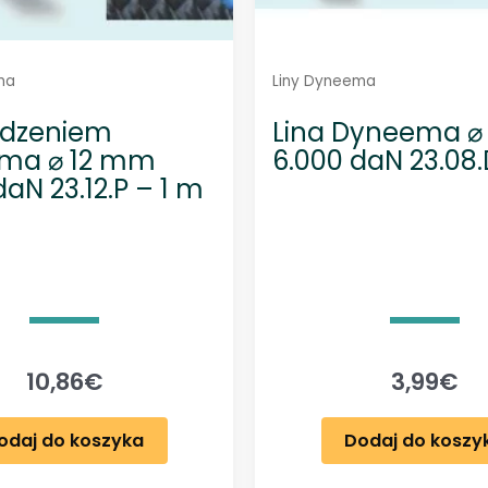
1
m
ma
Liny Dyneema
 rdzeniem
Lina Dyneema 
ma ⌀ 12 mm
6.000 daN 23.08.
daN 23.12.P – 1 m
10,86
€
3,99
€
odaj do koszyka
Dodaj do koszy