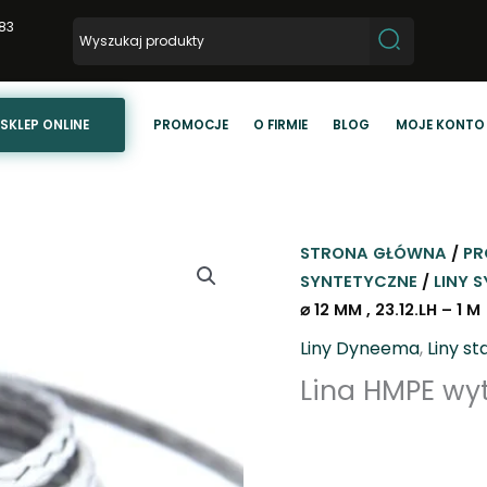
83
SKLEP ONLINE
PROMOCJE
O FIRMIE
BLOG
MOJE KONTO
STRONA GŁÓWNA
/
PR
SYNTETYCZNE
/
LINY 
⌀ 12 MM , 23.12.LH – 1 M
Liny Dyneema
,
Liny s
Lina HMPE wyt