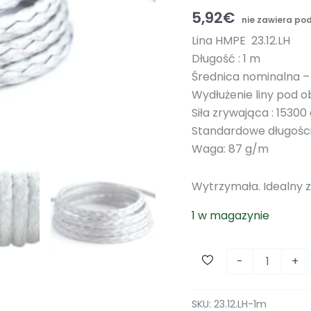
5,92
€
nie zawiera po
Lina HMPE 23.12.LH
Długość : 1 m
Średnica nominalna 
Wydłużenie liny pod o
Siła zrywająca : 15300
Standardowe długośc
Waga: 87 g/m
Wytrzymała. Idealny z
1 w magazynie
i
-
+
l
o
SKU:
23.12.LH-1m
ś