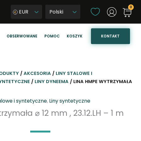
W
EUR
y
W
b
y
i
b
KONTAKT
OBSERWOWANE
POMOC
KOSZYK
e
i
r
e
z
r
j
z
ę
j
ODUKTY
/
AKCESORIA
/
LINY STALOWE I
z
ę
SYNTETYCZNE
/
LINY DYNEEMA
/ LINA HMPE WYTRZYMAŁA
y
z
k
y
talowe i syntetyczne
,
Liny syntetyczne
k
rzymała ⌀ 12 mm , 23.12.LH – 1 m
s
t
r
o