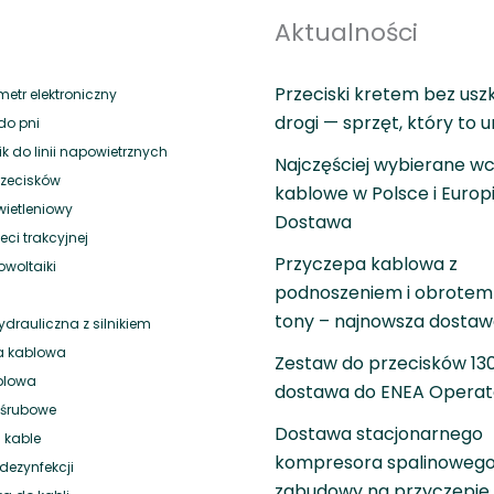
Aktualności
Przeciski kretem bez usz
tr elektroniczny
drogi — sprzęt, który to 
do pni
 do linii napowietrznych
Najczęściej wybierane wc
rzecisków
kablowe w Polsce i Europ
wietleniowy
Dostawa
eci trakcyjnej
Przyczepa kablowa z
owoltaiki
podnoszeniem i obrotem 
tony – najnowsza dosta
drauliczna z silnikiem
a kablowa
Zestaw do przecisków 1
blowa
dostawa do ENEA Operat
i śrubowe
Dostawa stacjonarnego
 kable
kompresora spalinowego
dezynfekcji
zabudowy na przyczepie