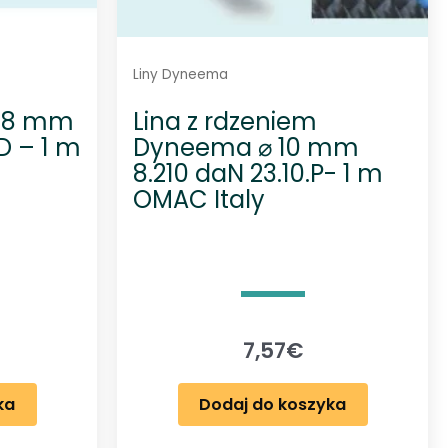
Liny Dyneema
⌀ 8 mm
Lina z rdzeniem
D – 1 m
Dyneema ⌀ 10 mm
8.210 daN 23.10.P- 1 m
OMAC Italy
7,57
€
ka
Dodaj do koszyka