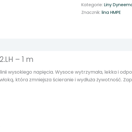
Kategorie:
Liny Dyneem
ć
Znacznik:
lina HMPE
L
i
n
a
H
M
2.LH – 1 m
P
E
 linii wysokiego napięcia. Wysoce wytrzymała, lekka i od
w
oką, która zmniejsza ścieranie i wydłuża żywotność. Za
y
t
r
z
y
m
.
a