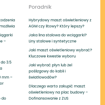
Poradnik
kodzenia
Hybrydowy maszt oświetleniowy z
umożliwia
AGM czy litowy? Który lepszy?
iągarki
Jaka lina stalowa do wciągarki?
ie –
Liny stalowe i syntetyczne
Jaki maszt oświetleniowy wybrać?
Kluczowe kwestie wyboru
do 3.5
Jaki wybrać płyn lub żel
wa
poślizgowy do kabli i
30 mm –
światłowodów?
or
Dlaczego warto zakupić maszt
oświetleniowy na plac budowy –
 do
Dofinansowanie z ZUS