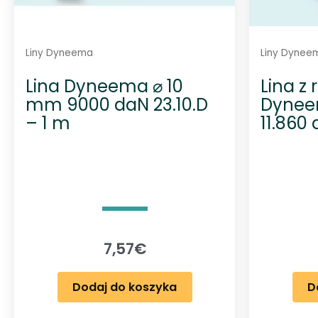
Liny Dyneema
Liny Dynee
Lina Dyneema ⌀ 10
Lina z
mm 9000 daN 23.10.D
Dynee
– 1 m
11.860 
7,57
€
Dodaj do koszyka
D