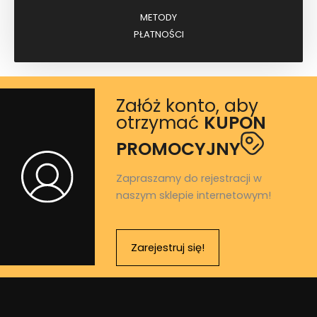
METODY
PŁATNOŚCI
Załóż konto, aby
otrzymać
KUPON
PROMOCYJNY
Zapraszamy do rejestracji w
naszym sklepie internetowym!
Zarejestruj się!