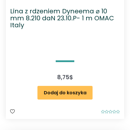
Lina z rdzeniem Dyneema ⌀ 10
mm 8.210 daN 23.10.P- 1 m OMAC
Italy
8,75
$
Dodaj do koszyka
O
c
e
n