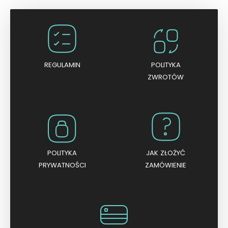
i
o
n
o
0
n
a
5
REGULAMIN
POLITYKA
ZWROTÓW
POLITYKA
JAK ZŁOŻYĆ
PRYWATNOŚCI
ZAMÓWIENIE