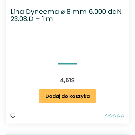
Lina Dyneema ⌀ 8 mm 6.000 daN
23.08.D – 1 m
4,61
$
Dodaj do koszyka
O
c
e
n