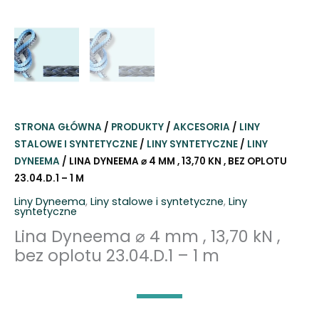
STRONA GŁÓWNA
/
PRODUKTY
/
AKCESORIA
/
LINY
STALOWE I SYNTETYCZNE
/
LINY SYNTETYCZNE
/
LINY
DYNEEMA
/ LINA DYNEEMA ⌀ 4 MM , 13,70 KN , BEZ OPLOTU
23.04.D.1 – 1 M
Liny Dyneema
,
Liny stalowe i syntetyczne
,
Liny
syntetyczne
Lina Dyneema ⌀ 4 mm , 13,70 kN ,
bez oplotu 23.04.D.1 – 1 m