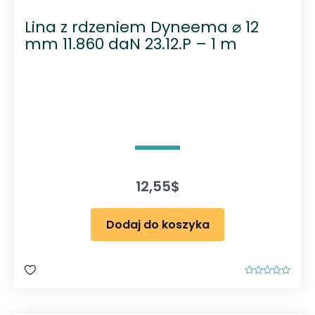
Lina z rdzeniem Dyneema ⌀ 12
mm 11.860 daN 23.12.P – 1 m
12,55
$
Dodaj do koszyka
O
c
e
n