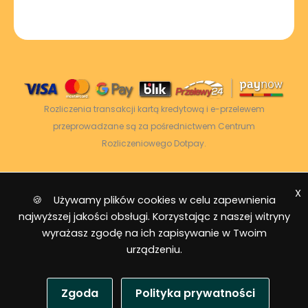
Rozliczenia transakcji kartą kredytową i e-przelewem
przeprowadzane są za pośrednictwem Centrum
Rozliczeniowego Dotpay.
X
2026 © Power Energy -
Wszelkie prawa
🍪 Używamy plików cookies w celu zapewnienia
zastrzeżone
|
Mapa strony
najwyższej jakości obsługi. Korzystając z naszej witryny
wyrażasz zgodę na ich zapisywanie w Twoim
urządzeniu.
Zgoda
Polityka prywatności
USD