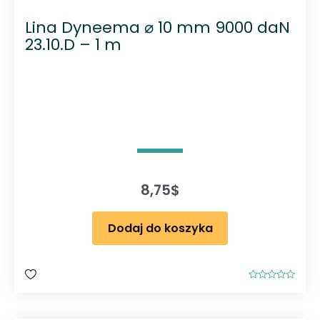
Lina Dyneema ⌀ 10 mm 9000 daN
23.10.D – 1 m
8,75
$
Dodaj do koszyka
O
c
e
n