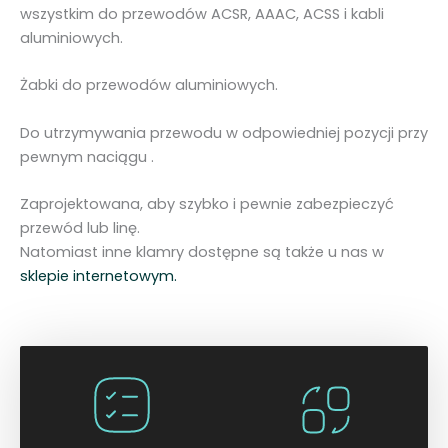
C
wszystkim do przewodów ACSR, AAAC, ACSS i kabli
2
aluminiowych.
6
.
Żabki do przewodów aluminiowych.
1
2
Do utrzymywania przewodu w odpowiedniej pozycji przy
Ø
pewnym naciągu .
5
-
Zaprojektowana, aby szybko i pewnie zabezpieczyć
2
przewód lub linę.
2
Natomiast inne klamry dostępne są także u nas w
m
sklepie internetowym.
m