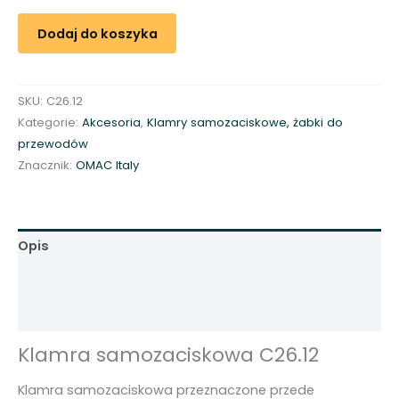
l
Dodaj do koszyka
a
m
r
SKU:
C26.12
a
Kategorie:
Akcesoria
,
Klamry samozaciskowe, żabki do
s
przewodów
a
Znacznik:
OMAC Italy
m
o
z
a
Opis
c
i
Informacje dodatkowe
s
Opinie (0)
k
o
Klamra samozaciskowa C26.12
w
a
Klamra samozaciskowa przeznaczone przede