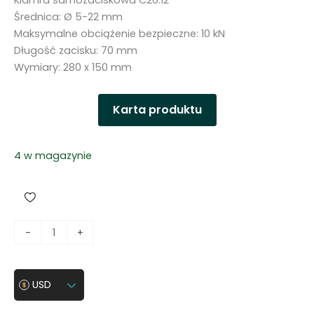
Klamra samozaciskowa C26.12
Średnica: Ø 5-22 mm
Maksymalne obciążenie bezpieczne: 10 kN
Długość zacisku: 70 mm
Wymiary: 280 x 150 mm
Karta produktu
4 w magazynie
i
-
+
l
o
ś
USD
ć
K