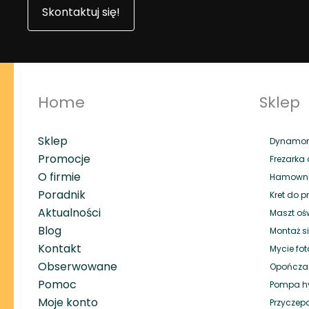
Skontaktuj się!
Home
Sklep
Sklep
Dynamome
Promocje
Frezarka 
O firmie
Hamownik
Poradnik
Kret do p
Aktualności
Maszt oś
Blog
Montaż si
Kontakt
Mycie fot
Obserwowane
Opończa
Pomoc
Pompa hy
Moje konto
Przyczep