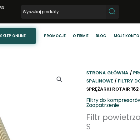
83
SKLEP ONLINE
PROMOCJE
O FIRMIE
BLOG
MOJE KONTO
STRONA GŁÓWNA
/
PR
SPALINOWE
/
FILTRY 
SPRĘŻARKI ROTAIR 16
Filtry do kompresoró
Zaopatrzenie
Filtr powietrz
S