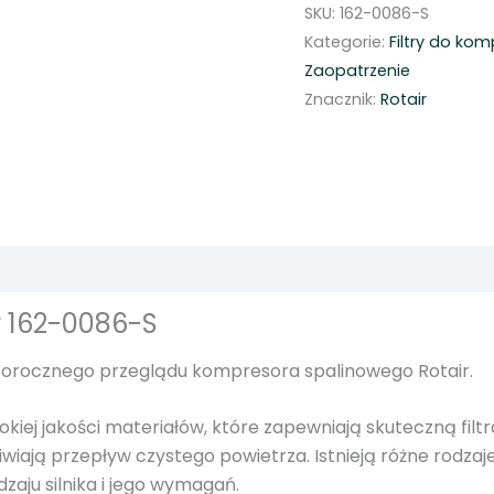
SKU:
162-0086-S
ś
Kategorie:
Filtry do ko
ć
Zaopatrzenie
F
Znacznik:
Rotair
i
l
t
r
p
o
w
i
ir 162-0086-S
e
t
do corocznego przeglądu kompresora spalinowego Rotair.
r
z
kiej jakości materiałów, które zapewniają skuteczną filt
a
ają przepływ czystego powietrza. Istnieją różne rodzaje filt
s
zaju silnika i jego wymagań.