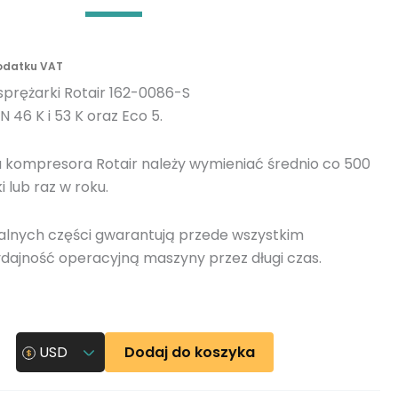
n
y
podatku VAT
a sprężarki Rotair 162-0086-S
 46 K i 53 K oraz Eco 5.
ika kompresora Rotair należy wymieniać średnio co 500
 lub raz w roku.
alnych części gwarantują przede wszystkim
dajność operacyjną maszyny przez długi czas.
Dodaj do koszyka
USD