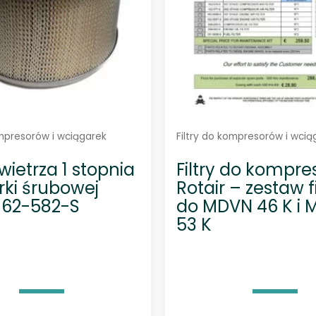
t
a
i
r
1
6
2
-
ompresorów i wciągarek
Filtry do kompresorów i wcią
0
owietrza 1 stopnia
Filtry do kompre
0
rki śrubowej
Rotair – zestaw f
8
 162-582-S
do MDVN 46 K i
6
53 K
-
S