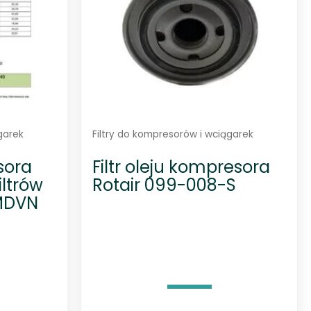
garek
Filtry do kompresorów i wciągarek
sora
Filtr oleju kompresora
iltrów
Rotair 099-008-S
 MDVN