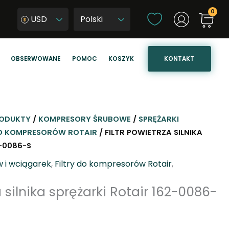
W
USD
y
W
b
y
i
b
KONTAKT
OBSERWOWANE
POMOC
KOSZYK
e
i
r
e
z
r
j
z
ę
j
ODUKTY
/
KOMPRESORY ŚRUBOWE
/
SPRĘŻARKI
z
ę
DO KOMPRESORÓW ROTAIR
/ FILTR POWIETRZA SILNIKA
y
z
2-0086-S
k
y
w i wciągarek
,
Filtry do kompresorów Rotair
,
k
s
a silnika sprężarki Rotair 162-0086-
t
r
o