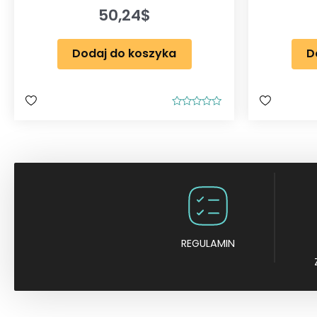
50,24
$
Dodaj do koszyka
D
O
c
e
n
i
o
n
o
0
n
a
5
REGULAMIN