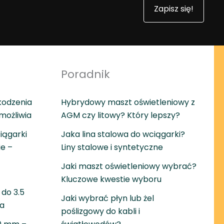
Zapisz się!
Poradnik
kodzenia
Hybrydowy maszt oświetleniowy z
umożliwia
AGM czy litowy? Który lepszy?
iągarki
Jaka lina stalowa do wciągarki?
ie –
Liny stalowe i syntetyczne
Jaki maszt oświetleniowy wybrać?
Kluczowe kwestie wyboru
do 3.5
Jaki wybrać płyn lub żel
wa
poślizgowy do kabli i