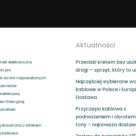
Aktualności
Przeciski kretem bez usz
tr elektroniczny
drogi — sprzęt, który to 
do pni
 do linii napowietrznych
Najczęściej wybierane wc
rzecisków
kablowe w Polsce i Europ
wietleniowy
Dostawa
eci trakcyjnej
Przyczepa kablowa z
owoltaiki
podnoszeniem i obrotem 
tony – najnowsza dosta
drauliczna z silnikiem
a kablowa