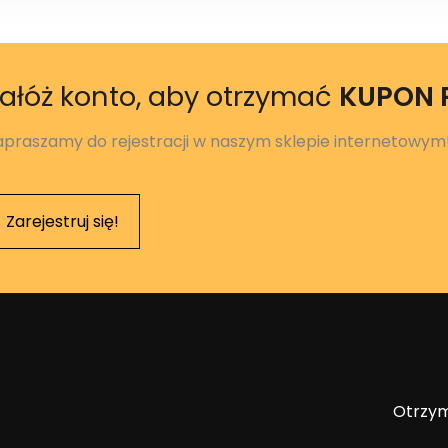
ałóż konto, aby otrzymać
KUPON
apraszamy do rejestracji w naszym sklepie internetowym
Zarejestruj się!
Otrzym