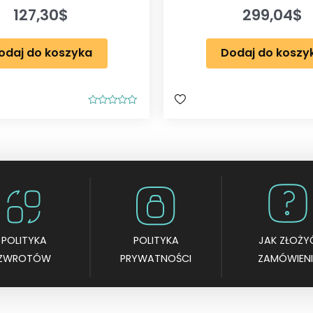
127,30
$
299,04
$
odaj do koszyka
Dodaj do koszy
O
c
e
n
i
o
n
o
0
n
a
5
POLITYKA
POLITYKA
JAK ZŁOŻY
ZWROTÓW
PRYWATNOŚCI
ZAMÓWIENI