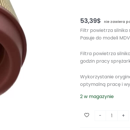
53,39
$
nie zawiera 
Filtr powietrza silnik
Pasuje do modeli MDVN
Filtra powietrza siln
godzin pracy sprężarki
Wykorzystanie orygin
optymalną pracę i wy
2 w magazynie
i
-
+
l
o