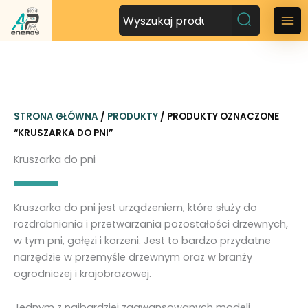
P
r
M
z
a
e
j
i
d
n
ź
STRONA GŁÓWNA
/
PRODUKTY
/ PRODUKTY OZNACZONE
d
M
“KRUSZARKA DO PNI”
o
t
e
Kruszarka do pni
r
n
e
ś
u
Kruszarka do pni jest urządzeniem, które służy do
c
rozdrabniania i przetwarzania pozostałości drzewnych,
i
w tym pni, gałęzi i korzeni. Jest to bardzo przydatne
narzędzie w przemyśle drzewnym oraz w branży
ogrodniczej i krajobrazowej.
Jednym z najbardziej zaawansowanych modeli