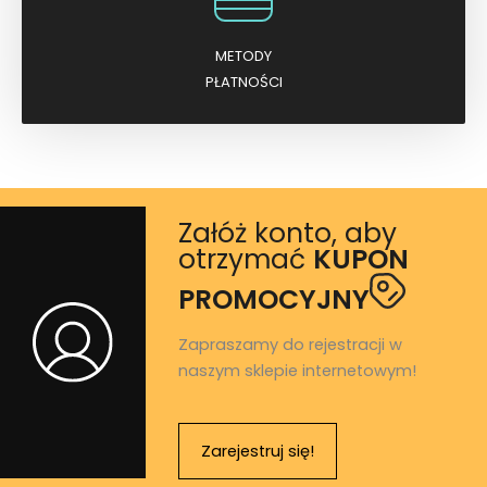
METODY
PŁATNOŚCI
Załóż konto, aby
otrzymać
KUPON
PROMOCYJNY
Zapraszamy do rejestracji w
naszym sklepie internetowym!
Zarejestruj się!