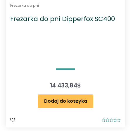
Frezarka do pni
Frezarka do pni Dipperfox SC400
14 433,84
$
Dodaj do koszyka
O
c