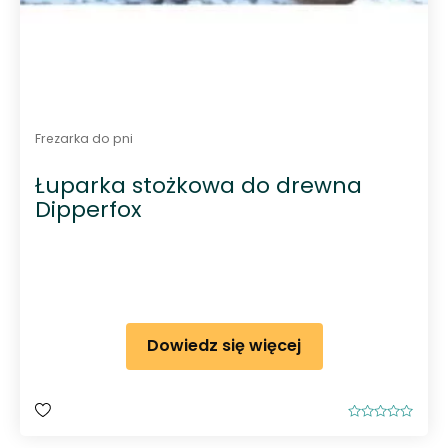
Frezarka do pni
Łuparka stożkowa do drewna
Dipperfox
Dowiedz się więcej
O
c