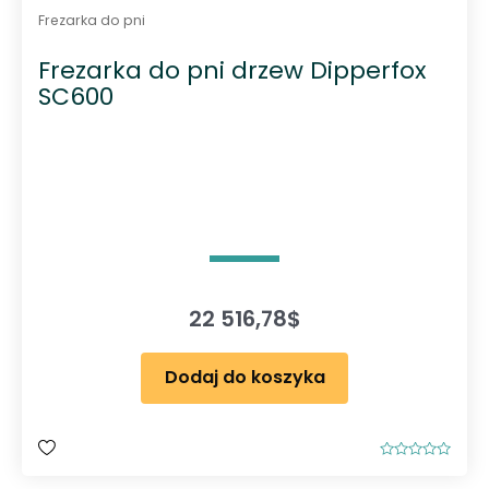
Frezarka do pni
Frezarka do pni drzew Dipperfox
SC600
22 516,78
$
Dodaj do koszyka
O
c