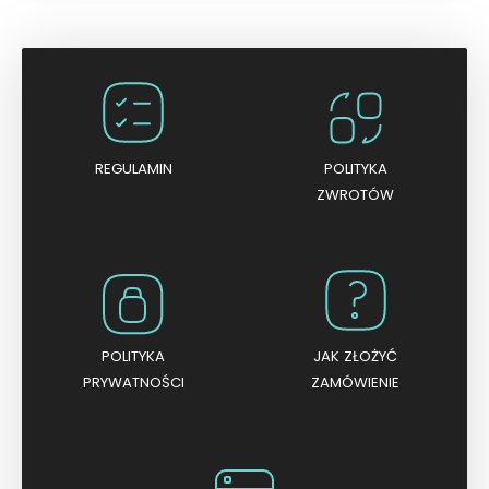
e
n
i
o
n
o
0
n
a
5
REGULAMIN
POLITYKA
ZWROTÓW
POLITYKA
JAK ZŁOŻYĆ
PRYWATNOŚCI
ZAMÓWIENIE