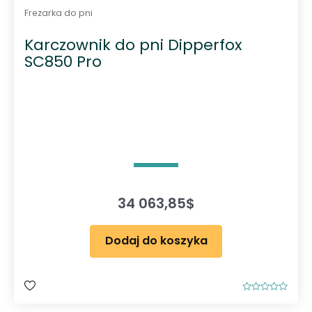
Frezarka do pni
Karczownik do pni Dipperfox
SC850 Pro
34 063,85
$
Dodaj do koszyka
O
c