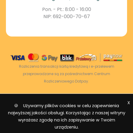
Pon. - Pt.: 8:00 - 16:00
NIP: 692-000-70-67
Rozliczenia transakcji kartą kredytową i e-przelewem
przeprowadzane są za pośrednictwem Centrum
Rozliczeniowego Dotpay.
X
2026 © Power Energy -
Wszelkie prawa
🍪 Używamy plików cookies w celu zapewnienia
zastrzeżone
|
Mapa strony
najwyższej jakości obsługi. Korzystając z naszej witryny
wyrażasz zgodę na ich zapisywanie w Twoim
urządzeniu.