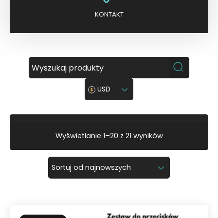
KONTAKT
USD
P
Wyświetlanie 1–20 z 21 wyników
o
s
o
r
t
o
w
a
n
e
w
e