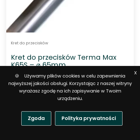
Kret do przecisków
Kret do przecisków Terma Max
K65S – ⌀ 65mm
X
🍪 Używamy plików cookies w celu zapewnienia
najwyższej jakości obsługi. Korzystając z naszej witryny
wyrażasz zgodę na ich zapisywanie w Twoim
urządzeniu.
Zgoda
Polityka prywatności
3 832,97
$
P