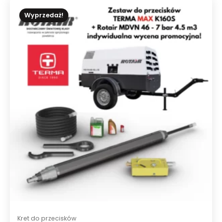
i
o
n
Wyprzedaż!
o
0
n
a
5
Kret do przecisków