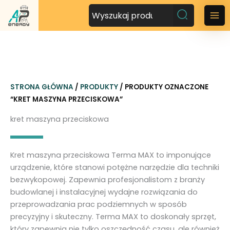
P
r
M
z
a
e
j
i
d
n
ź
STRONA GŁÓWNA
/
PRODUKTY
/ PRODUKTY OZNACZONE
d
M
“KRET MASZYNA PRZECISKOWA”
o
t
e
kret maszyna przeciskowa
r
n
e
ś
u
Kret maszyna przeciskowa Terma MAX to imponujące
c
urządzenie, które stanowi potężne narzędzie dla techniki
i
bezwykopowej. Zapewnia profesjonalistom z branży
budowlanej i instalacyjnej wydajne rozwiązania do
przeprowadzania prac podziemnych w sposób
precyzyjny i skuteczny. Terma MAX to doskonały sprzęt,
który zapewnia nie tylko oszczędność czasu, ale również