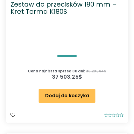
Zestaw do przecisków 180 mm –
Kret Terma K180S
Cena najniższa sprzed 30 dni:
38 291,44
$
37 503,25
$
Dodaj do koszyka
O
c
e
n