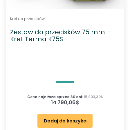
Kret do przecisków
Zestaw do przecisków 75 mm –
Kret Terma K75S
Cena najniższa sprzed 30 dni:
15 903,30
$
14 790,06
$
Dodaj do koszyka