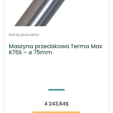
Kret do przecisków
Maszyna przeciskowa Terma Max
K75S – ⌀ 75mm
4 243,64
$