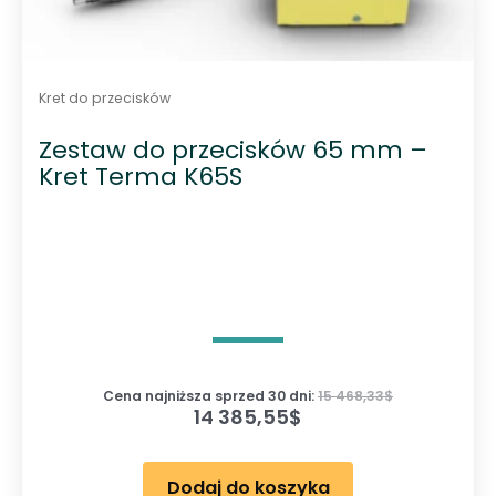
Kret do przecisków
Zestaw do przecisków 65 mm –
Kret Terma K65S
Cena najniższa sprzed 30 dni:
15 468,33
$
14 385,55
$
Dodaj do koszyka