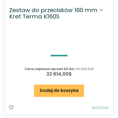
Zestaw do przecisków 160 mm –
Kret Terma K160S
Cena najniższa sprzed 30 dni:
35 068,82
$
32 614,00
$
Dodaj do koszyka
O
c