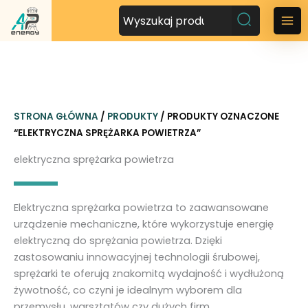
P
r
M
z
a
e
j
i
d
n
ź
STRONA GŁÓWNA
/
PRODUKTY
/ PRODUKTY OZNACZONE
d
M
“ELEKTRYCZNA SPRĘŻARKA POWIETRZA”
o
t
e
elektryczna sprężarka powietrza
r
n
e
ś
u
Elektryczna sprężarka powietrza to zaawansowane
c
urządzenie mechaniczne, które wykorzystuje energię
i
elektryczną do sprężania powietrza. Dzięki
zastosowaniu innowacyjnej technologii śrubowej,
sprężarki te oferują znakomitą wydajność i wydłużoną
żywotność, co czyni je idealnym wyborem dla
przemysłu, warsztatów czy dużych firm.