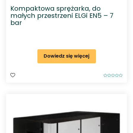
Kompaktowa sprężarka, do
małych przestrzeni ELGi EN5 – 7
bar
Dowiedz się więcej
O
c
e
n
i
o
n
o
0
n
a
5