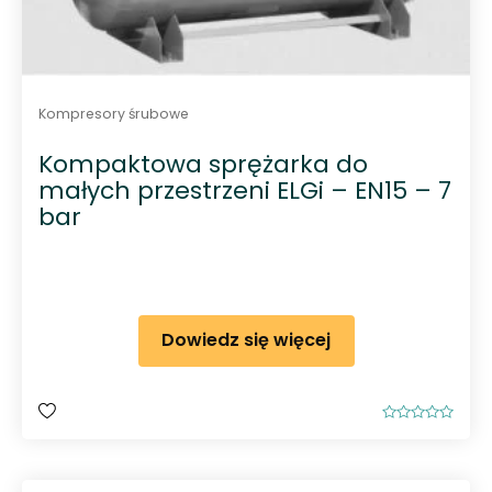
Kompresory śrubowe
Kompaktowa sprężarka do
małych przestrzeni ELGi – EN15 – 7
bar
Dowiedz się więcej
O
c
e
n
i