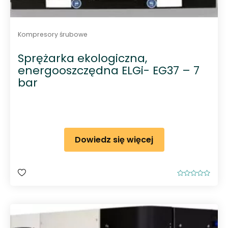
Kompresory śrubowe
Sprężarka ekologiczna,
energooszczędna ELGi- EG37 – 7
bar
Dowiedz się więcej
O
c
e
n
i
o
n
o