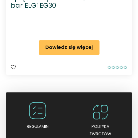
bar ELGi EG30
Dowiedz się więcej
O
c
e
n
i
o
n
o
0
n
a
5
REGULAMIN
POLITYKA
ZWROTÓW