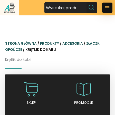
P
r
M
z
a
e
j
i
d
n
ź
STRONA GŁÓWNA
/
PRODUKTY
/
AKCESORIA
/
ZŁĄCZKI I
d
M
OPOŃCZE
/ KRĘTLIK DO KABLI
o
t
e
Krętlik do kabli
r
n
e
ś
u
c
i
SKLEP
PROMOCJE