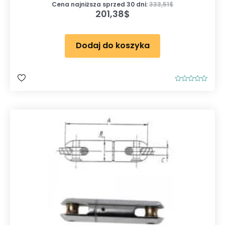
Cena najniższa sprzed 30 dni:
333,51
$
201,38
$
Dodaj do koszyka
O
c
e
n
i
o
n
o
0
n
a
5