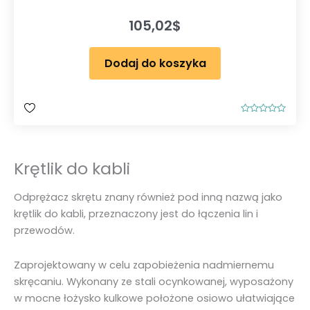
105,02
$
Dodaj do koszyka
O
c
e
n
i
Krętlik do kabli
o
n
o
0
Odprężacz skrętu znany również pod inną nazwą jako
n
a
krętlik do kabli, przeznaczony jest do łączenia lin i
5
przewodów.
Zaprojektowany w celu zapobieżenia nadmiernemu
skręcaniu. Wykonany ze stali ocynkowanej, wyposażony
w mocne łożysko kulkowe położone osiowo ułatwiające