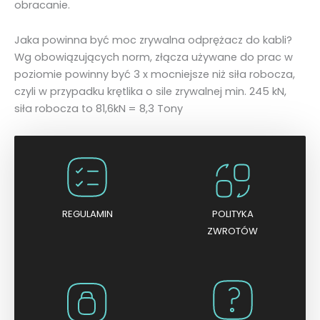
obracanie.
Jaka powinna być moc zrywalna odprężacz do kabli?
Wg obowiązujących norm, złącza używane do prac w
poziomie powinny być 3 x mocniejsze niż siła robocza,
czyli w przypadku krętlika o sile zrywalnej min. 245 kN,
siła robocza to 81,6kN = 8,3 Tony
REGULAMIN
POLITYKA
ZWROTÓW