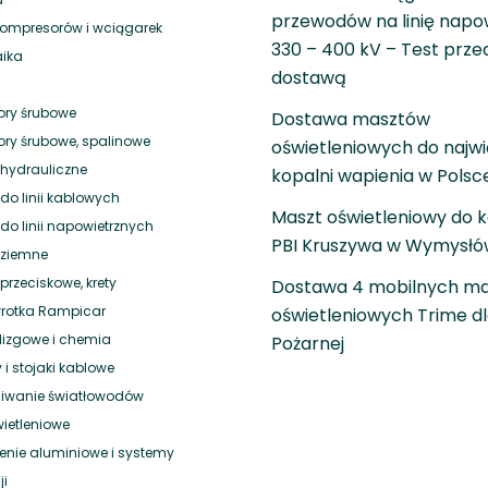
przewodów na linię napo
 kompresorów i wciągarek
330 – 400 kV – Test prze
aika
dostawą
ry śrubowe
Dostawa masztów
ry śrubowe, spalinowe
oświetleniowych do najwi
hydrauliczne
kopalni wapienia w Polsc
do linii kablowych
Maszt oświetleniowy do k
do linii napowietrznych
PBI Kruszywa w Wymysłó
 ziemne
rzeciskowe, krety
Dostawa 4 mobilnych m
rotka Rampicar
oświetleniowych Trime dl
ślizgowe i chemia
Pożarnej
 i stojaki kablowe
wanie światłowodów
wietleniowe
nie aluminiowe i systemy
ji