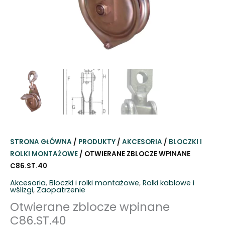
STRONA GŁÓWNA
/
PRODUKTY
/
AKCESORIA
/
BLOCZKI I
ROLKI MONTAŻOWE
/ OTWIERANE ZBLOCZE WPINANE
C86.ST.40
Akcesoria
,
Bloczki i rolki montażowe
,
Rolki kablowe i
wślizgi
,
Zaopatrzenie
Otwierane zblocze wpinane
C86.ST.40