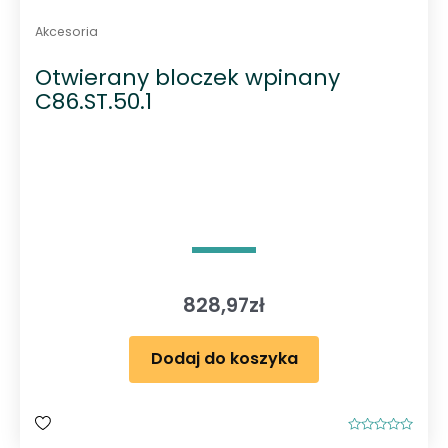
Akcesoria
Otwierany bloczek wpinany
C86.ST.50.1
828,97
zł
Dodaj do koszyka
O