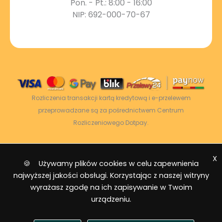
Pon. - Pt.: 8:00 - 16:00
NIP: 692-000-70-67
Rozliczenia transakcji kartą kredytową i e-przelewem
przeprowadzane są za pośrednictwem Centrum
Rozliczeniowego Dotpay.
X
2026 © Power Energy -
Wszelkie prawa
🍪 Używamy plików cookies w celu zapewnienia
zastrzeżone
|
Mapa strony
najwyższej jakości obsługi. Korzystając z naszej witryny
wyrażasz zgodę na ich zapisywanie w Twoim
urządzeniu.