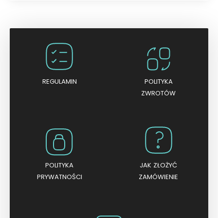
c
e
n
i
o
n
o
0
n
a
5
REGULAMIN
POLITYKA
ZWROTÓW
POLITYKA
JAK ZŁOŻYĆ
PRYWATNOŚCI
ZAMÓWIENIE