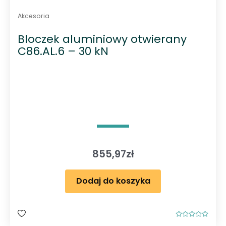
Akcesoria
Bloczek aluminiowy otwierany
C86.AL.6 – 30 kN
855,97
zł
Dodaj do koszyka
O