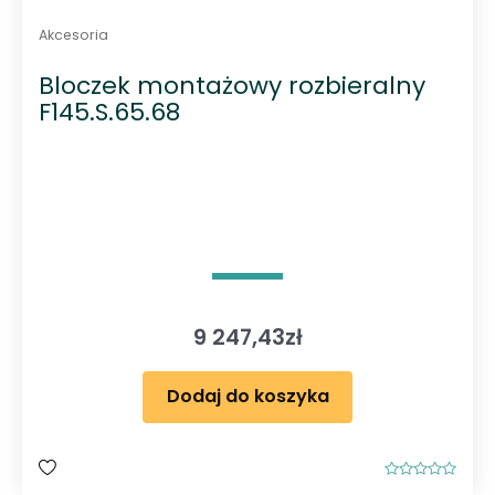
Akcesoria
Bloczek montażowy rozbieralny
F145.S.65.68
9 247,43
zł
Dodaj do koszyka
O