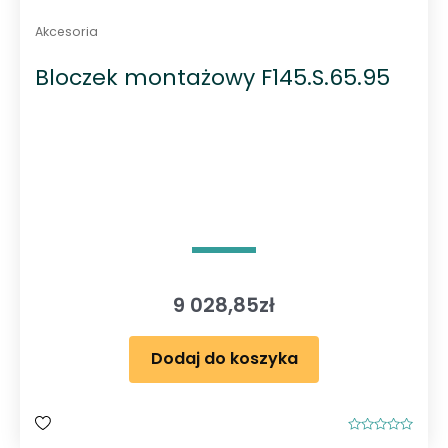
Akcesoria
Bloczek montażowy F145.S.65.95
9 028,85
zł
Dodaj do koszyka
O