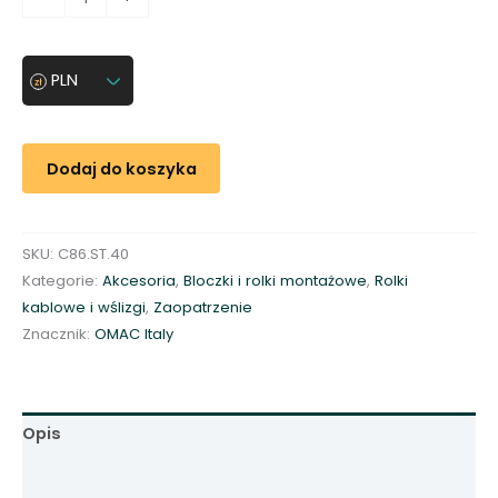
l
o
ś
PLN
ć
O
t
Dodaj do koszyka
w
i
e
SKU:
C86.ST.40
r
Kategorie:
Akcesoria
,
Bloczki i rolki montażowe
,
Rolki
a
kablowe i wślizgi
,
Zaopatrzenie
n
Znacznik:
OMAC Italy
e
z
b
l
Opis
o
c
Informacje dodatkowe
z