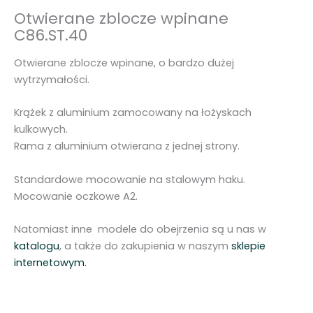
Otwierane zblocze wpinane
e
C86.ST.40
w
p
Otwierane zblocze wpinane, o bardzo dużej
i
wytrzymałości.
n
a
Krążek z aluminium zamocowany na łożyskach
n
kulkowych.
e
Rama z aluminium otwierana z jednej strony.
C
8
Standardowe mocowanie na stalowym haku.
6
Mocowanie oczkowe A2.
.
S
Natomiast inne modele do obejrzenia są u nas w
T
katalogu
, a także do zakupienia w naszym
sklepie
.
internetowym.
4
0