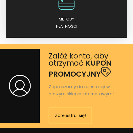
METODY
PŁATNOŚCI
Załóż konto, aby
otrzymać
KUPON
PROMOCYJNY
Zapraszamy do rejestracji w
naszym sklepie internetowym!
Zarejestruj się!