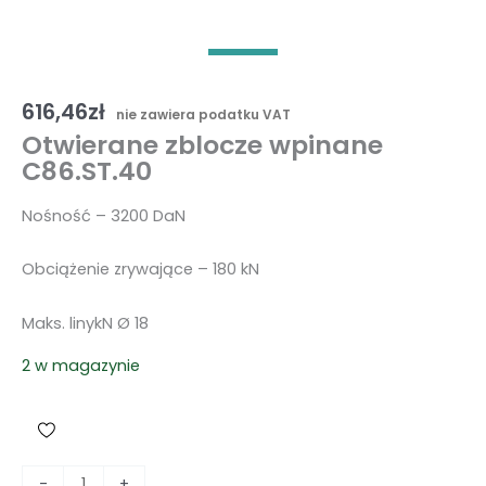
616,46
zł
nie zawiera podatku VAT
Otwierane zblocze wpinane
C86.ST.40
Nośność – 3200 DaN
Obciążenie zrywające – 180 kN
Maks. linykN Ø 18
2 w magazynie
i
-
+