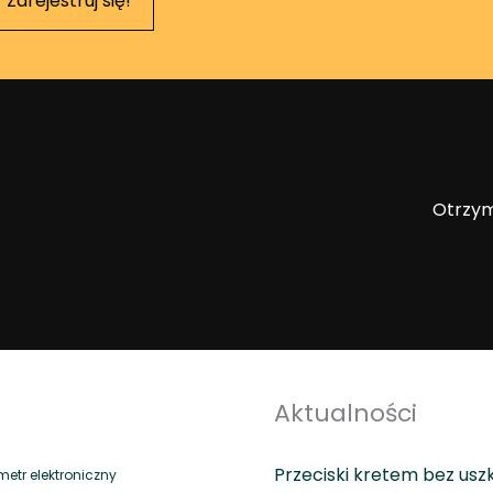
Zarejestruj się!
1
-
4
m
Otrzym
Aktualności
Przeciski kretem bez usz
tr elektroniczny