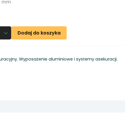
0 mm
Dodaj do koszyka
uracyjny
,
Wyposażenie aluminiowe i systemy asekuracji
,