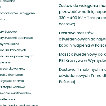
 Budowlane
Zestaw do wciągania i h
a
przewodów na linię napo
 kompresorów i wciągarek
330 – 400 kV – Test prze
aika
dostawą
ry śrubowe
Dostawa masztów
ry śrubowe, spalinowe
oświetleniowych do najwi
hydrauliczne
kopalni wapienia w Polsc
do linii kablowych
Maszt oświetleniowy do k
do linii napowietrznych
PBI Kruszywa w Wymysłó
 ziemne
rzeciskowe, krety
Dostawa 4 mobilnych m
rotka Rampicar
oświetleniowych Trime dl
ślizgowe i chemia
Pożarnej
 i stojaki kablowe
wanie światłowodów
wietleniowe
nie aluminiowe i systemy