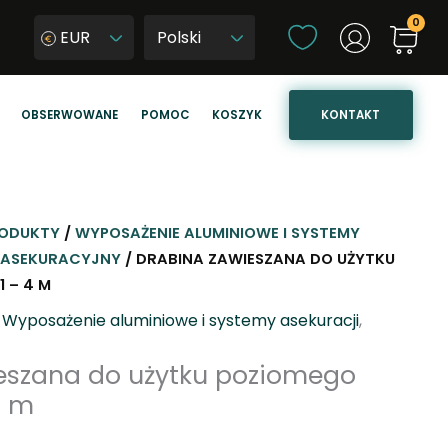
W
EUR
y
W
b
y
i
b
KONTAKT
OBSERWOWANE
POMOC
KOSZYK
e
i
r
e
z
r
j
z
ę
j
ODUKTY
/
WYPOSAŻENIE ALUMINIOWE I SYSTEMY
z
ę
 ASEKURACYJNY
/ DRABINA ZAWIESZANA DO UŻYTKU
y
z
 – 4 M
k
y
,
Wyposażenie aluminiowe i systemy asekuracji
,
k
s
eszana do użytku poziomego
t
4 m
r
o