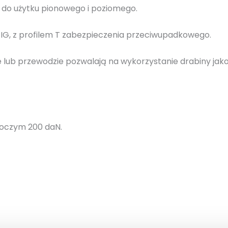
a
do użytku pionowego i poziomego.
w
i
IG, z profilem T zabezpieczenia przeciwupadkowego.
e
s
 lub przewodzie pozwalają na wykorzystanie drabiny jak
z
a
n
a
d
boczym 200 daN.
o
u
ż
y
t
k
u
p