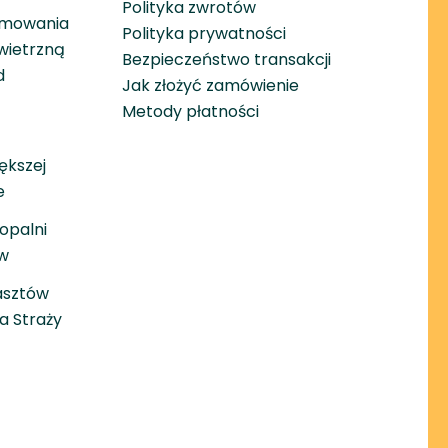
Polityka zwrotów
amowania
Polityka prywatności
wietrzną
Bezpieczeństwo transakcji
d
Jak złożyć zamówienie
Metody płatności
ększej
e
opalni
w
asztów
a Straży