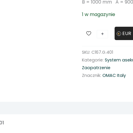
B = 1000 mm A = 90
1 w magazynie
i
EUR
+
-
l
o
SKU:
C167.G.401
ś
Kategorie:
System asek
ć
Zaopatrzenie
D
Znacznik:
OMAC Italy
r
a
b
i
n
a
01
z