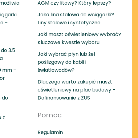
umożliwia
AGM czy litowy? Który lepszy?
iągarki
Jaka lina stalowa do wciągarki?
ie –
Liny stalowe i syntetyczne
Jaki maszt oświetleniowy wybrać?
Kluczowe kwestie wyboru
do 3.5
Jaki wybrać płyn lub żel
wa
poślizgowy do kabli i
30 mm –
światłowodów?
or
Dlaczego warto zakupić maszt
oświetleniowy na plac budowy –
 do
Dofinansowanie z ZUS
Pomoc
 z
Regulamin