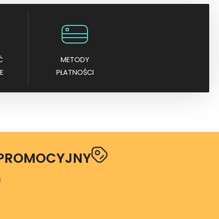
Ć
METODY
E
PŁATNOŚCI
 PROMOCYJNY
!