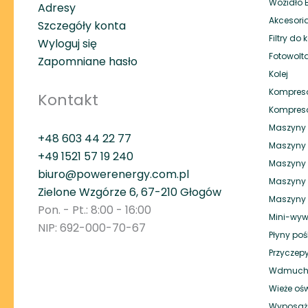
Wozidło
Adresy
Akcesori
Szczegóły konta
Filtry do
Wyloguj się
Fotowolt
Zapomniane hasło
Kolej
Kompreso
Kontakt
Kompreso
Maszyny 
+48 603 44 22 77
Maszyny 
+49
1521 57 19 240
Maszyny 
biuro@powerenergy.com.pl
Maszyny
Zielone Wzgórze 6, 67-210 Głogów
Maszyny p
Pon. - Pt.: 8:00 - 16:00
Mini-wyw
NIP: 692-000-70-67
Płyny po
Przyczepy
Wdmuchi
Wieże oś
Wyposaże