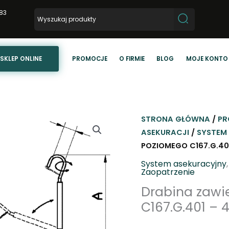
83
SKLEP ONLINE
PROMOCJE
O FIRMIE
BLOG
MOJE KONTO
STRONA GŁÓWNA
/
PR
ASEKURACJI
/
SYSTEM
POZIOMEGO C167.G.401
System asekuracyjny
Zaopatrzenie
Drabina zawi
C167.G.401 – 