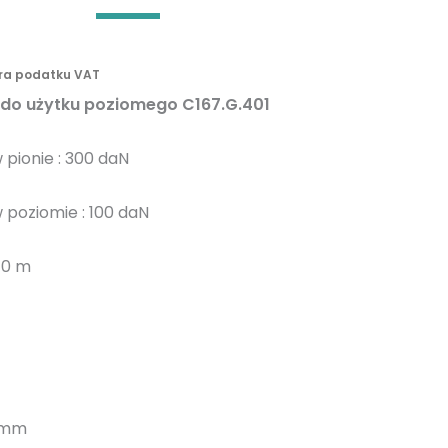
n
y
era podatku VAT
 do użytku poziomego C167.G.401
pionie : 300 daN
 poziomie : 100 daN
10 m
 mm