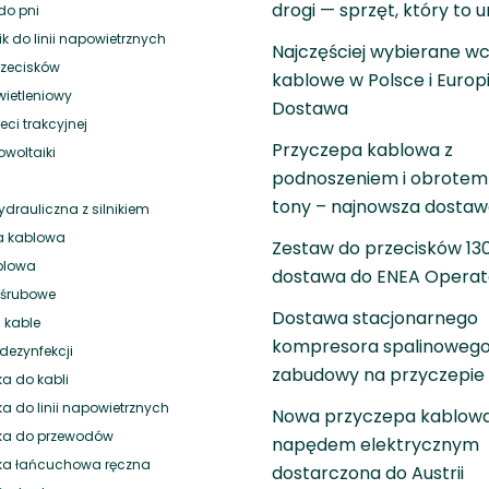
drogi — sprzęt, który to 
do pni
 do linii napowietrznych
Najczęściej wybierane wc
rzecisków
kablowe w Polsce i Europ
wietleniowy
Dostawa
eci trakcyjnej
Przyczepa kablowa z
owoltaiki
podnoszeniem i obrotem 
tony – najnowsza dosta
drauliczna z silnikiem
a kablowa
Zestaw do przecisków 1
blowa
dostawa do ENEA Operat
i śrubowe
Dostawa stacjonarnego
 kable
kompresora spalinowego
dezynfekcji
zabudowy na przyczepie
a do kabli
a do linii napowietrznych
Nowa przyczepa kablowa
ka do przewodów
napędem elektrycznym
ka łańcuchowa ręczna
dostarczona do Austrii