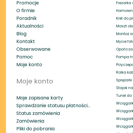
Promocje
Frezarka 
O firmie
Hamownik
Poradnik
Kret do p
Aktualności
Maszt oś
Blog
Montaż si
Kontakt
Mycie fot
Obserwowane
Opończa
Pomoc
Pompa hy
Moje konto
Przyczep
Rolka ka
Moje konto
Sprężark
Stojak na
Tunel do 
Moje zapisane karty
Wciągark
Sprawdzanie statusu płatności…
Wciągark
Status zamówienia
Wciągar
Zamówienia
Wciągar
Pliki do pobrania