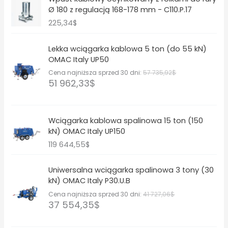
Ø 180 z regulacją 168-178 mm - C110.P.17
225,34
$
Lekka wciągarka kablowa 5 ton (do 55 kN)
OMAC Italy UP50
Cena najniższa sprzed 30 dni:
57 735,92
$
51 962,33
$
Wciągarka kablowa spalinowa 15 ton (150
kN) OMAC Italy UP150
119 644,55
$
Uniwersalna wciągarka spalinowa 3 tony (30
kN) OMAC Italy P30.U.B
Cena najniższa sprzed 30 dni:
41 727,06
$
37 554,35
$