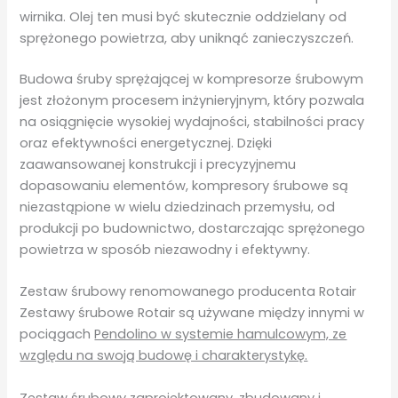
wirnika. Olej ten musi być skutecznie oddzielany od
sprężonego powietrza, aby uniknąć zanieczyszczeń.
Budowa śruby sprężającej w kompresorze śrubowym
jest złożonym procesem inżynieryjnym, który pozwala
na osiągnięcie wysokiej wydajności, stabilności pracy
oraz efektywności energetycznej. Dzięki
zaawansowanej konstrukcji i precyzyjnemu
dopasowaniu elementów, kompresory śrubowe są
niezastąpione w wielu dziedzinach przemysłu, od
produkcji po budownictwo, dostarczając sprężonego
powietrza w sposób niezawodny i efektywny.
Zestaw śrubowy renomowanego producenta Rotair
Zestawy śrubowe Rotair są używane między innymi w
pociągach
Pendolino w systemie hamulcowym, ze
względu na swoją budowę i charakterystykę.
Zestaw śrubowy zaprojektowany, zbudowany i