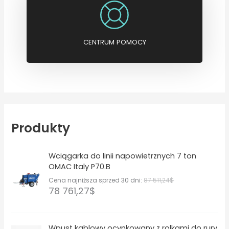
CENTRUM POMOCY
Produkty
Wciągarka do linii napowietrznych 7 ton
OMAC Italy P70.B
Cena najniższa sprzed 30 dni:
87 511,24
$
78 761,27
$
Wpust kablowy ocynkowany z rolkami do rury