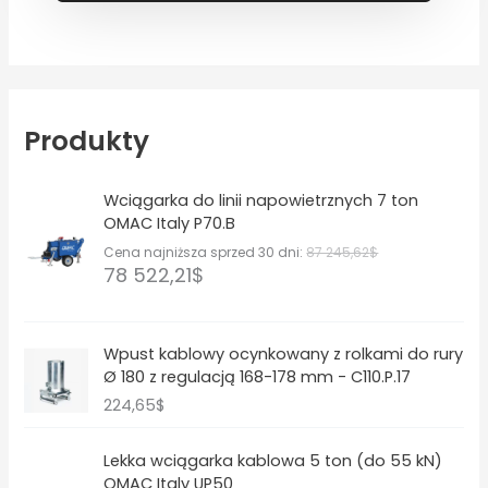
Produkty
Wciągarka do linii napowietrznych 7 ton
OMAC Italy P70.B
Cena najniższa sprzed 30 dni:
87 245,62
$
78 522,21
$
Wpust kablowy ocynkowany z rolkami do rury
Ø 180 z regulacją 168-178 mm - C110.P.17
224,65
$
Lekka wciągarka kablowa 5 ton (do 55 kN)
OMAC Italy UP50