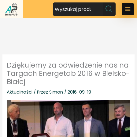
P
r
M
z
a
e
j
i
d
n
ź
d
M
o
Dziękujemy za odwiedzenie nas na
t
e
Targach Energetab 2016 w Bielsko-
r
Białej
n
e
ś
Aktualności
/ Przez
Simon
/
2016-09-19
u
c
i