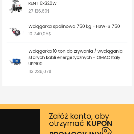
RENT 6x320W
27 126,69
$
Wciągarka spalinowa 750 kg - HSW-B 750
10 740,05
$
Wciągarka 10 ton do zrywania / wyciągania
starych kabli energetycznych - OMAC Italy
UPR100
113 236,07
$
Załóż konto, aby
otrzymać
KUPON