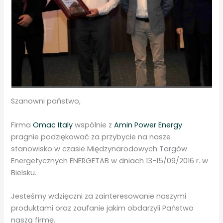
Szanowni państwo,
Firma
Omac Italy
wspólnie z
Amin Power Energy
pragnie podziękować za przybycie na nasze
stanowisko w czasie Międzynarodowych Targów
Energetycznych ENERGETAB w dniach 13-15/09/2016 r. w
Bielsku.
Jesteśmy wdzięczni za zainteresowanie naszymi
produktami oraz zaufanie jakim obdarzyli Państwo
naszą firmę.