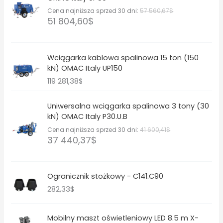
Cena najniższa sprzed 30 dni:
57 560,67
$
51 804,60
$
Wciągarka kablowa spalinowa 15 ton (150
kN) OMAC Italy UP150
119 281,38
$
Uniwersalna wciągarka spalinowa 3 tony (30
kN) OMAC Italy P30.U.B
Cena najniższa sprzed 30 dni:
41 600,41
$
37 440,37
$
Ogranicznik stożkowy - C141.C90
282,33
$
Mobilny maszt oświetleniowy LED 8.5 m X-