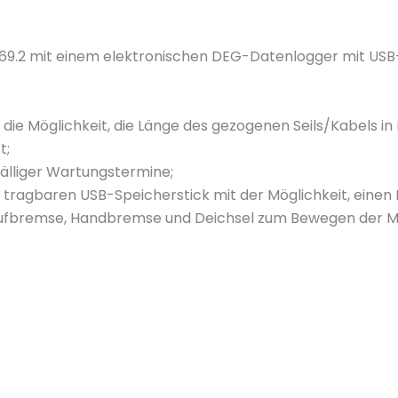
n
g
e
069.2 mit einem elektronischen DEG-Datenlogger mit USB-
die Möglichkeit, die Länge des gezogenen Seils/Kabels in 
t;
fälliger Wartungstermine;
tragbaren USB-Speicherstick mit der Möglichkeit, einen
laufbremse, Handbremse und Deichsel zum Bewegen der Ma