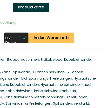
Produktkarte
stellung
In den Warenkorb
US-
Dollar
nen
,
Erdbaumaschinen
,
Erdkabelbau
,
Kabelziehwinde
,
 Kabel-Spillwinde
,
3 Tonnen Seilwinde
,
5 Tonnen
tungs winde
,
Hochspannungs-Freileitungen
,
Hydraulische
lische Kabelziehwinden
,
Hydraulische seilwinde
,
Kabel
gen
,
Kabelziehwinde
,
kabelziehwinde anbieter
,
er
,
Kabelziehwinden
,
Mittelspannungs-Freileitungen
,
aly
,
Spillwinde für Freileitungen
,
Spillwinden
,
verstärkt
,