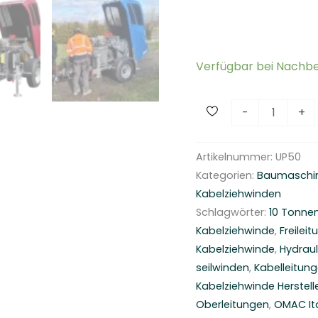
Verfügbar bei Nachbe
H
-
+
y
d
Artikelnummer:
UP50
r
Kategorien:
Baumaschi
a
Kabelziehwinden
u
Schlagwörter:
10 Tonnen
l
Kabelziehwinde
,
Freilei
i
Kabelziehwinde
,
Hydrau
s
seilwinden
,
Kabelleitun
c
Kabelziehwinde Herstell
h
Oberleitungen
,
OMAC It
e