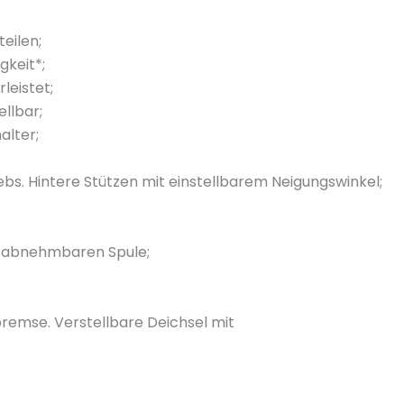
eilen;
gkeit*;
leistet;
ellbar;
alter;
bs. Hintere Stützen mit einstellbarem Neigungswinkel;
r abnehmbaren Spule;
remse. Verstellbare Deichsel mit