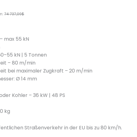
n
y
en:
74 737,09
$
 – max 55 kN
m
50–55 kN | 5 Tonnen
eit – 80 m/min
eit bei maximaler Zugkraft – 20 m/min
messer: Ø 14 mm
oder Kohler – 36 kW | 48 PS
00 kg
fentlichen Straßenverkehr in der EU bis zu 80 km/h.