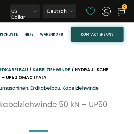
S
US-
p
W
Dollar
r
y
a
b
KONTAKTIERE UNS
SCHLISTE
HILFE
WARENKORB
c
i
h
e
e
r
a
z
u
j
RDKABELBAU
/
KABELZIEHWINDE
/ HYDRAULISCHE
s
ę
N – UP50 OMAC ITALY
w
z
umaschinen
,
Erdkabelbau
,
Kabelziehwinde
,
ä
y
h
k
 kabelziehwinde 50 kN – UP50
l
s
e
t
n
r
o