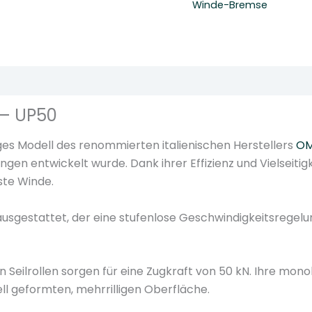
Winde-Bremse
k
a
b
e
ionen (0)
l
z
 – UP50
i
e
ges Modell des renommierten italienischen Herstellers
O
h
gen entwickelt wurde. Dank ihrer Effizienz und Vielseiti
w
este Winde.
i
n
 ausgestattet, der eine stufenlose Geschwindigkeitsregel
d
e
5
 Seilrollen sorgen für eine Zugkraft von 50 kN. Ihre mono
0
ell geformten, mehrrilligen Oberfläche.
k