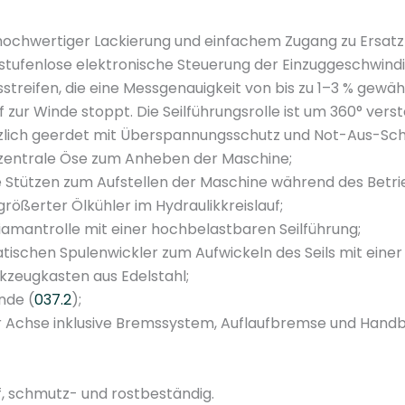
N
-
ochwertiger Lackierung und einfachem Zugang zu Ersatzt
U
stufenlose elektronische Steuerung der Einzuggeschwindi
P
reifen, die eine Messgenauigkeit von bis zu 1–3 % gewähr
5
zur Winde stoppt. Die Seilführungsrolle ist um 360° verst
0
lich geerdet mit Überspannungsschutz und Not-Aus-Sch
O
zentrale Öse zum Anheben der Maschine;
M
e Stützen zum Aufstellen der Maschine während des Betrie
A
ößerter Ölkühler im Hydraulikkreislauf;
C
iamantrolle mit einer hochbelastbaren Seilführung;
I
ischen Spulenwickler zum Aufwickeln des Seils mit eine
t
kzeugkasten aus Edelstahl;
a
nde (
037.2
);
l
r Achse inklusive Bremssystem, Auflaufbremse und Handb
y
M
e
, schmutz- und rostbeständig.