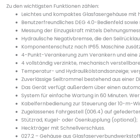
Zu den wichtigsten Funktionen zählen:
Leichtes und kompaktes Glasfasergehäuse mit h
Benutzerfreundliches DEG 4.0-Bedienfeld sowie 
Messung der Einzugskraft mittels Dehnungsmessst
Hydraulische Negativbremse, die den Seilrücklauf 
Komponentenschutz nach IP65. Maschine zusätz
4-Punkt-Verankerung zum Verankern und eine 
4 vollständig verzinkte, mechanisch verstellbar
Temperatur- und Hydraulikölstandsanzeige; vergr
Zuverlässige Seiltrommel bestehend aus einer D
Das Gerät verfügt außerdem über einen automat
System für einfache Wartung in 60 Minuten. Wer
Kabelfernbedienung zur Steuerung der 10-m-Wi
Zugelassenes Fahrgestell (006.4) auf gefederte
Stützrad, Kugel- oder Ösenkupplung (optional);
Heckträger mit Schnellverschluss.
027.2 – Gehäuse aus Glasfaserverbundwerkstoff