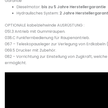
Garantie
Dieselmotor:
bis zu 5 Jahre Herstellergarantie
Hydraulisches System:
2 Jahre Herstellergarant
OPTIONALE kabelziehwinde AUSRÜSTUNG :
051.3 Antrieb mit Gummiraupen.
038.C Funkfernbedienung für Raupenantrieb.
067 – Teleskopausleger zur Verlegung von Erdkabeln (
069.5 Drucker mit Zubehör.
082 – Vorrichtung zur Einstellung von Zugkraft, welc
ermöglicht.