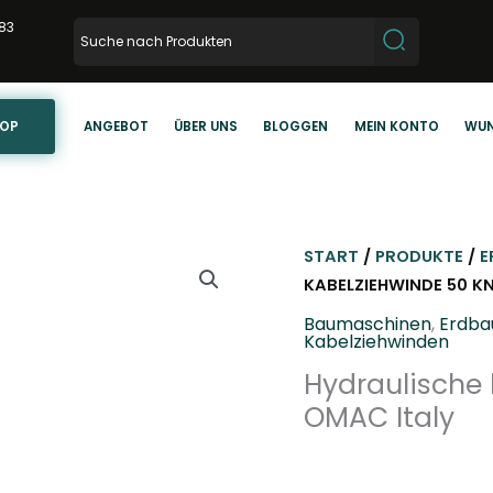
83
HOP
ANGEBOT
ÜBER UNS
BLOGGEN
MEIN KONTO
WUN
START
/
PRODUKTE
/
E
KABELZIEHWINDE 50 K
Baumaschinen
,
Erdba
Kabelziehwinden
Hydraulische
OMAC Italy