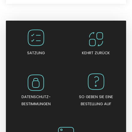
B
e
w
e
r
t
e
t
m
i
t
0
v
o
n
SATZUNG
KEHRT ZURÜCK
5
DATENSCHUTZ-
SO GEBEN SIE EINE
BESTIMMUNGEN
BESTELLUNG AUF