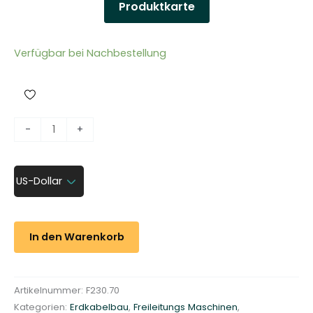
Produktkarte
Verfügbar bei Nachbestellung
F
-
+
r
e
i
US-Dollar
l
e
i
In den Warenkorb
t
u
n
Artikelnummer:
F230.70
g
Kategorien:
Erdkabelbau
,
Freileitungs Maschinen
,
s