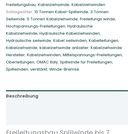
Freileitungsbau
,
Kabelziehwinde
,
Kabelziehwinden
b
Schlagwörter:
10 Tonnen Kabel-Spillwinde
,
3 Tonnen
a
Seilwinde
,
5 Tonnen Kabelziehwinde
,
Freileitungs winde
,
u
Hochspannungs-Freileitungen
,
Hydraulische
S
Kabelziehwinde
,
Hydraulische Kabelziehwinden
,
p
Hydraulische seilwinde
,
Kabel seilwinden
,
Kabelleitungen
,
i
Kabelziehwinde
,
kabelziehwinde anbieter
,
Kabelziehwinde
l
Hersteller
,
Kabelziehwinden
,
Mittelspannungs-Freileitungen
,
l
Oberleitungen
,
OMAC Italy
,
Spillwinde für Freileitungen
,
w
Spillwinden
,
verstärkt
,
Winde-Bremse
i
n
d
e
Beschreibung
7
0
Zusätzliche Informationen
k
Rezensionen (0)
N
O
Freileitungsbau Spillwinde bis 7