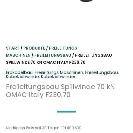
START
/
PRODUKTE
/
FREILEITUNGS
MASCHINEN
/
FREILEITUNGSBAU
/ FREILEITUNGSBAU
SPILLWINDE 70 KN OMAC ITALY F230.70
Erdkabelbau
,
Freileitungs Maschinen
,
Freileitungsbau
,
Kabelziehwinde
,
Kabelziehwinden
Freileitungsbau Spillwinde 70 kN
OMAC Italy F230.70
Niedrigster Preis seit 30 Tagen:
101 409,63
$