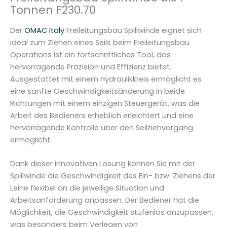
M
Tonnen F230.70
A
C
Der
OMAC Italy
Freileitungsbau Spillwinde eignet sich
I
ideal zum Ziehen eines Seils beim Freileitungsbau
t
Operations ist ein fortschrittliches Tool, das
a
hervorragende Präzision und Effizienz bietet.
l
Ausgestattet mit einem Hydraulikkreis ermöglicht es
y
eine sanfte Geschwindigkeitsänderung in beide
F
Richtungen mit einem einzigen Steuergerät, was die
2
Arbeit des Bedieners erheblich erleichtert und eine
3
hervorragende Kontrolle über den Seilziehvorgang
0
ermöglicht.
.
7
Dank dieser innovativen Lösung können Sie mit der
0
Spillwinde die Geschwindigkeit des Ein- bzw. Ziehens der
M
Leine flexibel an die jeweilige Situation und
e
Arbeitsanforderung anpassen. Der Bediener hat die
n
Möglichkeit, die Geschwindigkeit stufenlos anzupassen,
g
was besonders beim Verlegen von