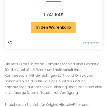
1 741,64
$
In den Warenkorb
B
e
w
e
r
t
Die Satz Filter für Rotair-Kompressor sind eine Garantie
e
t
für die Qualität, Effizienz und Haltbarkeit Ihres
m
i
Kompressors. Mit der richtigen Luft- und Ölfiltration
t
0
minimieren Sie das Risiko eines Ausfalls und Ihr
v
o
Kompressor läuft mit voller Leistung und stellt Ihnen eine
n
5
zuverlässige Druckluftquelle zur Verfügung.
Entscheiden Sie sich für Original-Rotair-Filter und