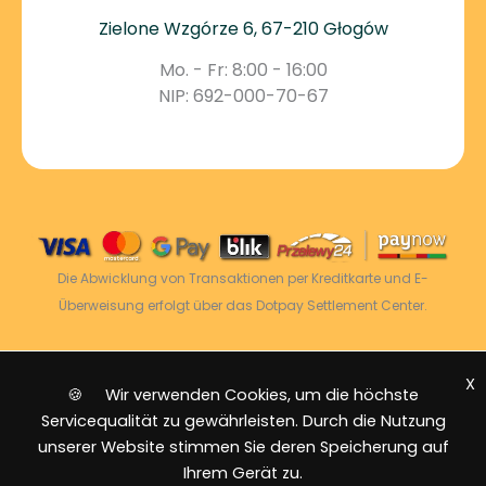
Zielone Wzgórze 6, 67-210 Głogów
Mo. - Fr: 8:00 - 16:00
NIP: 692-000-70-67
Die Abwicklung von Transaktionen per Kreditkarte und E-
Überweisung erfolgt über das Dotpay Settlement Center.
X
2026 © Power Energy -
Alle Rechte vorbehalten
|
🍪 Wir verwenden Cookies, um die höchste
Sitemap
Servicequalität zu gewährleisten. Durch die Nutzung
unserer Website stimmen Sie deren Speicherung auf
Ihrem Gerät zu.