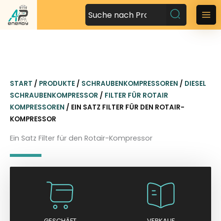
Z
u
M
m
a
I
n
i
h
n
a
START
/
PRODUKTE
/
SCHRAUBENKOMPRESSOREN
/
DIESEL
l
M
SCHRAUBENKOMPRESSOR
/
FILTER FÜR ROTAIR
t
KOMPRESSOREN
/ EIN SATZ FILTER FÜR DEN ROTAIR-
s
e
KOMPRESSOR
p
n
r
Ein Satz Filter für den Rotair-Kompressor
i
u
n
g
e
n
GESCHÄFT
VERKAUF