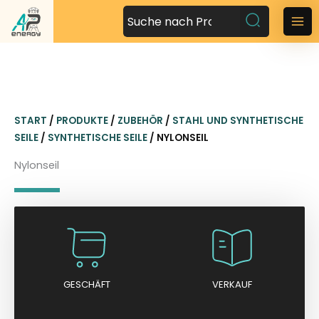
Z
u
M
m
a
I
n
i
h
n
a
START
/
PRODUKTE
/
ZUBEHÖR
/
STAHL UND SYNTHETISCHE
l
M
SEILE
/
SYNTHETISCHE SEILE
/ NYLONSEIL
t
s
e
Nylonseil
p
n
r
i
u
n
g
e
n
GESCHÄFT
VERKAUF