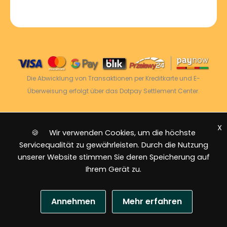
Die Abwicklung von Transaktionen per Kreditkarte und E-
Überweisung erfolgt über das Dotpay Settlement Center.
X
2026 © Power Energy -
Alle Rechte vorbehalten
|
🍪 Wir verwenden Cookies, um die höchste
Sitemap
Servicequalität zu gewährleisten. Durch die Nutzung
unserer Website stimmen Sie deren Speicherung auf
Ihrem Gerät zu.
Annehmen
Mehr erfahren
US-Dollar