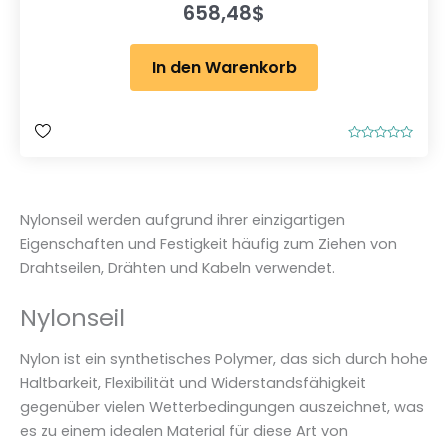
658,48
$
In den Warenkorb
B
e
w
e
r
t
Nylonseil werden aufgrund ihrer einzigartigen
e
t
Eigenschaften und Festigkeit häufig zum Ziehen von
m
i
Drahtseilen, Drähten und Kabeln verwendet.
t
0
v
o
Nylonseil
n
5
Nylon ist ein synthetisches Polymer, das sich durch hohe
Haltbarkeit, Flexibilität und Widerstandsfähigkeit
gegenüber vielen Wetterbedingungen auszeichnet, was
es zu einem idealen Material für diese Art von