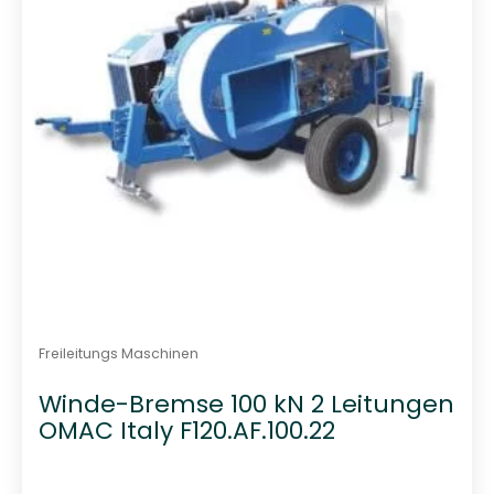
n
5
Freileitungs Maschinen
Winde-Bremse 100 kN 2 Leitungen
OMAC Italy F120.AF.100.22