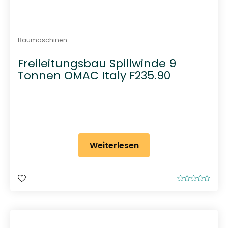
Baumaschinen
Freileitungsbau Spillwinde 9
Tonnen OMAC Italy F235.90
Weiterlesen
B
e
w
e
r
t
e