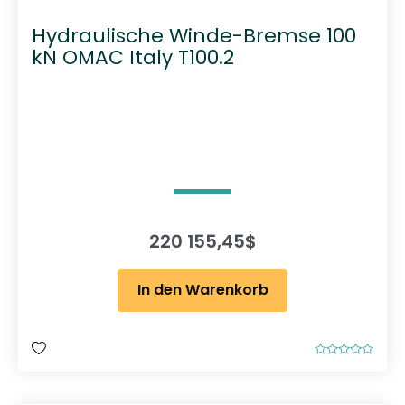
Hydraulische Winde-Bremse 100
kN OMAC Italy T100.2
220 155,45
$
In den Warenkorb
B
e
w
e