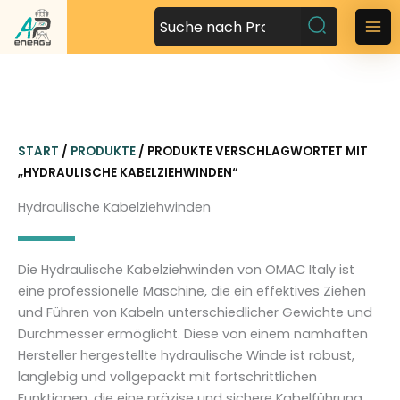
Z
u
M
m
a
I
n
i
h
n
a
START
/
PRODUKTE
/ PRODUKTE VERSCHLAGWORTET MIT
l
M
„HYDRAULISCHE KABELZIEHWINDEN“
t
s
e
Hydraulische Kabelziehwinden
p
n
r
i
u
Die Hydraulische Kabelziehwinden von OMAC Italy ist
n
eine professionelle Maschine, die ein effektives Ziehen
g
und Führen von Kabeln unterschiedlicher Gewichte und
e
Durchmesser ermöglicht. Diese von einem namhaften
n
Hersteller hergestellte hydraulische Winde ist robust,
langlebig und vollgepackt mit fortschrittlichen
Funktionen, die eine präzise und sichere Kabelführung