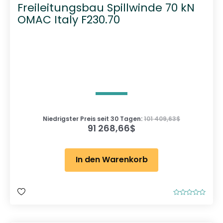
Freileitungsbau Spillwinde 70 kN
OMAC Italy F230.70
Niedrigster Preis seit 30 Tagen:
101 409,63
$
91 268,66
$
In den Warenkorb
B
e
w
e