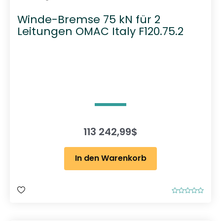
Winde-Bremse 75 kN für 2
Leitungen OMAC Italy F120.75.2
113 242,99
$
In den Warenkorb
B
e
w
e