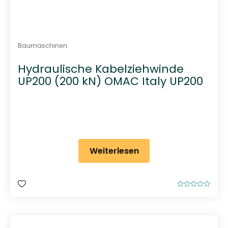
Baumaschinen
Hydraulische Kabelziehwinde
UP200 (200 kN) OMAC Italy UP200
Weiterlesen
B
e
w
e
r
t