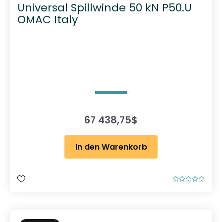
Universal Spillwinde 50 kN P50.U
OMAC Italy
67 438,75
$
In den Warenkorb
B
e
w
e
r
t