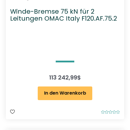
Winde-Bremse 75 kN für 2
Leitungen OMAC Italy F120.AF.75.2
113 242,99
$
In den Warenkorb
B
e
w
e