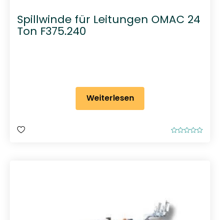
Spillwinde für Leitungen OMAC 24
Ton F375.240
Weiterlesen
B
e
w
e
r
t
e
t
m
i
t
0
v
o