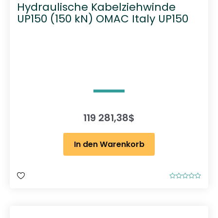
Hydraulische Kabelziehwinde
UP150 (150 kN) OMAC Italy UP150
119 281,38
$
In den Warenkorb
B
e
w
e
r
t