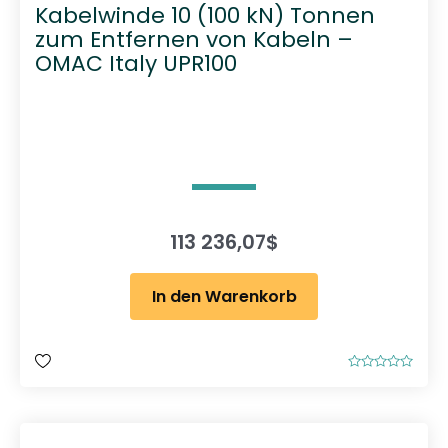
Kabelwinde 10 (100 kN) Tonnen
zum Entfernen von Kabeln –
OMAC Italy UPR100
113 236,07
$
In den Warenkorb
B
e
w
e
r
t