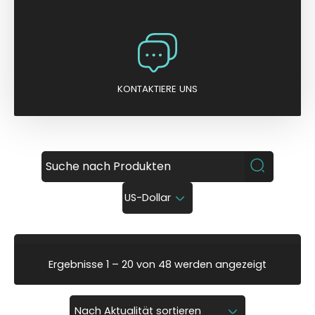
KONTAKTIERE UNS
US-Dollar
N
Ergebnisse 1 – 20 von 48 werden angezeigt
a
c
h
A
k