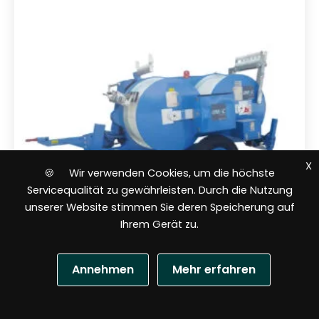
t
m
i
t
0
v
o
n
5
X
🍪 Wir verwenden Cookies, um die höchste
Servicequalität zu gewährleisten. Durch die Nutzung
unserer Website stimmen Sie deren Speicherung auf
Ihrem Gerät zu.
Annehmen
Mehr erfahren
Freileitungs Maschinen
N