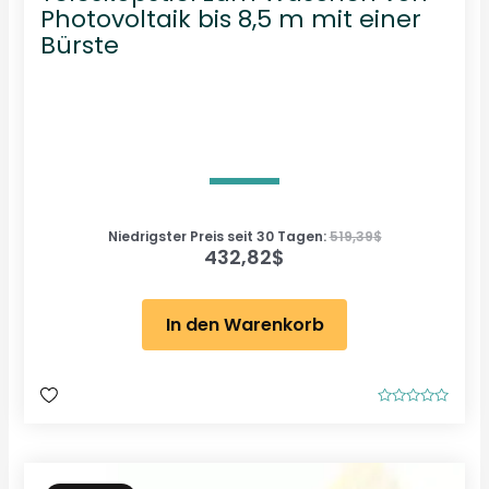
Photovoltaik bis 8,5 m mit einer
Bürste
Niedrigster Preis seit 30 Tagen:
519,39
$
432,82
$
In den Warenkorb
B
e
w
e
r
t