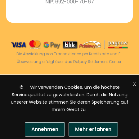
NIP: 692-000-70-67
Die Abwicklung von Transaktionen per Kreditkarte und E-
Überweisung erfolgt über das Dotpay Settlement Center.
X
2026 © Power Energy -
Alle Rechte vorbehalten
|
🍪 Wir verwenden Cookies, um die höchste
Sitemap
Servicequalität zu gewährleisten. Durch die Nutzung
unserer Website stimmen Sie deren Speicherung auf
Ihrem Gerät zu.
Annehmen
Mehr erfahren
US-Dollar