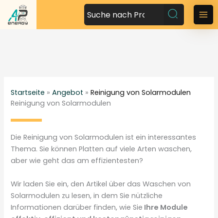
Z
u
M
m
a
I
n
i
h
n
a
l
Startseite
»
Angebot
»
Reinigung von Solarmodulen
M
t
Reinigung von Solarmodulen
s
e
p
n
r
Die Reinigung von Solarmodulen ist ein interessantes
i
u
Thema. Sie können Platten auf viele Arten waschen,
n
aber wie geht das am effizientesten?
g
e
Wir laden Sie ein, den Artikel über das Waschen von
n
Solarmodulen zu lesen, in dem Sie nützliche
Informationen darüber finden, wie Sie
Ihre Module