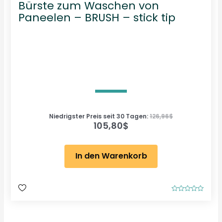
Bürste zum Waschen von
Paneelen – BRUSH – stick tip
Niedrigster Preis seit 30 Tagen:
126,96
$
105,80
$
In den Warenkorb
B
e
w
e
r