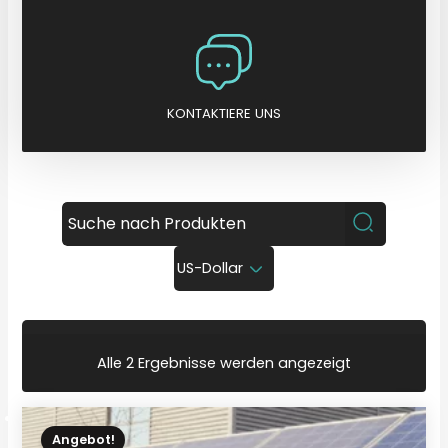
KONTAKTIERE UNS
US-Dollar
N
Alle 2 Ergebnisse werden angezeigt
a
c
h
A
k
Angebot!
t