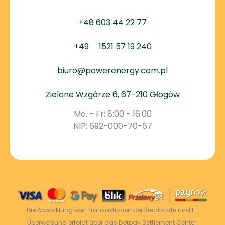
+48 603 44 22 77
+49
1521 57 19 240
biuro@powerenergy.com.pl
Zielone Wzgórze 6, 67-210 Głogów
Mo. - Fr: 8:00 - 16:00
NIP: 692-000-70-67
Die Abwicklung von Transaktionen per Kreditkarte und E-
Überweisung erfolgt über das Dotpay Settlement Center.