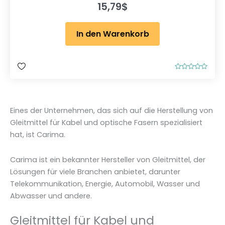
15,79
$
In den Warenkorb
B
e
w
e
r
t
Eines der Unternehmen, das sich auf die Herstellung von
e
t
Gleitmittel für Kabel und optische Fasern spezialisiert
m
i
hat, ist Carima.
t
0
v
o
Carima ist ein bekannter Hersteller von Gleitmittel, der
n
5
Lösungen für viele Branchen anbietet, darunter
Telekommunikation, Energie, Automobil, Wasser und
Abwasser und andere.
Gleitmittel für Kabel und