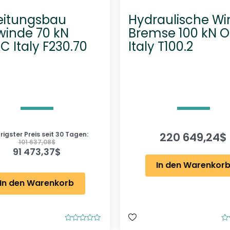
leitungsbau
Hydraulische W
lwinde 70 kN
Bremse 100 kN 
 Italy F230.70
Italy T100.2
220 649,24
$
rigster Preis seit 30 Tagen:
101 637,08
$
91 473,37
$
In den Warenkor
In den Warenkorb
B
B