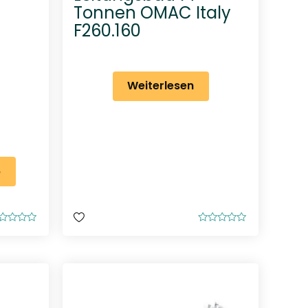
Tonnen OMAC Italy
F260.160
Weiterlesen
b
B
e
w
e
r
t
e
t
m