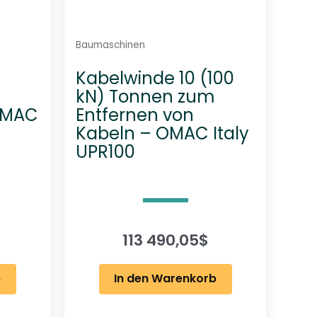
Baumaschinen
Kabelwinde 10 (100
kN) Tonnen zum
 OMAC
Entfernen von
Kabeln – OMAC Italy
UPR100
113 490,05
$
b
In den Warenkorb