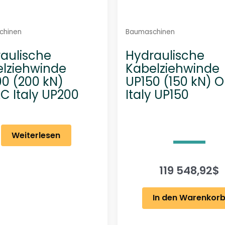
chinen
Baumaschinen
aulische
Hydraulische
lziehwinde
Kabelziehwinde
0 (200 kN)
UP150 (150 kN)
 Italy UP200
Italy UP150
Weiterlesen
119 548,92
$
In den Warenkor