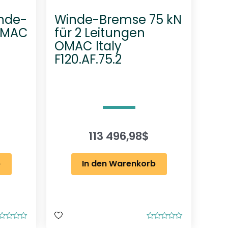
inde-
Winde-Bremse 75 kN
OMAC
für 2 Leitungen
OMAC Italy
F120.AF.75.2
113 496,98
$
b
In den Warenkorb
B