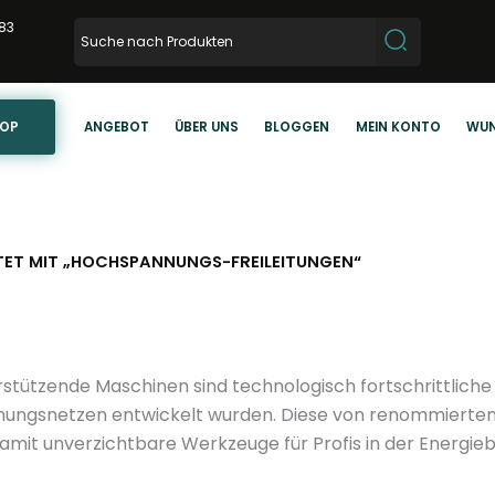
83
HOP
ANGEBOT
ÜBER UNS
BLOGGEN
MEIN KONTO
WUN
ET MIT „HOCHSPANNUNGS-FREILEITUNGEN“
tützende Maschinen sind technologisch fortschrittliche Ge
nungsnetzen entwickelt wurden. Diese von renommierte
 damit unverzichtbare Werkzeuge für Profis in der Energie