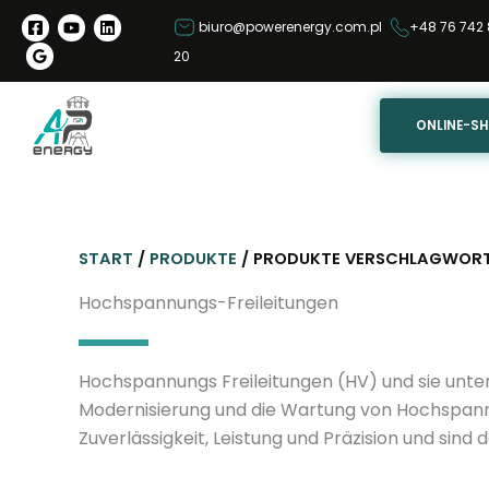
Z
biuro@powerenergy.com.pl
+48 76 742 
u
20
m
I
n
ONLINE-S
h
a
l
t
START
/
PRODUKTE
/ PRODUKTE VERSCHLAGWORT
s
p
Hochspannungs-Freileitungen
r
i
Hochspannungs Freileitungen (HV) und sie unters
n
Modernisierung und die Wartung von Hochspan
g
Zuverlässigkeit, Leistung und Präzision und sind
e
n