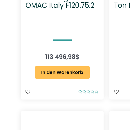
OMAC Italy F120.75.2
Ton 
113 496,98
$
In den Warenkorb
B
e
w
e
r
t
e
t
m