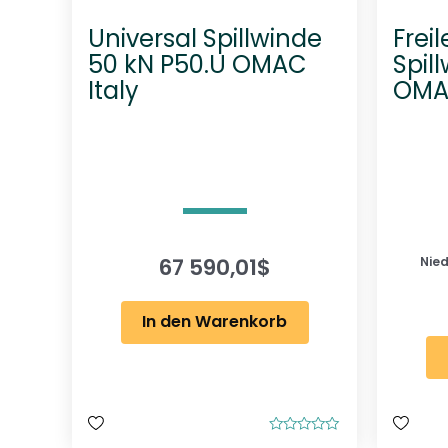
Universal Spillwinde
Frei
50 kN P50.U OMAC
Spil
Italy
OMAC
67 590,01
$
Nied
In den Warenkorb
B