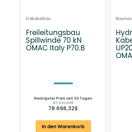
Erdkabelbau
Baumas
Freileitungsbau
Hydr
Spillwinde 70 kN
Kabe
OMAC Italy P70.B
UP20
OMAC
Niedrigster Preis seit 30 Tagen:
87 441,30
$
78 698,32
$
In den Warenkorb