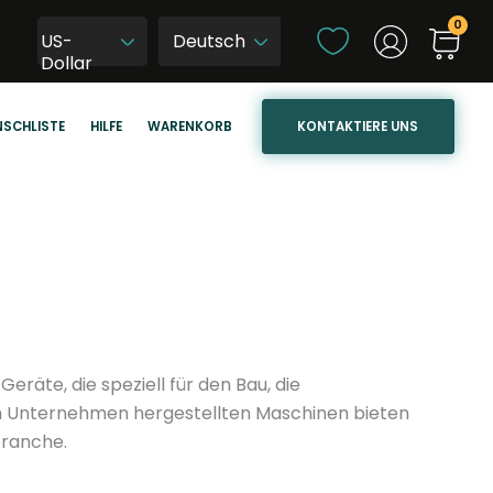
S
US-
p
W
Dollar
r
y
a
b
KONTAKTIERE UNS
SCHLISTE
HILFE
WARENKORB
c
i
h
e
e
r
a
z
u
j
s
ę
w
z
ä
y
h
k
räte, die speziell für den Bau, die
l
s
n Unternehmen hergestellten Maschinen bieten
e
t
branche.
n
r
o