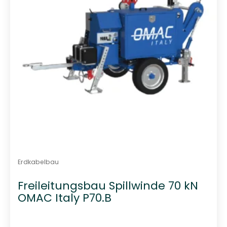
r
t
Erdkabelbau
Freileitungsbau Spillwinde 70 kN
OMAC Italy P70.B