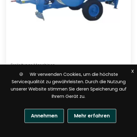
Freileitungs Maschinen
X
🍪 Wir verwenden Cookies, um die höchste
Bremse für 4 Leitungen 150 kN
Servicequalität zu gewährleisten. Durch die Nutzung
OMAC F120.150.4
unserer Website stimmen Sie deren Speicherung auf
Ihrem Gerät zu.
Annehmen
Mehr erfahren
N