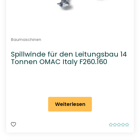
Baumaschinen
Spillwinde für den Leitungsbau 14
Tonnen OMAC Italy F260.160
Weiterlesen
B
e
w