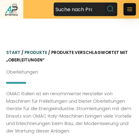
Z
u
M
m
a
I
n
i
h
n
a
START
/
PRODUKTE
/ PRODUKTE VERSCHLAGWORTET MIT
l
M
„OBERLEITUNGEN“
t
s
e
Oberleitungen
p
n
r
i
u
OMAC Italien ist ein renommierter Hersteller von
n
Maschinen für Freileitungen und bietet Oberleitungen
g
Geräte für die Energieindustrie. Stromleitungen mit dem
e
Einsatz von OMAC Italy-Maschinen bringen viele Vorteile
n
und Erleichterungen beim Bau, der Modernisierung und
der Wartung dieser Anlagen.