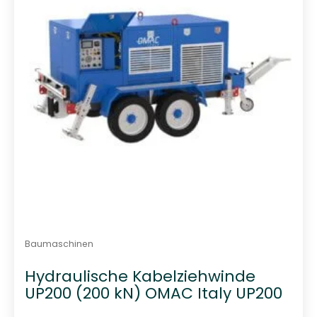
v
o
n
5
Baumaschinen
Hydraulische Kabelziehwinde
UP200 (200 kN) OMAC Italy UP200