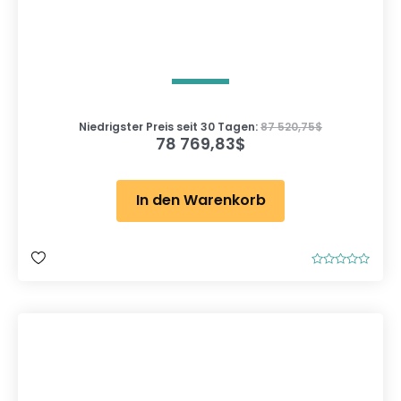
Niedrigster Preis seit 30 Tagen:
87 520,75
$
78 769,83
$
In den Warenkorb
B
e
w
e
r
t
e
t
m
i
t
0