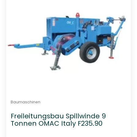
o
n
5
Baumaschinen
Freileitungsbau Spillwinde 9
Tonnen OMAC Italy F235.90