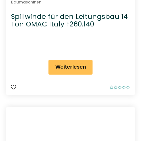
Baumaschinen
Spillwinde für den Leitungsbau 14
Ton OMAC Italy F260.140
Weiterlesen
B
e
w
e
r
t
e
t
m
i
t
0
v