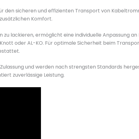
M
ür den sicheren und effizienten Transport von Kabeltromm
e
 zusätzlichen Komfort.
n
g
 zu lackieren, ermöglicht eine individuelle Anpassung an 
e
ott oder AL-KO. Für optimale Sicherheit beim Transport
stattet.
 Zulassung und werden nach strengsten Standards herges
rt zuverlässige Leistung.