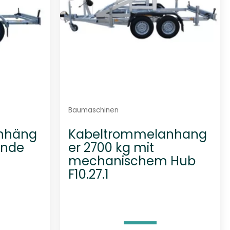
Baumaschinen
nhäng
Kabeltrommelanhang
inde
er 2700 kg mit
mechanischem Hub
F10.27.1