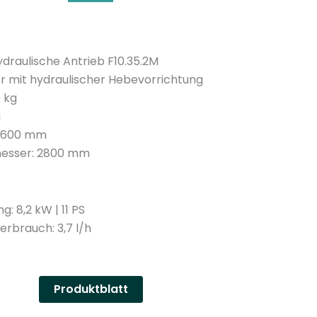
n
y
draulische Antrieb F10.35.2M
r mit hydraulischer Hebevorrichtung
 kg
g
 1600 mm
esser: 2800 mm
: 8,2 kW | 11 PS
erbrauch: 3,7 l/h
Produktblatt