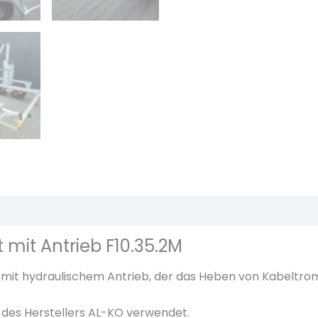
m
e
l
a
n
h
ä
n
g
e
r
ionen (0)
3
.
mit Antrieb F10.35.2M
5
t
mit hydraulischem Antrieb, der das Heben von Kabeltrom
m
des Herstellers AL-KO verwendet.
i