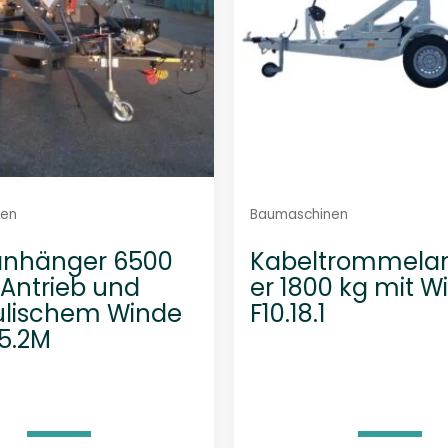
nen
Baumaschinen
anhänger 6500
Kabeltrommela
 Antrieb und
er 1800 kg mit W
ulischem Winde
F10.18.1
65.2M