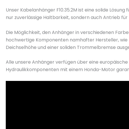
Unser Kabelanhänger F10.35.2M ist eine solide Lösung f
nur zuverlässige Haltbarkeit, sondern auch Antrieb für
Die Möglichkeit, den Anhänger in verschiedenen Farben
hochwertige Komponenten namhafter Hersteller, wie Kn
Deichselhöhe und einer soliden Trommelbremse ausge
Alle unsere Anhänger verfügen über eine europäische
Hydraulikkomponenten mit einem Honda-Motor garantie