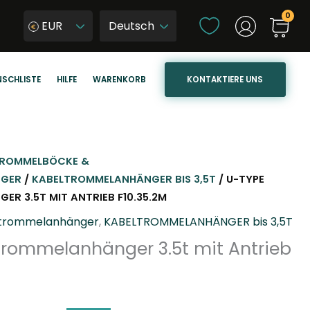
S
EUR
p
W
r
y
a
b
KONTAKTIERE UNS
SCHLISTE
HILFE
WARENKORB
c
i
h
e
e
r
a
z
u
j
ROMMELBÖCKE &
s
ę
NGER
/
KABELTROMMELANHÄNGER BIS 3,5T
/ U-TYPE
w
z
R 3.5T MIT ANTRIEB F10.35.2M
ä
y
trommelanhänger
,
KABELTROMMELANHÄNGER bis 3,5T
h
k
trommelanhänger 3.5t mit Antrieb
l
s
e
t
n
r
o