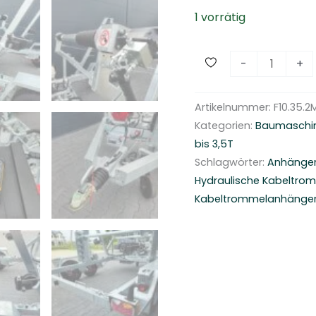
1 vorrätig
U
-
+
-
t
Artikelnummer:
F10.35.2
y
Kategorien:
Baumaschi
p
bis 3,5T
e
Schlagwörter:
Anhänger
K
Hydraulische Kabeltro
a
Kabeltrommelanhänge
b
e
l
t
r
o
m