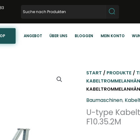
83
HOP
ANGEBOT
ÜBER UNS
BLOGGEN
MEIN KONTO
WUN
START
/
PRODUKTE
/
T
KABELTROMMELANHÄ
KABELTROMMELANHÄNGE
Baumaschinen
,
Kabel
U-type Kabel
F10.35.2M