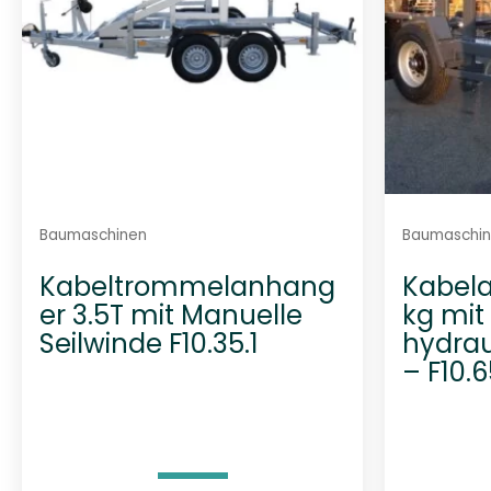
Baumaschinen
Baumaschi
Kabeltrommelanhang
Kabel
er 3.5T mit Manuelle
kg mit
Seilwinde F10.35.1
hydra
– F10.