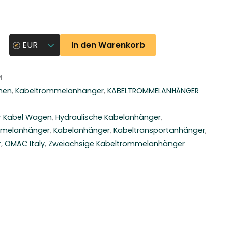
In den Warenkorb
EUR
M
nen
,
Kabeltrommelanhänger
,
KABELTROMMELANHÄNGER
 Kabel Wagen
,
Hydraulische Kabelanhänger
,
mmelanhänger
,
Kabelanhänger
,
Kabeltransportanhänger
,
r
,
OMAC Italy
,
Zweiachsige Kabeltrommelanhänger