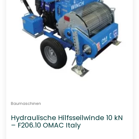
o
n
5
Baumaschinen
Hydraulische Hilfsseilwinde 10 kN
– F206.10 OMAC Italy