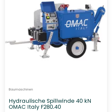
0
v
o
n
5
Baumaschinen
Hydraulische Spillwinde 40 kN
OMAC Italy F280.40