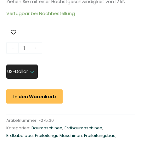
Ziehen Sie mit einer Höchstgeschwindigkeit von 12 kN
Verfügbar bei Nachbestellung
F
-
+
r
e
i
US-Dollar
l
e
i
In den Warenkorb
t
u
n
Artikelnummer:
F275.30
g
Kategorien:
Baumaschinen
,
Erdbaumaschinen
,
s
Erdkabelbau
,
Freileitungs Maschinen
,
Freileitungsbau
,
b