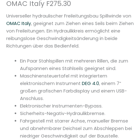
OMAC Italy F275.30
C
I
Universeller hydraulischer Freileitungsbau Spillwinde von
t
OMAC Italy
, geeignet zum Ziehen eines Seils beim Ziehen
a
von Freileitungen. Ein Hydraulikkreis ermöglicht eine
l
reibungslose Geschwindigkeitsänderung in beide
y
Richtungen über das Bedienfeld.
F
2
Ein Paar Stahlspillen mit mehreren Rillen, die zum
7
Aufspannen eines Stahlseils geeignet sind.
5
Maschinensteuertafel mit integriertem
.
elektronischem Instrument
DEG 4.0
, einem 7“
3
großen grafischen Farbdisplay und einem USB-
0
Anschluss.
M
Elektronischer Instrumenten-Bypass.
e
Sicherheits-Negativ-Hydraulikbremse.
n
Fahrgestell mit starrer Achse, manueller Bremse
g
und abnehmbarer Deichsel zum Abschleppen bei
e
niedriger Geschwindigkeit auf der Baustelle.