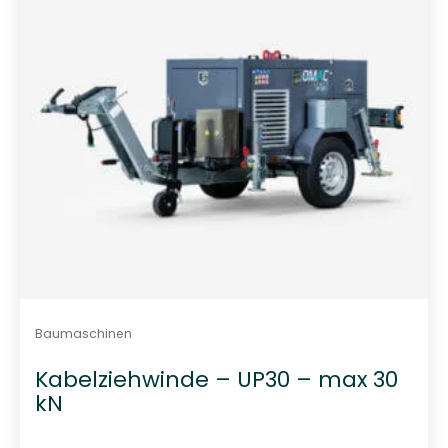
o
n
5
Baumaschinen
Kabelziehwinde – UP30 – max 30
kN