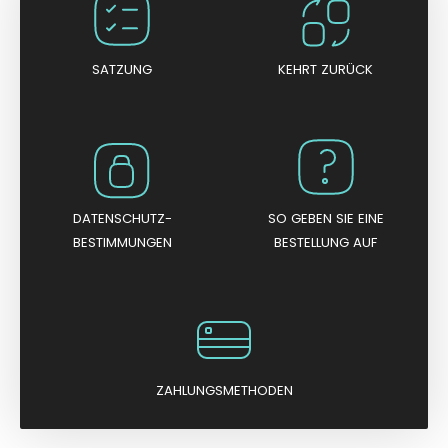
i
t
0
v
o
n
SATZUNG
KEHRT ZURÜCK
5
DATENSCHUTZ-
SO GEBEN SIE EINE
BESTIMMUNGEN
BESTELLUNG AUF
ZAHLUNGSMETHODEN