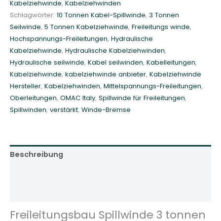
Kabelziehwinde
,
Kabelziehwinden
a
Schlagwörter:
10 Tonnen Kabel-Spillwinde
,
3 Tonnen
u
Seilwinde
,
5 Tonnen Kabelziehwinde
,
Freileitungs winde
,
S
Hochspannungs-Freileitungen
,
Hydraulische
p
Kabelziehwinde
,
Hydraulische Kabelziehwinden
,
i
Hydraulische seilwinde
,
Kabel seilwinden
,
Kabelleitungen
,
l
Kabelziehwinde
,
kabelziehwinde anbieter
,
Kabelziehwinde
l
Hersteller
,
Kabelziehwinden
,
Mittelspannungs-Freileitungen
,
w
Oberleitungen
,
OMAC Italy
,
Spillwinde für Freileitungen
,
i
Spillwinden
,
verstärkt
,
Winde-Bremse
n
d
e
3
Beschreibung
0
k
Zusätzliche Informationen
N
Rezensionen (0)
O
M
Freileitungsbau Spillwinde 3 tonnen
A