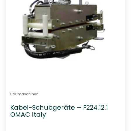
n
5
Baumaschinen
Kabel-Schubgeräte – F224.12.1
OMAC Italy