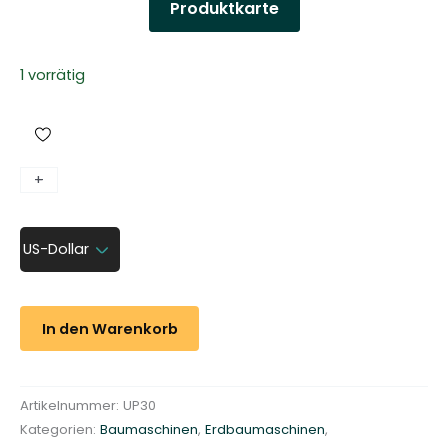
Produktkarte
1 vorrätig
K
+
-
a
b
US-Dollar
e
l
z
i
In den Warenkorb
e
h
w
Artikelnummer:
UP30
i
Kategorien:
Baumaschinen
,
Erdbaumaschinen
,
n