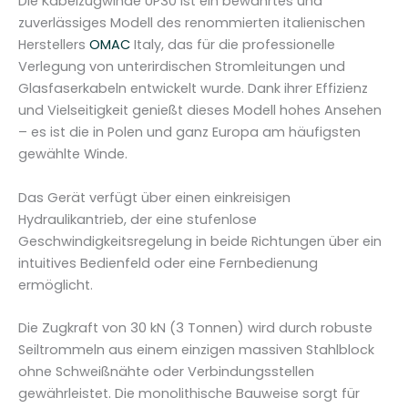
Die Kabelzugwinde UP30 ist ein bewährtes und
g
zuverlässiges Modell des renommierten italienischen
e
Herstellers
OMAC
Italy, das für die professionelle
Verlegung von unterirdischen Stromleitungen und
Glasfaserkabeln entwickelt wurde. Dank ihrer Effizienz
und Vielseitigkeit genießt dieses Modell hohes Ansehen
– es ist die in Polen und ganz Europa am häufigsten
gewählte Winde.
Das Gerät verfügt über einen einkreisigen
Hydraulikantrieb, der eine stufenlose
Geschwindigkeitsregelung in beide Richtungen über ein
intuitives Bedienfeld oder eine Fernbedienung
ermöglicht.
Die Zugkraft von 30 kN (3 Tonnen) wird durch robuste
Seiltrommeln aus einem einzigen massiven Stahlblock
ohne Schweißnähte oder Verbindungsstellen
gewährleistet. Die monolithische Bauweise sorgt für