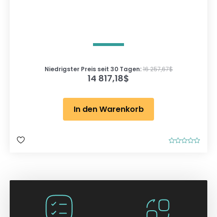
Niedrigster Preis seit 30 Tagen:
16 257,67
$
14 817,18
$
In den Warenkorb
B
e
w
e
r
t
e
t
m
i
t
0