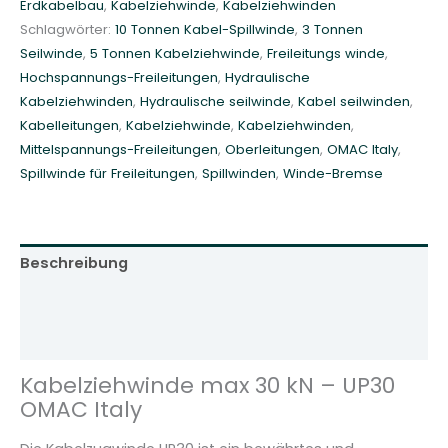
Erdkabelbau
,
Kabelziehwinde
,
Kabelziehwinden
d
Schlagwörter:
10 Tonnen Kabel-Spillwinde
,
3 Tonnen
e
Seilwinde
,
5 Tonnen Kabelziehwinde
,
Freileitungs winde
,
-
Hochspannungs-Freileitungen
,
Hydraulische
U
Kabelziehwinden
,
Hydraulische seilwinde
,
Kabel seilwinden
,
P
Kabelleitungen
,
Kabelziehwinde
,
Kabelziehwinden
,
3
Mittelspannungs-Freileitungen
,
Oberleitungen
,
OMAC Italy
,
0
Spillwinde für Freileitungen
,
Spillwinden
,
Winde-Bremse
-
m
a
x
Beschreibung
3
Zusätzliche Informationen
0
k
Rezensionen (0)
N
M
Kabelziehwinde max 30 kN – UP30
e
OMAC Italy
n