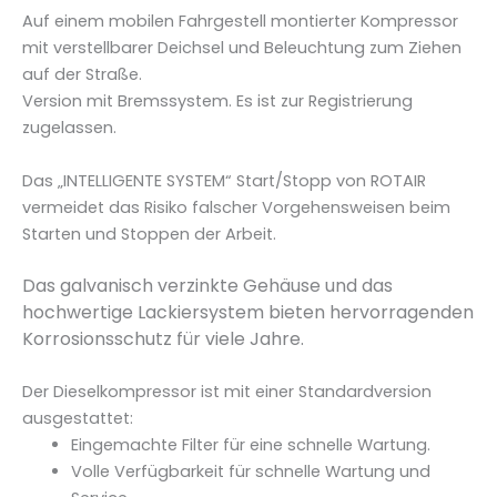
D
Auf einem mobilen Fahrgestell montierter Kompressor
V
mit verstellbarer Deichsel und Beleuchtung zum Ziehen
N
auf der Straße.
5
Version mit Bremssystem. Es ist zur Registrierung
3
zugelassen.
E
c
Das „INTELLIGENTE SYSTEM“ Start/Stopp von ROTAIR
o
vermeidet das Risiko falscher Vorgehensweisen beim
5
Starten und Stoppen der Arbeit.
M
e
Das galvanisch verzinkte Gehäuse und das
n
hochwertige Lackiersystem bieten hervorragenden
g
Korrosionsschutz für viele Jahre.
e
Der Dieselkompressor ist mit einer Standardversion
ausgestattet:
Eingemachte Filter für eine schnelle Wartung.
Volle Verfügbarkeit für schnelle Wartung und