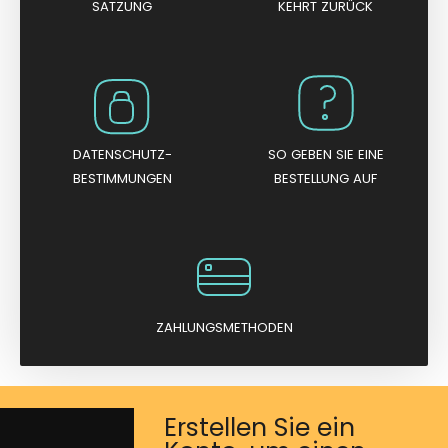
n
SATZUNG
KEHRT ZURÜCK
5
DATENSCHUTZ-
SO GEBEN SIE EINE
BESTIMMUNGEN
BESTELLUNG AUF
ZAHLUNGSMETHODEN
Erstellen Sie ein