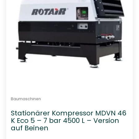
n
5
Baumaschinen
Stationärer Kompressor MDVN 46
K Eco 5 – 7 bar 4500 L – Version
auf Beinen