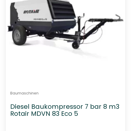
n
5
Baumaschinen
Diesel Baukompressor 7 bar 8 m3
Rotair MDVN 83 Eco 5