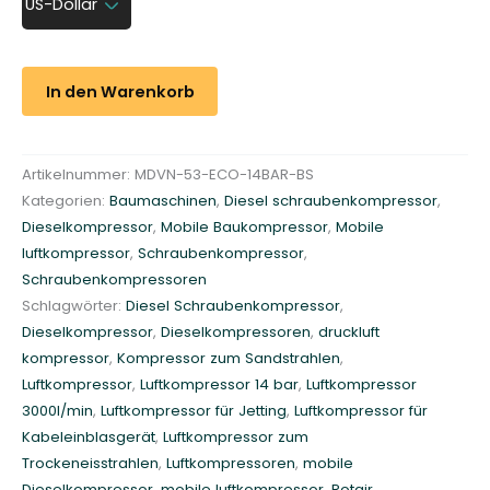
US-Dollar
e
l
L
In den Warenkorb
u
f
t
Artikelnummer:
MDVN-53-ECO-14BAR-BS
k
Kategorien:
Baumaschinen
,
Diesel schraubenkompressor
,
o
Dieselkompressor
,
Mobile Baukompressor
,
Mobile
m
luftkompressor
,
Schraubenkompressor
,
p
Schraubenkompressoren
r
Schlagwörter:
Diesel Schraubenkompressor
,
e
Dieselkompressor
,
Dieselkompressoren
,
druckluft
s
kompressor
,
Kompressor zum Sandstrahlen
,
s
Luftkompressor
,
Luftkompressor 14 bar
,
Luftkompressor
o
3000l/min
,
Luftkompressor für Jetting
,
Luftkompressor für
r
Kabeleinblasgerät
,
Luftkompressor zum
1
Trockeneisstrahlen
,
Luftkompressoren
,
mobile
4
Dieselkompressor
,
mobile luftkompressor
,
Rotair
,