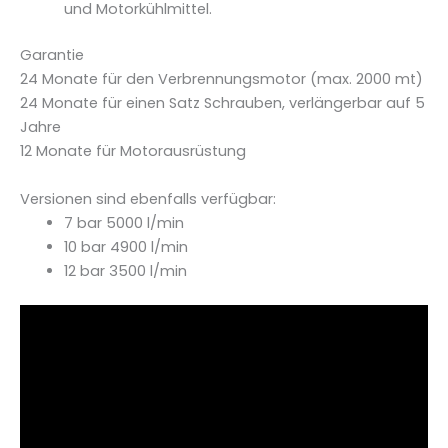
und Motorkühlmittel.
Garantie
24 Monate für den Verbrennungsmotor (max. 2000 mt)
24 Monate für einen Satz Schrauben, verlängerbar auf 5
Jahre
12 Monate für Motorausrüstung
Versionen sind ebenfalls verfügbar:
7 bar 5000 l/min
10 bar 4900 l/min
12 bar 3500 l/min