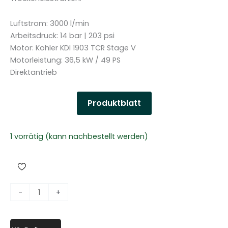
Luftstrom: 3000 l/min
Arbeitsdruck: 14 bar | 203 psi
Motor: Kohler KDI 1903 TCR Stage V
Motorleistung: 36,5 kW / 49 PS
Direktantrieb
Produktblatt
1 vorrätig (kann nachbestellt werden)
D
-
+
i
e
s