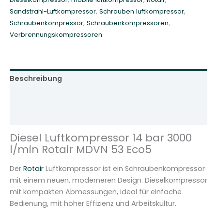
b
Sandstrahl-Luftkompressor
,
Schrauben luftkompressor
,
a
Schraubenkompressor
,
Schraubenkompressoren
,
r
Verbrennungskompressoren
3
0
0
0
Beschreibung
l
/
Zusätzliche Informationen
m
Rezensionen (0)
i
n
Diesel Luftkompressor 14 bar 3000
R
l/min Rotair MDVN 53 Eco5
o
t
Der
Rotair
Luftkompressor ist ein Schraubenkompressor
a
mit einem neuen, moderneren Design. Dieselkompressor
i
mit kompakten Abmessungen, ideal für einfache
r
Bedienung, mit hoher Effizienz und Arbeitskultur.
M