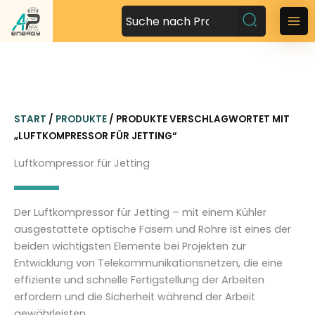
Z
u
M
m
a
I
n
i
h
n
a
START
/
PRODUKTE
/ PRODUKTE VERSCHLAGWORTET MIT
l
M
„LUFTKOMPRESSOR FÜR JETTING“
t
s
e
Luftkompressor für Jetting
p
n
r
i
u
Der Luftkompressor für Jetting – mit einem Kühler
n
ausgestattete optische Fasern und Rohre ist eines der
g
beiden wichtigsten Elemente bei Projekten zur
e
Entwicklung von Telekommunikationsnetzen, die eine
n
effiziente und schnelle Fertigstellung der Arbeiten
erfordern und die Sicherheit während der Arbeit
gewährleisten.