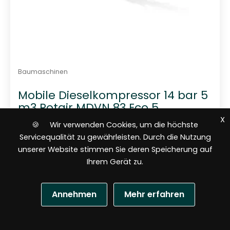
Baumaschinen
Mobile Dieselkompressor 14 bar 5
m3 Rotair MDVN 83 Eco 5
X
🍪 Wir verwenden Cookies, um die höchste
Servicequalität zu gewährleisten. Durch die Nutzung
unserer Website stimmen Sie deren Speicherung auf
Ihrem Gerät zu.
Annehmen
Mehr erfahren
38 821,33
$
N