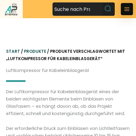
Z
u
M
m
a
I
n
i
h
n
a
START
/
PRODUKTE
/ PRODUKTE VERSCHLAGWORTET MIT
l
M
„LUFTKOMPRESSOR FÜR KABELEINBLASGERÄT“
t
s
e
Luftkompressor für Kabeleinblasgerät
p
n
r
i
u
Der Luftkompressor für Kabeleinblasgerät eines der
n
beiden wichtigsten Elemente beim Einblasen von
g
Glasfasern – es hängt davon ab, ob das Projekt
e
effizient, schnell und kostengünstig durchgeführt wird.
n
Der erforderliche Druck zum Einblasen von Lichtleitfasern
und -schläuchen beträgt üblicherweise 10 bis 15 bar.