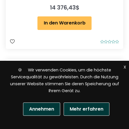
14 376,43
$
In den Warenkorb
B
e
w
e
r
t
X
e
🍪 Wir verwenden Cookies, um die höchste
t
m
Servicequalität zu gewährleisten. Durch die Nutzung
i
t
unserer Website stimmen Sie deren Speicherung auf
0
v
Ihrem Gerät zu.
o
n
5
Annehmen
Mehr erfahren
N