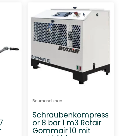
r
t
e
t
m
i
t
0
v
o
n
5
Baumaschinen
Schraubenkompress
7
or 8 bar 1 m3 Rotair
r
Gommair 10 mit