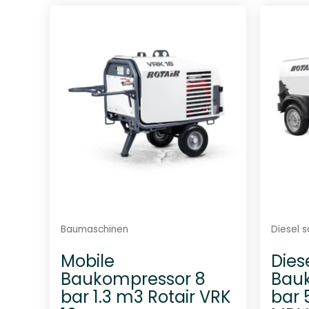
r
t
e
t
m
i
t
0
v
o
n
5
Baumaschinen
Diesel 
Mobile
Dies
Baukompressor 8
Bau
bar 1.3 m3 Rotair VRK
bar 