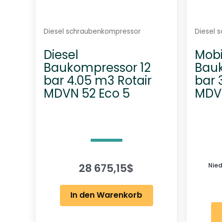
Diesel schraubenkompressor
Diesel 
Diesel
Mobi
Baukompressor 12
Bau
bar 4.05 m3 Rotair
bar 
MDVN 52 Eco 5
MDV
28 675,15
$
Nied
In den Warenkorb