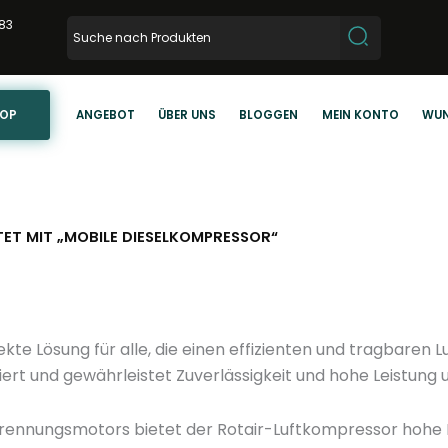
83
HOP
ANGEBOT
ÜBER UNS
BLOGGEN
MEIN KONTO
WUN
T MIT „MOBILE DIESELKOMPRESSOR“
ekte Lösung für alle, die einen effizienten und tragbaren
ert und gewährleistet Zuverlässigkeit und hohe Leistung
ennungsmotors bietet der Rotair-Luftkompressor hohe M