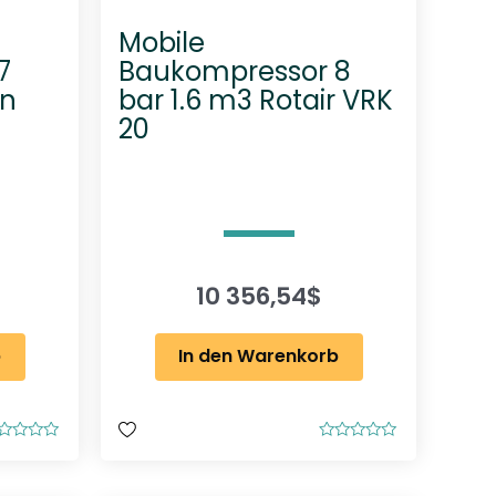
Mobile
7
Baukompressor 8
in
bar 1.6 m3 Rotair VRK
20
10 356,54
$
b
In den Warenkorb
B
e
w
e