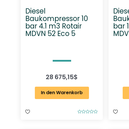
Diesel
Dies
Baukompressor 10
Bauk
bar 4.1 m3 Rotair
bar 
MDVN 52 Eco 5
MDVN
28 675,15
$
In den Warenkorb
B
e
w
e