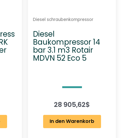
Diesel schraubenkompressor
ress
Diesel
VRK
Baukompressor 14
er
bar 3.1 m3 Rotair
MDVN 52 Eco 5
28 905,62
$
b
In den Warenkorb