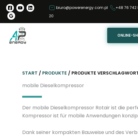
Z
biuro@powerenergy.com.pl
+48 76 742 
u
20
m
I
n
ONLINE-S
h
a
l
t
START
/
PRODUKTE
/ PRODUKTE VERSCHLAGWORTE
s
p
mobile Dieselkompressor
r
i
Der mobile Dieselkompressor Rotair ist die perf
n
Kompressor ist für mobile Anwendungen konzipi
g
e
n
Dank seiner kompakten Bauweise und des Verbr