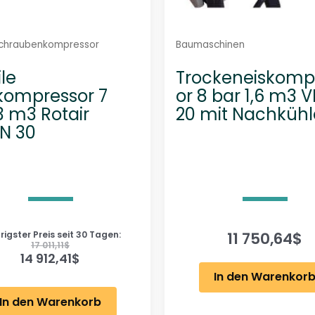
schraubenkompressor
Baumaschinen
le
Trockeneiskomp
kompressor 7
or 8 bar 1,6 m3 
3 m3 Rotair
20 mit Nachkühl
N 30
11 750,64
$
rigster Preis seit 30 Tagen:
17 011,11
$
14 912,41
$
In den Warenkor
In den Warenkorb