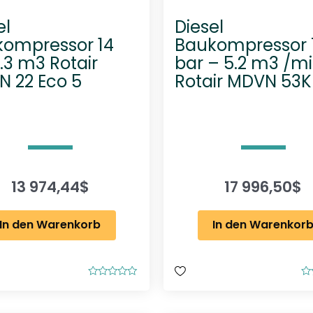
el
Diesel
ompressor 14
Baukompressor 
1.3 m3 Rotair
bar – 5.2 m3 /m
 22 Eco 5
Rotair MDVN 53K
13 974,44
$
17 996,50
$
In den Warenkorb
In den Warenkor
B
B
e
e
w
w
e
e