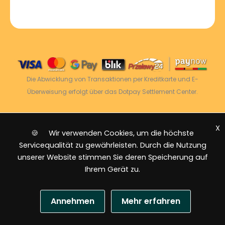
Die Abwicklung von Transaktionen per Kreditkarte und E-
Überweisung erfolgt über das Dotpay Settlement Center.
X
2026 © Power Energy -
Alle Rechte vorbehalten
|
🍪 Wir verwenden Cookies, um die höchste
Sitemap
Servicequalität zu gewährleisten. Durch die Nutzung
unserer Website stimmen Sie deren Speicherung auf
Ihrem Gerät zu.
Annehmen
Mehr erfahren
US-Dollar