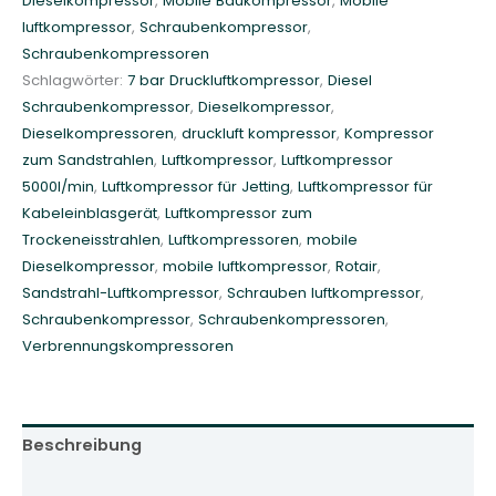
Dieselkompressor
,
Mobile Baukompressor
,
Mobile
p
luftkompressor
,
Schraubenkompressor
,
r
Schraubenkompressoren
e
Schlagwörter:
7 bar Druckluftkompressor
,
Diesel
s
Schraubenkompressor
,
Dieselkompressor
,
s
Dieselkompressoren
,
druckluft kompressor
,
Kompressor
o
zum Sandstrahlen
,
Luftkompressor
,
Luftkompressor
r
5000l/min
,
Luftkompressor für Jetting
,
Luftkompressor für
7
Kabeleinblasgerät
,
Luftkompressor zum
b
Trockeneisstrahlen
,
Luftkompressoren
,
mobile
a
Dieselkompressor
,
mobile luftkompressor
,
Rotair
,
r
Sandstrahl-Luftkompressor
,
Schrauben luftkompressor
,
5
Schraubenkompressor
,
Schraubenkompressoren
,
m
Verbrennungskompressoren
3
R
o
t
Beschreibung
a
i
Zusätzliche Informationen