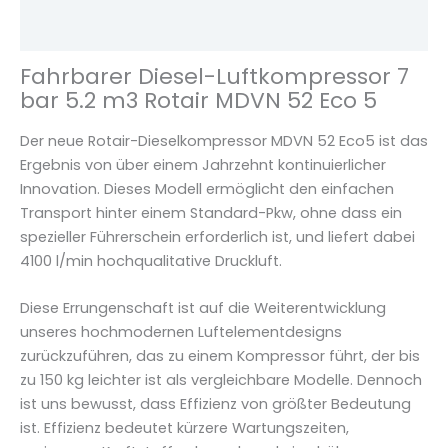
r
Rezensionen (0)
M
D
Fahrbarer Diesel-Luftkompressor 7
V
bar 5.2 m3 Rotair MDVN 52 Eco 5
N
5
Der neue Rotair-Dieselkompressor MDVN 52 Eco5 ist das
2
Ergebnis von über einem Jahrzehnt kontinuierlicher
E
Innovation. Dieses Modell ermöglicht den einfachen
c
Transport hinter einem Standard-Pkw, ohne dass ein
o
spezieller Führerschein erforderlich ist, und liefert dabei
5
4100 l/min hochqualitative Druckluft.
M
e
Diese Errungenschaft ist auf die Weiterentwicklung
n
unseres hochmodernen Luftelementdesigns
g
zurückzuführen, das zu einem Kompressor führt, der bis
e
zu 150 kg leichter ist als vergleichbare Modelle. Dennoch
ist uns bewusst, dass Effizienz von größter Bedeutung
ist. Effizienz bedeutet kürzere Wartungszeiten,