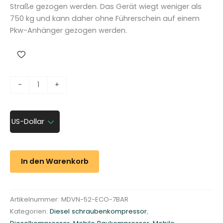
Straße gezogen werden. Das Gerät wiegt weniger als
750 kg und kann daher ohne Führerschein auf einem
Pkw-Anhänger gezogen werden.
D
-
+
i
e
s
US-Dollar
e
l
B
In den Warenkorb
a
u
k
Artikelnummer:
MDVN-52-ECO-7BAR
o
Kategorien:
Diesel schraubenkompressor
,
m