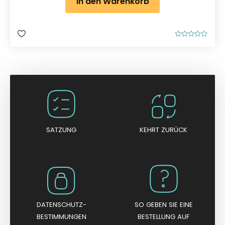
In den Warenkorb
B
e
w
e
r
t
e
t
m
i
t
0
v
o
n
SATZUNG
KEHRT ZURÜCK
5
DATENSCHUTZ-
SO GEBEN SIE EINE
BESTIMMUNGEN
BESTELLUNG AUF