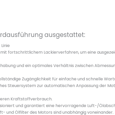
M
D
V
N
8
ardausführung ausgestattet:
3
Linie
E
 mit fortschrittlichem Lackierverfahren, um eine ausgezei
c
o
habung und ein optimales Verhältnis zwischen Abmessu
5
M
ollständige Zugänglichkeit für einfache und schnelle War
e
hes Steuersystem zur automatischen Anpassung der Motord
n
g
ngeren Kraftstoffverbrauch.
e
nsioniert und garantiert eine hervorragende Luft-/Ölabsc
uft- und Ölfilter des Motors sind unabhängig voneinander.