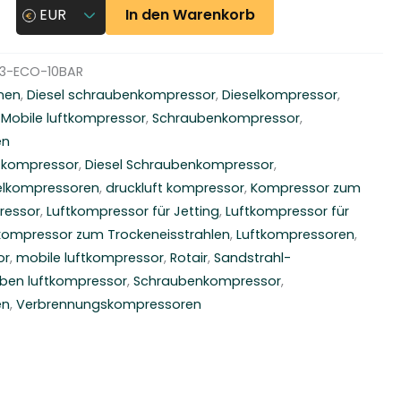
In den Warenkorb
EUR
3-ECO-10BAR
nen
,
Diesel schraubenkompressor
,
Dieselkompressor
,
,
Mobile luftkompressor
,
Schraubenkompressor
,
en
ftkompressor
,
Diesel Schraubenkompressor
,
elkompressoren
,
druckluft kompressor
,
Kompressor zum
ressor
,
Luftkompressor für Jetting
,
Luftkompressor für
kompressor zum Trockeneisstrahlen
,
Luftkompressoren
,
or
,
mobile luftkompressor
,
Rotair
,
Sandstrahl-
ben luftkompressor
,
Schraubenkompressor
,
en
,
Verbrennungskompressoren