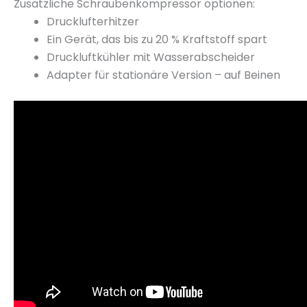
Zusätzliche Schraubenkompressor optionen:
Drucklufterhitzer
Ein Gerät, das bis zu 20 % Kraftstoff spart
Druckluftkühler mit Wasserabscheider
Adapter für stationäre Version – auf Beinen