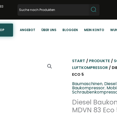
83
HOP
ANGEBOT
ÜBER UNS
BLOGGEN
MEIN KONTO
WUN
START
/
PRODUKTE
/
S
LUFTKOMPRESSOR
/ DI
ECO 5
Baumaschinen
,
Diese
Baukompressor
,
Mobi
Schraubenkompress
Diesel Baukom
MDVN 83 Eco 