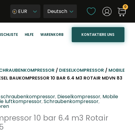
S
EUR
p
W
r
y
a
b
KONTAKTIERE UNS
SCHLISTE
HILFE
WARENKORB
c
i
h
e
e
r
a
z
u
j
CHRAUBENKOMPRESSOR
/
DIESELKOMPRESSOR
/
MOBILE
s
ę
ESEL BAUKOMPRESSOR 10 BAR 6.4 M3 ROTAIR MDVN 83
w
z
ä
y
l schraubenkompressor
,
Dieselkompressor
,
Mobile
h
k
le luftkompressor
,
Schraubenkompressor
,
oren
l
s
e
pressor 10 bar 6.4 m3 Rotair
t
n
r
5
o