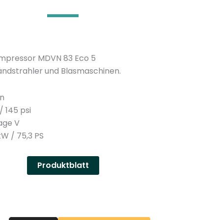
n
y
mpressor MDVN 83 Eco 5
 Sandstrahler und Blasmaschinen.
in
/ 145 psi
age V
kW / 75,3 PS
Produktblatt