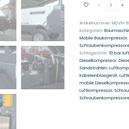
D
-
+
i
e
Artikelnummer:
MDVN-8
s
Kategorien:
Baumaschi
e
Mobile Baukompressor
l
Schraubenkompressor
B
Schlagwörter:
10 bar lu
a
Dieselkompressor
,
Dies
u
Sandstrahlen
,
Luftkomp
k
Kabeleinblasgerät
,
Luft
o
mobile Dieselkompress
m
Luftkompressor
,
Schrau
p
Schraubenkompressor
r
e
s
s