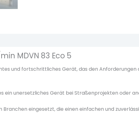
o
r
1
0
b
ionen (0)
a
r
l/min MDVN 83 Eco 5
6
.
ientes und fortschrittliches Gerät, das den Anforderunge
4
m
3
 es ein unersetzliches Gerät bei Straßenprojekten oder 
R
o
 Branchen eingesetzt, die einen einfachen und zuverläss
t
a
i
r