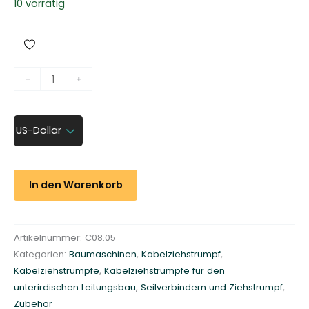
10 vorrätig
Z
-
+
i
e
h
US-Dollar
s
t
r
In den Warenkorb
ü
m
p
Artikelnummer:
C08.05
f
Kategorien:
Baumaschinen
,
Kabelziehstrumpf
,
e
Kabelziehstrümpfe
,
Kabelziehstrümpfe für den
f
unterirdischen Leitungsbau
,
Seilverbindern und Ziehstrumpf
,
ü
Zubehör
r