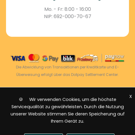
Mo. - Fr: 8:00 - 16:00
NIP: 692-000-70-67
Die Abwicklung von Transaktionen per Kreditkarte und E-
Überweisung erfolgt über das Dotpay Settlement Center.
X
2026 © Power Energy -
Alle Rechte vorbehalten
|
🍪 Wir verwenden Cookies, um die höchste
Sitemap
Servicequalität zu gewährleisten. Durch die Nutzung
unserer Website stimmen Sie deren Speicherung auf
Ihrem Gerät zu.