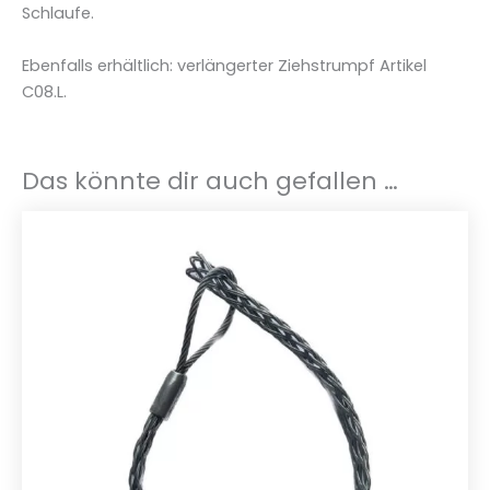
C
Schlaufe.
0
8
Ebenfalls erhältlich: verlängerter Ziehstrumpf Artikel
.
C08.L.
0
5
-
Das könnte dir auch gefallen …
3
0
-
4
0
m
m
M
e
n
g
e