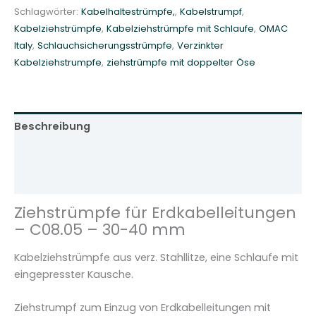
Schlagwörter:
Kabelhaltestrümpfe,
,
Kabelstrumpf
,
E
Kabelziehstrümpfe
,
Kabelziehstrümpfe mit Schlaufe
,
OMAC
r
Italy
,
Schlauchsicherungsstrümpfe
,
Verzinkter
d
Kabelziehstrumpfe
,
ziehstrümpfe mit doppelter Öse
k
a
b
e
Beschreibung
l
l
Zusätzliche Informationen
e
Rezensionen (0)
i
t
Ziehstrümpfe für Erdkabelleitungen
u
– C08.05 – 30-40 mm
n
g
Kabelziehstrümpfe aus verz. Stahllitze, eine Schlaufe mit
e
eingepresster Kausche.
n
-
Ziehstrumpf zum Einzug von Erdkabelleitungen mit