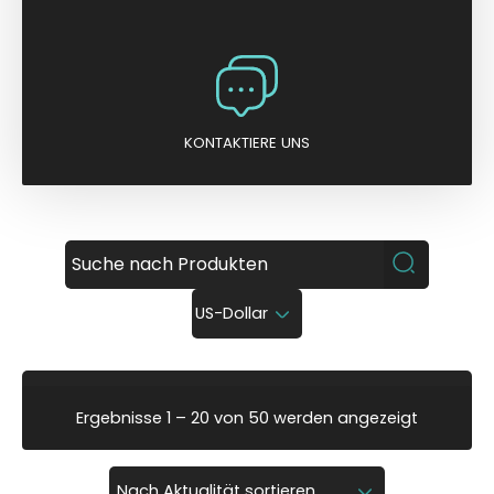
KONTAKTIERE UNS
US-Dollar
N
Ergebnisse 1 – 20 von 50 werden angezeigt
a
c
h
A