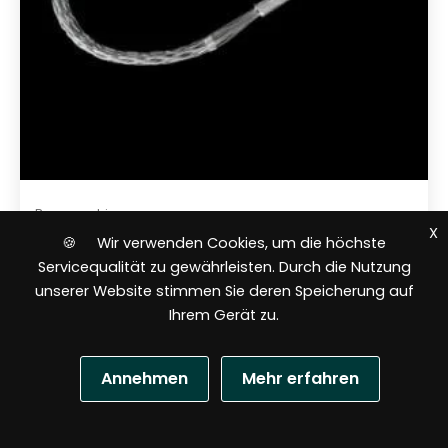
Baumaschinen
X
🍪 Wir verwenden Cookies, um die höchste
Kabelziehstrumpf mit Schlaufe Ø
Servicequalität zu gewährleisten. Durch die Nutzung
88-101 mm / C081.09 – 6 Ton
unserer Website stimmen Sie deren Speicherung auf
Ihrem Gerät zu.
Annehmen
Mehr erfahren
N