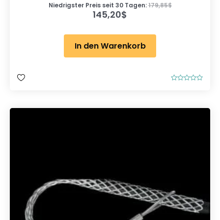
Niedrigster Preis seit 30 Tagen:
179,85
$
145,20
$
In den Warenkorb
B
e
w
e
r
t
e
t
m
i
t
0
v
o
n
5