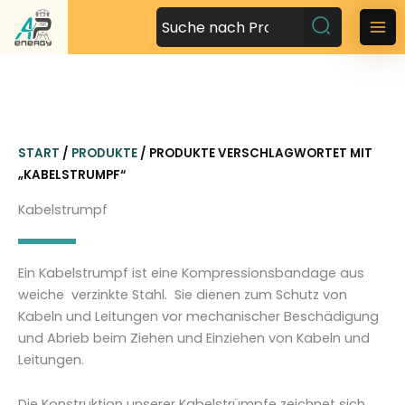
Z
u
M
m
a
I
n
i
h
n
a
START
/
PRODUKTE
/ PRODUKTE VERSCHLAGWORTET MIT
l
M
„KABELSTRUMPF“
t
s
e
Kabelstrumpf
p
n
r
i
u
Ein Kabelstrumpf ist eine Kompressionsbandage aus
n
weiche verzinkte Stahl. Sie dienen zum Schutz von
g
Kabeln und Leitungen vor mechanischer Beschädigung
e
und Abrieb beim Ziehen und Einziehen von Kabeln und
n
Leitungen.
Die Konstruktion unserer Kabelstrümpfe zeichnet sich