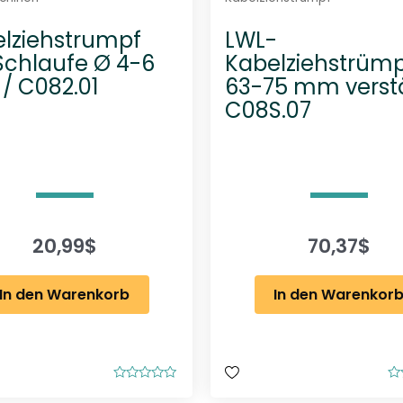
lziehstrumpf
LWL-
Schlaufe Ø 4-6
Kabelziehstrüm
 C082.01
63-75 mm verst
C08S.07
20,99
$
70,37
$
In den Warenkorb
In den Warenkor
B
B
e
e