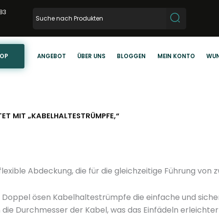
83
HOP
ANGEBOT
ÜBER UNS
BLOGGEN
MEIN KONTO
WUN
T MIT „KABELHALTESTRÜMPFE,“
exible Abdeckung, die für die gleichzeitige Führung von z
 Doppel ösen Kabelhaltestrümpfe die einfache und sicher
 die Durchmesser der Kabel, was das Einfädeln erleichter