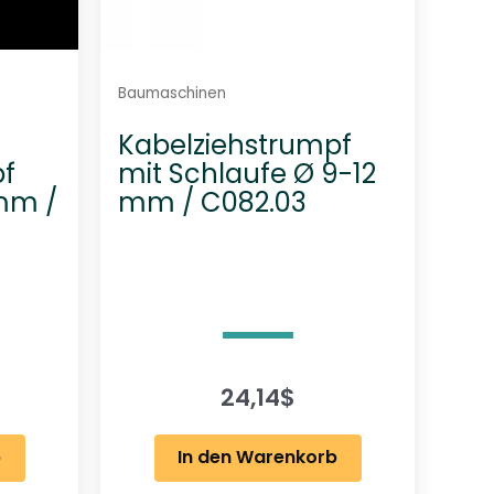
Baumaschinen
Kabelziehstrumpf
pf
mit Schlaufe Ø 9-12
 mm /
mm / C082.03
24,14
$
b
In den Warenkorb