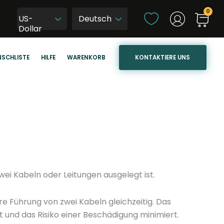
S
US-
p
W
Dollar
r
y
a
b
KONTAKTIERE UNS
SCHLISTE
HILFE
WARENKORB
c
i
h
e
e
r
a
z
u
j
s
ę
w
z
ä
y
h
k
wei Kabeln oder Leitungen ausgelegt ist.
l
s
e
t
e Führung von zwei Kabeln gleichzeitig. Das
n
r
t und das Risiko einer Beschädigung minimiert.
o