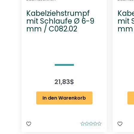
Kabelziehstrumpf
Kabe
mit Schlaufe Ø 6-9
mit 
mm / C082.02
mm /
21,83
$
In den Warenkorb
B
e