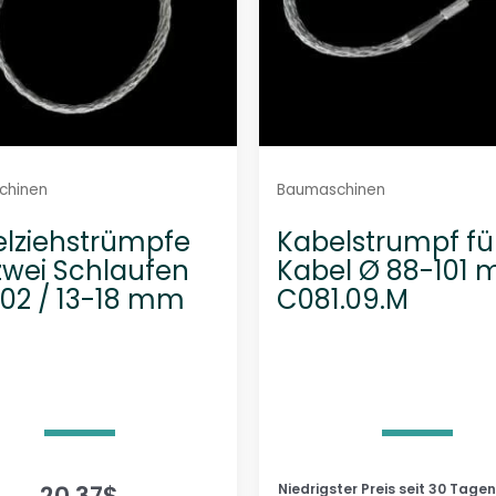
i
e
r
t
chinen
Baumaschinen
lziehstrümpfe
Kabelstrumpf fü
zwei Schlaufen
Kabel Ø 88-101 
.02 / 13-18 mm
C081.09.M
20,37
$
Niedrigster Preis seit 30 Tagen