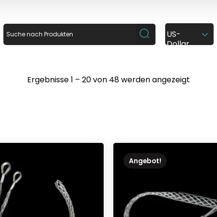
US-
Dollar
N
Ergebnisse 1 – 20 von 48 werden angezeigt
a
c
h
A
k
t
u
a
l
i
Angebot!
t
ä
t
s
o
r
t