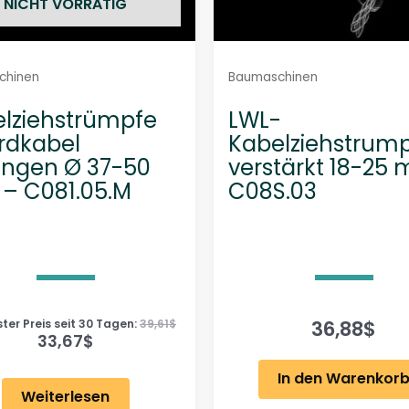
NICHT VORRÄTIG
chinen
Baumaschinen
lziehstrümpfe
LWL-
Erdkabel
Kabelziehstrum
ungen Ø 37-50
verstärkt 18-25
– C081.05.M
C08S.03
36,88
$
ster Preis seit 30 Tagen:
39,61
$
33,67
$
In den Warenkor
Weiterlesen