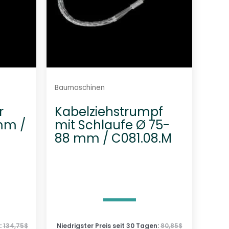
Baumaschinen
r
Kabelziehstrumpf
mm /
mit Schlaufe Ø 75-
88 mm / C081.08.M
:
134,75
$
Niedrigster Preis seit 30 Tagen:
80,85
$