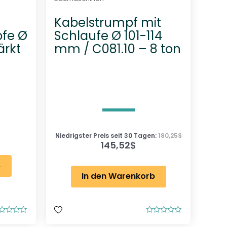
Kabelstrumpf mit
pfe Ø
Schlaufe Ø 101-114
ärkt
mm / C081.10 – 8 ton
Niedrigster Preis seit 30 Tagen:
180,25
$
145,52
$
b
In den Warenkorb
B
e