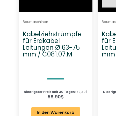
Baumaschinen
Baumas
Kabelziehstrümpfe
Kabe
für Erdkabel
für 
Leitungen Ø 63-75
Leit
mm / C081.07.M
mm 
Niedrigster Preis seit 30 Tagen:
69,30
$
Niedrig
58,90
$
In den Warenkorb