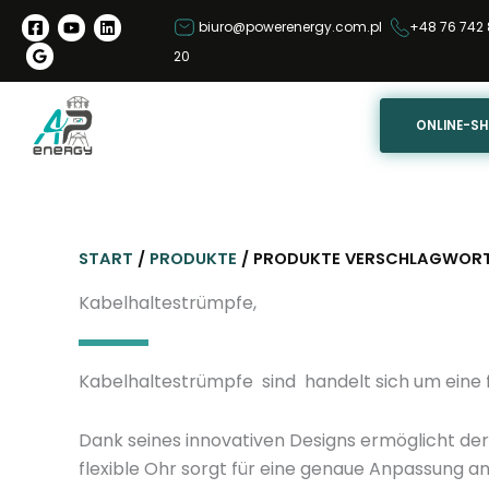
Z
biuro@powerenergy.com.pl
+48 76 742 
u
20
m
I
n
ONLINE-S
h
a
l
t
START
/
PRODUKTE
/ PRODUKTE VERSCHLAGWORTE
s
p
Kabelhaltestrümpfe,
r
i
Kabelhaltestrümpfe sind handelt sich um eine fl
n
g
e
Dank seines innovativen Designs ermöglicht der
n
flexible Ohr sorgt für eine genaue Anpassung an