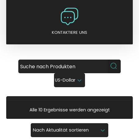
KONTAKTIERE UNS
US-Dollar
N
Alle 10 Ergebnisse werden angezeigt
a
c
h
A
k
t