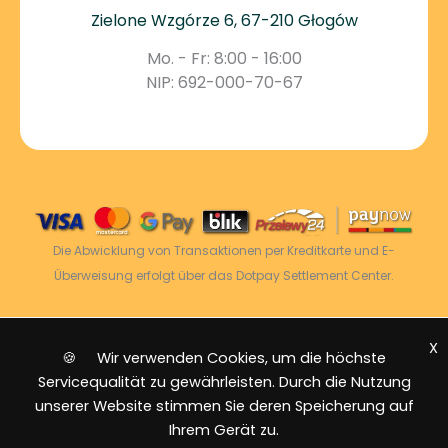
Zielone Wzgórze 6, 67-210 Głogów
Mo. - Fr: 8:00 - 16:00
NIP: 692-000-70-67
Die Abwicklung von Transaktionen per Kreditkarte und E-
Überweisung erfolgt über das Dotpay Settlement Center.
X
2026 © Power Energy -
Alle Rechte vorbehalten
|
🍪 Wir verwenden Cookies, um die höchste
Sitemap
Servicequalität zu gewährleisten. Durch die Nutzung
unserer Website stimmen Sie deren Speicherung auf
Ihrem Gerät zu.