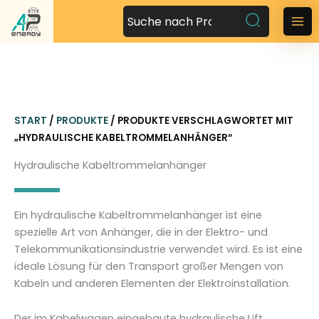
Z
u
M
m
a
I
n
i
h
n
a
START
/
PRODUKTE
/ PRODUKTE VERSCHLAGWORTET MIT
l
M
„HYDRAULISCHE KABELTROMMELANHÄNGER“
t
s
e
Hydraulische Kabeltrommelanhänger
p
n
r
i
u
Ein hydraulische Kabeltrommelanhänger ist eine
n
spezielle Art von Anhänger, die in der Elektro- und
g
Telekommunikationsindustrie verwendet wird. Es ist eine
e
ideale Lösung für den Transport großer Mengen von
n
Kabeln und anderen Elementen der Elektroinstallation.
Der im Kabelwagen eingebaute hydraulische Lift