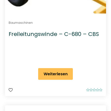
Baumaschinen
Freileitungswinde – C-680 – CBS
Weiterlesen
B
e
w
e
r
t