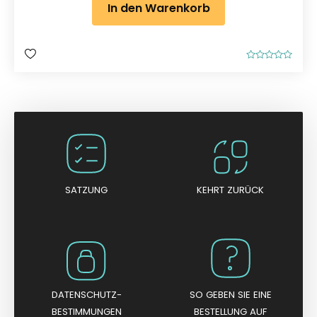
In den Warenkorb
B
e
w
e
r
t
e
t
m
i
t
0
v
o
n
SATZUNG
KEHRT ZURÜCK
5
DATENSCHUTZ-
SO GEBEN SIE EINE
BESTIMMUNGEN
BESTELLUNG AUF