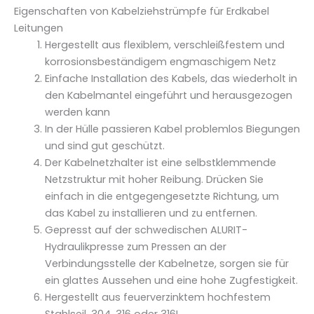
C
Eigenschaften von Kabelziehstrümpfe für Erdkabel
0
Leitungen
8
Hergestellt aus flexiblem, verschleißfestem und
2
korrosionsbeständigem engmaschigem Netz
.
Einfache Installation des Kabels, das wiederholt in
0
den Kabelmantel eingeführt und herausgezogen
3
werden kann
M
In der Hülle passieren Kabel problemlos Biegungen
e
und sind gut geschützt.
n
Der Kabelnetzhalter ist eine selbstklemmende
g
Netzstruktur mit hoher Reibung. Drücken Sie
e
einfach in die entgegengesetzte Richtung, um
das Kabel zu installieren und zu entfernen.
Gepresst auf der schwedischen ALURIT-
Hydraulikpresse zum Pressen an der
Verbindungsstelle der Kabelnetze, sorgen sie für
ein glattes Aussehen und eine hohe Zugfestigkeit.
Hergestellt aus feuerverzinktem hochfestem
Stahlseil, 304, 316 oder 316L.