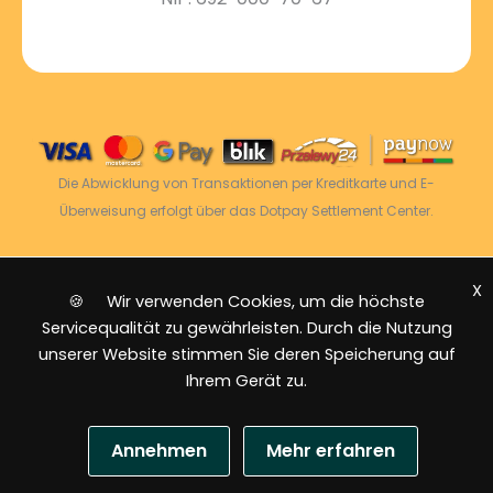
Die Abwicklung von Transaktionen per Kreditkarte und E-
Überweisung erfolgt über das Dotpay Settlement Center.
X
2026 © Power Energy -
Alle Rechte vorbehalten
|
🍪 Wir verwenden Cookies, um die höchste
Sitemap
Servicequalität zu gewährleisten. Durch die Nutzung
unserer Website stimmen Sie deren Speicherung auf
Ihrem Gerät zu.
Annehmen
Mehr erfahren
US-Dollar