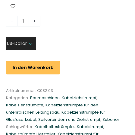
K
-
+
a
b
e
US-Dollar
l
z
i
In den Warenkorb
e
h
s
Artikelnummer:
C082.03
t
Kategorien:
Baumaschinen
,
Kabelziehstrumpf
,
r
Kabelziehstrümpfe
,
Kabelziehstrümpfe für den
u
unterirdischen Leitungsbau
,
Kabelziehstrümpfe für
m
Glasfaserkabel
,
Seilverbindern und Ziehstrumpf
,
Zubehör
p
Schlagwörter:
Kabelhaltestrümpfe,
,
Kabelstrumpf
,
f
Kabelstrümpfe Hersteller
,
Kabelziehstrumpf für
m