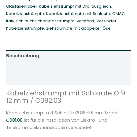
Glasfaserkabel
,
Kabelziehstrumpf mit Drallausgleich
,
i
Kabelziehstrümpfe
,
Kabelziehstrümpfe mit Schlaufe
,
OMAC
t
Italy
,
Schlauchsicherungsstrümpfe
,
verstärkt
,
Verzinkter
S
Kabelziehstrumpfe
,
ziehstrümpfe mit doppelter Öse
c
h
l
a
Beschreibung
u
f
Zusätzliche Informationen
e
Rezensionen (0)
Ø
9
Kabelziehstrumpf mit Schlaufe Ø 9-
-
12 mm / C082.03
1
2
Kabelziehstrumpf mit Schlaufe Ø 88-101 mm Model
m
C081.08
ist für die Installation von Elektro- und
m
Telekommunikationskabeln verwendet.
/