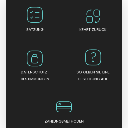
e
t
m
i
t
0
v
o
n
SATZUNG
KEHRT ZURÜCK
5
DATENSCHUTZ-
SO GEBEN SIE EINE
BESTIMMUNGEN
BESTELLUNG AUF
ZAHLUNGSMETHODEN