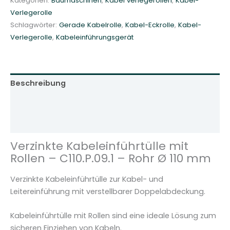
Kategorien:
Baumaschinen
,
Kabel verlegerollen
,
Kabel-
r
Verlegerolle
t
Schlagwörter:
Gerade Kabelrolle
,
Kabel-Eckrolle
,
Kabel-
ü
Verlegerolle
,
Kabeleinführungsgerät
l
l
e
m
Beschreibung
i
t
Zusätzliche Informationen
S
Rezensionen (0)
c
h
Verzinkte Kabeleinführtülle mit
u
Rollen – C110.P.09.1 – Rohr Ø 110 mm
t
z
Verzinkte Kabeleinführtülle zur Kabel- und
r
Leitereinführung mit verstellbarer Doppelabdeckung.
o
l
Kabeleinführtülle mit Rollen sind eine ideale Lösung zum
l
sicheren Einziehen von Kabeln.