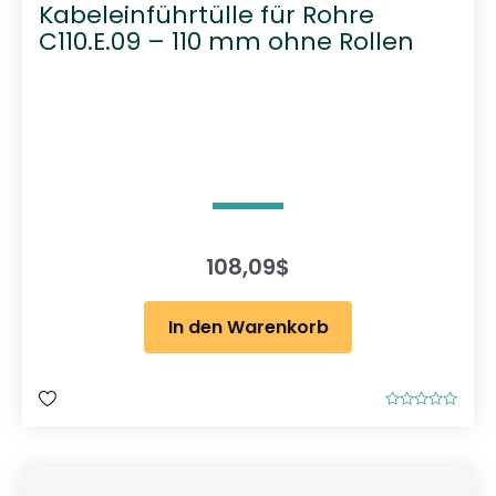
Kabeleinführtülle für Rohre
C110.E.09 – 110 mm ohne Rollen
108,09
$
In den Warenkorb
B
e
w
e
r
t