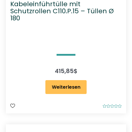
Kabeleinführtülle mit
Schutzrollen C110.P.15 – Tüllen Ø
180
415,85
$
Weiterlesen
B
e
w
e
r
t