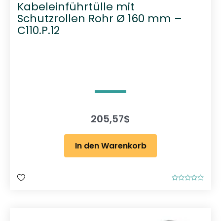
Kabeleinführtülle mit
Schutzrollen Rohr Ø 160 mm –
C110.P.12
205,57
$
In den Warenkorb
B
e
w
e
r
t