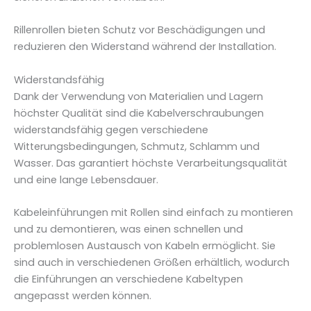
e
n
Rillenrollen bieten Schutz vor Beschädigungen und
f
reduzieren den Widerstand während der Installation.
ü
r
Widerstandsfähig
R
Dank der Verwendung von Materialien und Lagern
o
höchster Qualität sind die Kabelverschraubungen
h
widerstandsfähig gegen verschiedene
r
Witterungsbedingungen, Schmutz, Schlamm und
Ø
Wasser. Das garantiert höchste Verarbeitungsqualität
1
und eine lange Lebensdauer.
1
0
Kabeleinführungen mit Rollen sind einfach zu montieren
m
und zu demontieren, was einen schnellen und
m
problemlosen Austausch von Kabeln ermöglicht. Sie
–
sind auch in verschiedenen Größen erhältlich, wodurch
C
die Einführungen an verschiedene Kabeltypen
1
angepasst werden können.
1