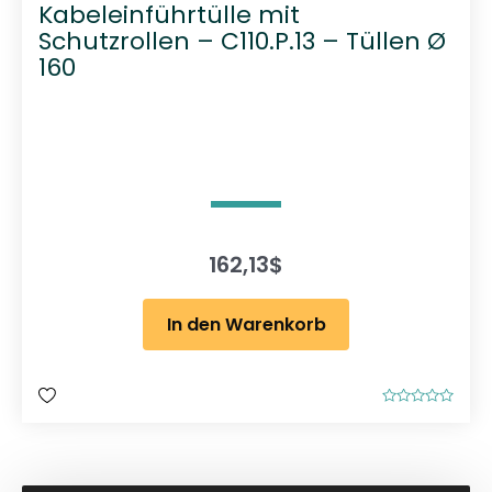
Kabeleinführtülle mit
Schutzrollen – C110.P.13 – Tüllen Ø
160
162,13
$
In den Warenkorb
B
e
w
e
r
t