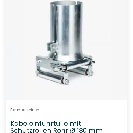
r
t
i
e
r
t
Baumaschinen
Kabeleinführtülle mit
Schutzrollen Rohr Ø 180 mm