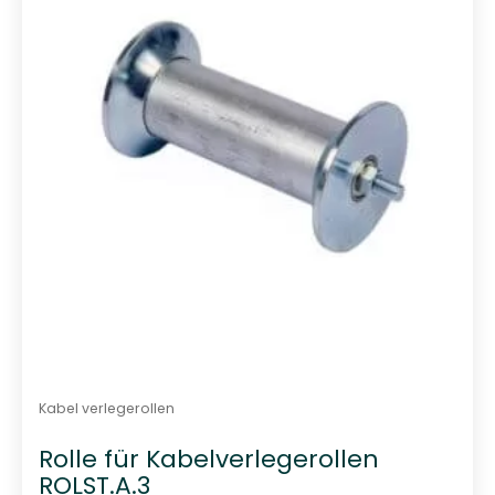
t
0
v
o
n
5
Kabel verlegerollen
Rolle für Kabelverlegerollen
ROLST.A.3