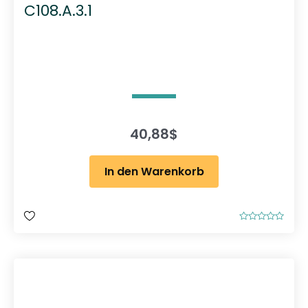
C108.A.3.1
40,88
$
In den Warenkorb
B
e
w
e
r
t
e
t
m
i