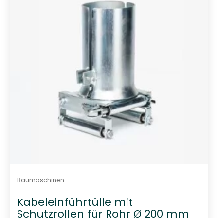
t
0
v
o
n
5
Baumaschinen
Kabeleinführtülle mit
Schutzrollen für Rohr Ø 200 mm