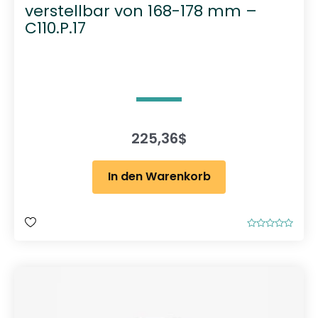
verstellbar von 168-178 mm –
C110.P.17
225,36
$
In den Warenkorb
B
e
w
e
r
t
e
t
m
i