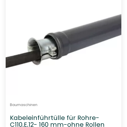
t
0
v
o
n
5
Baumaschinen
Kabeleinführtülle für Rohre-
C110.E.12- 160 mm-ohne Rollen