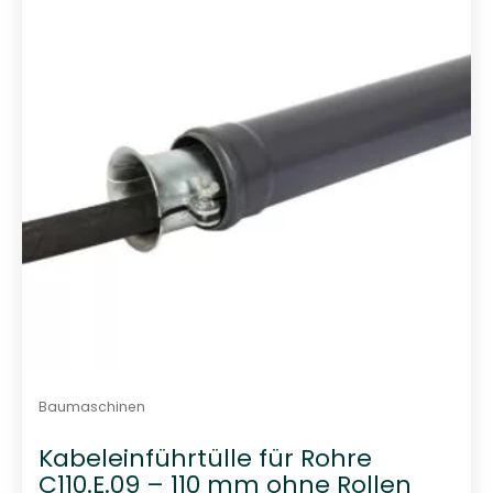
t
0
v
o
n
5
Baumaschinen
Kabeleinführtülle für Rohre
C110.E.09 – 110 mm ohne Rollen