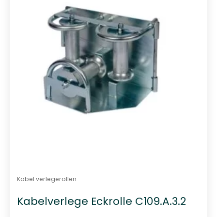
t
0
v
o
n
5
Kabel verlegerollen
Kabelverlege Eckrolle C109.A.3.2