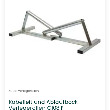
t
0
v
o
n
5
Kabel verlegerollen
Kabelleit und Ablaufbock
Verlegerollen C108.F