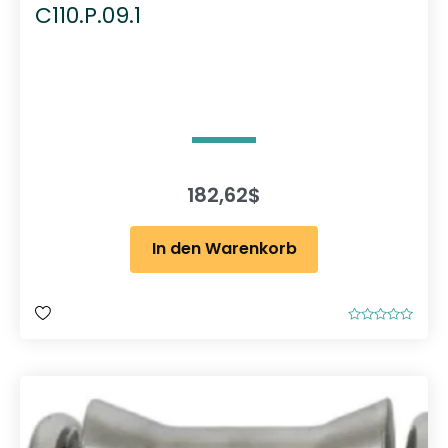
C110.P.09.1
182,62
$
In den Warenkorb
B
e
w
e
r
t
e
t
m
i