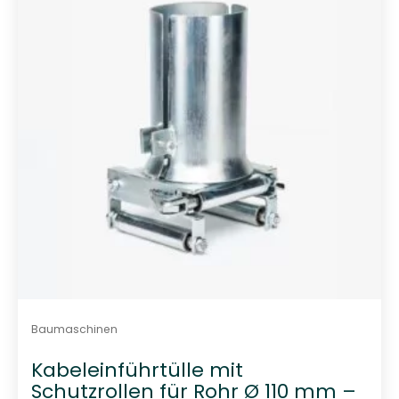
t
0
v
o
n
5
Baumaschinen
Kabeleinführtülle mit
Schutzrollen für Rohr Ø 110 mm –