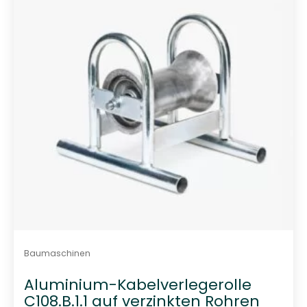
t
0
v
o
n
5
Baumaschinen
Aluminium-Kabelverlegerolle
C108.B.1.1 auf verzinkten Rohren