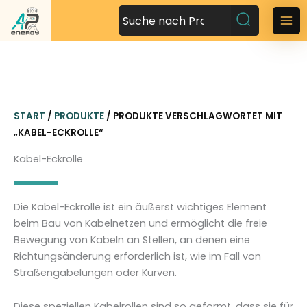
Z
u
M
m
a
I
n
i
h
n
a
START
/
PRODUKTE
/ PRODUKTE VERSCHLAGWORTET MIT
l
M
„KABEL-ECKROLLE“
t
s
e
Kabel-Eckrolle
p
n
r
i
u
Die Kabel-Eckrolle ist ein äußerst wichtiges Element
n
beim Bau von Kabelnetzen und ermöglicht die freie
g
Bewegung von Kabeln an Stellen, an denen eine
e
Richtungsänderung erforderlich ist, wie im Fall von
n
Straßengabelungen oder Kurven.
Diese speziellen Kabelrollen sind so geformt, dass sie für