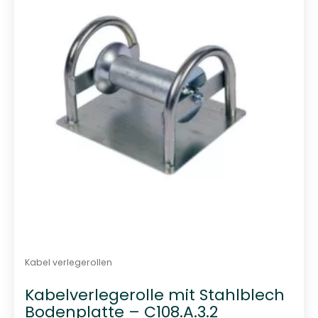
t
0
v
o
n
5
Kabel verlegerollen
Kabelverlegerolle mit Stahlblech
Bodenplatte – C108.A.3.2