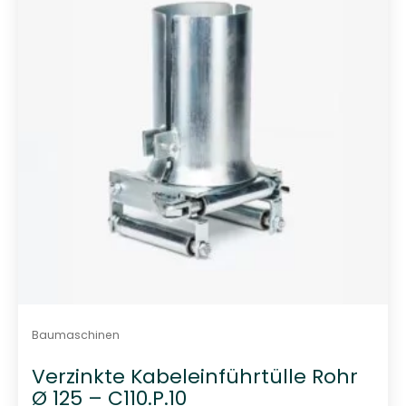
t
0
v
o
n
5
Baumaschinen
Verzinkte Kabeleinführtülle Rohr
Ø 125 – C110.P.10