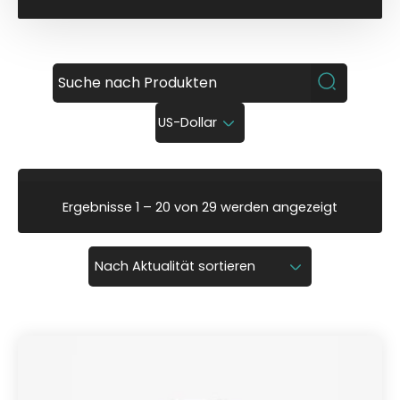
US-Dollar
N
Ergebnisse 1 – 20 von 29 werden angezeigt
a
c
h
A
k
t
u
a
l
i
t
ä
t
s
o