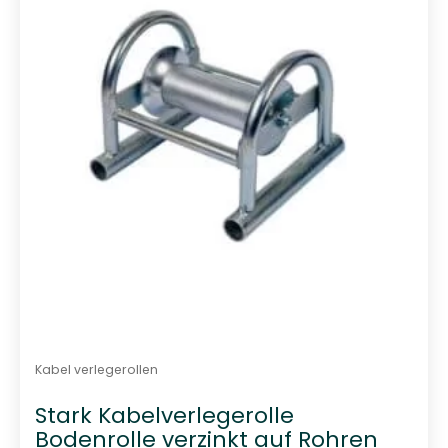
t
0
v
o
n
5
Kabel verlegerollen
Stark Kabelverlegerolle
Bodenrolle verzinkt auf Rohren