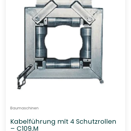
t
0
v
o
n
5
Baumaschinen
Kabelführung mit 4 Schutzrollen
– C109.M