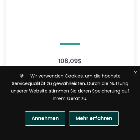
108,09
$
X
🍪 Wir verwenden Cookies, um die höchste
In den Warenkorb
Servicequalität zu gewährleisten. Durch die Nutzung
unserer Website stimmen Sie deren Speicherung auf
Ihrem Gerät zu.
B
e
w
e
Annehmen
Mehr erfahren
r
t
e
t
m
N
i