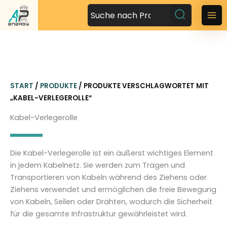
Z
u
M
m
a
I
n
i
h
n
a
START
/
PRODUKTE
/ PRODUKTE VERSCHLAGWORTET MIT
l
M
„KABEL-VERLEGEROLLE“
t
s
e
Kabel-Verlegerolle
p
n
r
i
u
Die Kabel-Verlegerolle ist ein äußerst wichtiges Element
n
in jedem Kabelnetz. Sie werden zum Tragen und
g
Transportieren von Kabeln während des Ziehens oder
e
Ziehens verwendet und ermöglichen die freie Bewegung
n
von Kabeln, Seilen oder Drähten, wodurch die Sicherheit
für die gesamte Infrastruktur gewährleistet wird.