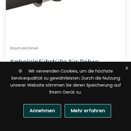
Baumaschinen
Kabeleinführtülle für Rohre
C110.E.09 – 110 mm ohne Rollen
X
🍪 Wir verwenden Cookies, um die höchste
Servicequalität zu gewährleisten. Durch die Nutzung
unserer Website stimmen Sie deren Speicherung auf
Ihrem Gerät zu.
Annehmen
Mehr erfahren
108,09
$
N