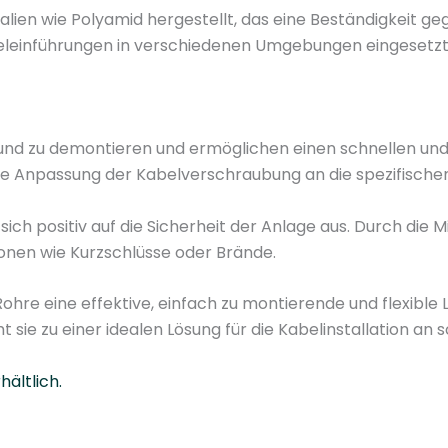
C
lien wie Polyamid hergestellt, das eine Beständigkeit 
1
leinführungen in verschiedenen Umgebungen eingesetzt 
1
0
.
E
 und zu demontieren und ermöglichen einen schnellen un
.
ible Anpassung der Kabelverschraubung an die spezifisch
1
2
ich positiv auf die Sicherheit der Anlage aus. Durch die 
-
ionen wie Kurzschlüsse oder Brände.
1
6
Rohre eine effektive, einfach zu montierende und flexible
0
 zu einer idealen Lösung für die Kabelinstallation an s
m
m
ältlich.
-
o