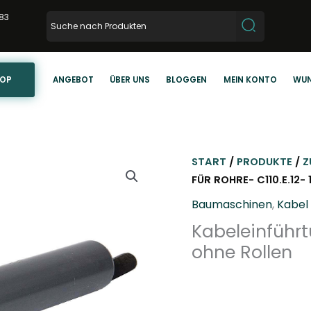
83
HOP
ANGEBOT
ÜBER UNS
BLOGGEN
MEIN KONTO
WUN
START
/
PRODUKTE
/
Z
FÜR ROHRE- C110.E.12
Baumaschinen
,
Kabel 
Kabeleinführt
ohne Rollen