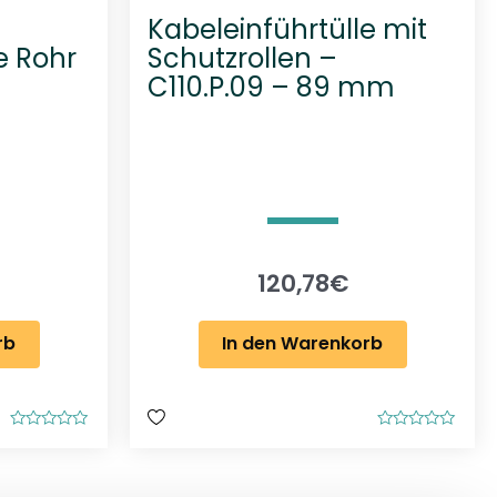
Kabeleinführtülle mit
e Rohr
Schutzrollen –
C110.P.09 – 89 mm
120,78
€
rb
In den Warenkorb
B
B
e
e
w
w
e
e