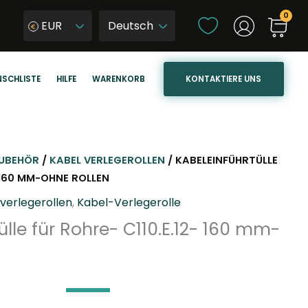
S
EUR
p
W
r
y
a
b
KONTAKTIERE UNS
SCHLISTE
HILFE
WARENKORB
c
i
h
e
e
r
a
z
u
j
UBEHÖR
/
KABEL VERLEGEROLLEN
/ KABELEINFÜHRTÜLLE
s
ę
- 160 MM-OHNE ROLLEN
w
z
verlegerollen
,
Kabel-Verlegerolle
ä
y
ülle für Rohre- C110.E.12- 160 mm-
h
k
l
s
e
t
n
r
o