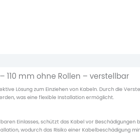
ü
h
r
t
ü
l
l
ionen (0)
e
f
2 – 110 mm ohne Rollen – verstellbar
ü
r
effektive Lösung zum Einziehen von Kabeln. Durch die Vers
R
en, was eine flexible Installation ermöglicht.
o
h
r
lbaren Einlasses, schützt das Kabel vor Beschädigungen b
e
allation, wodurch das Risiko einer Kabelbeschädigung min
-