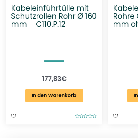
Kabeleinführtülle mit
Kabele
Schutzrollen Rohr Ø 160
Rohre C
mm – C110.P.12
mm oh
177,83
€
In den Warenkorb
I
B
e
w
e