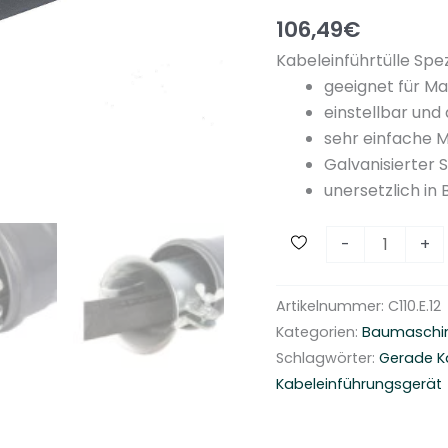
106,49
€
Kabeleinführtülle Spez
geeignet für M
einstellbar un
sehr einfache Mo
Galvanisierter
unersetzlich in
K
-
+
a
b
Artikelnummer:
C110.E.12
e
Kategorien:
Baumaschi
l
Schlagwörter:
Gerade Ka
e
Kabeleinführungsgerät
i
n
f