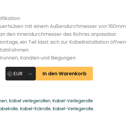
n
y
ifikation:
auerhülsen mit einem Außendurchmesser von 160mm
d an den Innendurchmesser des Rohres anpassbar
ntage, ein Teil lässt sich zur Kabelinstallation öffnen
 Stahlrahmen
 Brunnen, Kanälen und Biegungen
In den Warenkorb
EUR
nen
,
Kabel verlegerollen
,
Kabel-Verlegerolle
belrolle
,
Kabel-Eckrolle
,
Kabel-Verlegerolle
,