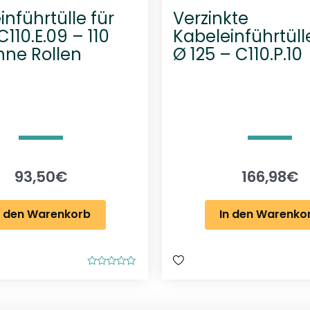
inführtülle für
Verzinkte
110.E.09 – 110
Kabeleinführtüll
ne Rollen
Ø 125 – C110.P.10
93,50
€
166,98
€
n den Warenkorb
In den Warenko
B
e
w
e