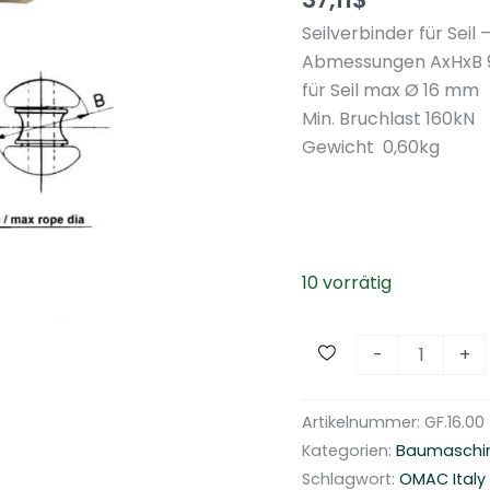
Seilverbinder für Seil 
Abmessungen AxHxB 
für Seil max Ø 16 mm
Min. Bruchlast 160kN
Gewicht 0,60kg
10 vorrätig
S
-
+
e
i
Artikelnummer:
GF.16.00
l
Kategorien:
Baumaschi
v
Schlagwort:
OMAC Italy
e