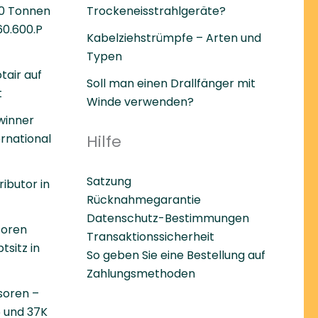
60 Tonnen
Trockeneisstrahlgeräte?
0.600.P
Kabelziehstrümpfe – Arten und
Typen
air auf
Soll man einen Drallfänger mit
t
Winde verwenden?
winner
ernational
Hilfe
Satzung
ibutor in
Rücknahmegarantie
Datenschutz-Bestimmungen
soren
Transaktionssicherheit
tsitz in
So geben Sie eine Bestellung auf
Zahlungsmethoden
soren –
 und 37K