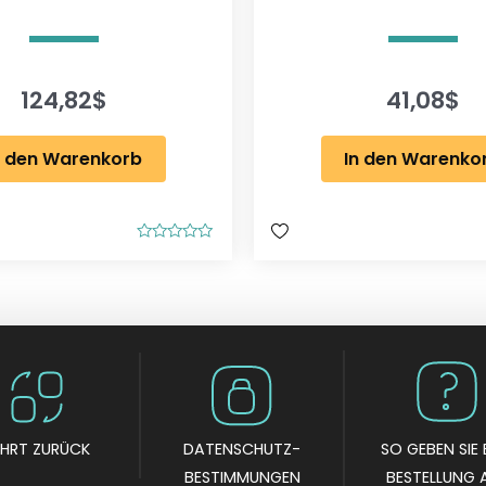
124,82
$
41,08
$
n den Warenkorb
In den Warenko
B
e
w
e
r
t
e
t
m
i
t
0
v
o
EHRT ZURÜCK
DATENSCHUTZ-
SO GEBEN SIE 
n
5
BESTIMMUNGEN
BESTELLUNG 