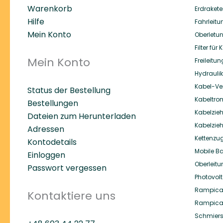
Warenkorb
Erdraket
Hilfe
Fahrleit
Mein Konto
Oberlet
Filter fü
Mein Konto
Freileit
Hydrauli
Kabel-Ver
Status der Bestellung
Kabeltr
Bestellungen
Kabelzie
Dateien zum Herunterladen
Kabelzie
Adressen
Kettenzu
Kontodetails
Mobile B
Einloggen
Oberleitu
Passwort vergessen
Photovolt
Rampica
Kontaktiere uns
Rampicar
Schmiers