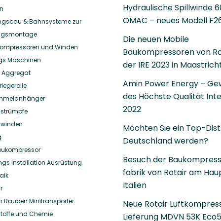
Hydraulische Spillwinde 
en
OMAC – neues Modell F26
ungsbau & Bahnsysteme zur
ungsmontage
Die neuen Mobile
r Kompressoren und Winden
Baukompressoren von Rot
ungs Maschinen
der IRE 2023 in Maastrich
k Aggregat
Amin Power Energy – Ge
legerolle
des Höchste Qualität Int
ommelanhänger
2022
hstrümpfe
hwinden
Möchten Sie ein Top-Distr
g
Deutschland werden?
aukompressor
Besuch der Baukompres
ngs Installation Ausrüstung
fabrik von Rotair am Haup
aik
Italien
r
 Raupen Minitransporter
Neue Rotair Luftkompres
toffe und Chemie
Lieferung MDVN 53K Eco5