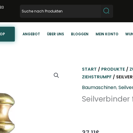
83
HOP
ANGEBOT
ÜBER UNS
BLOGGEN
MEIN KONTO
WUN
START
/
PRODUKTE
/
Z
ZIEHSTRUMPF
/ SEILVER
Baumaschinen
,
Seilv
Seilverbinder 
37,11
$