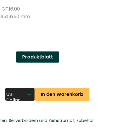
n
– GF.16.00
y
96x19x50 mm
Produktblatt
In den Warenkorb
US-
Dollar
nen
,
Seilverbindern und Ziehstrumpf
,
Zubehör