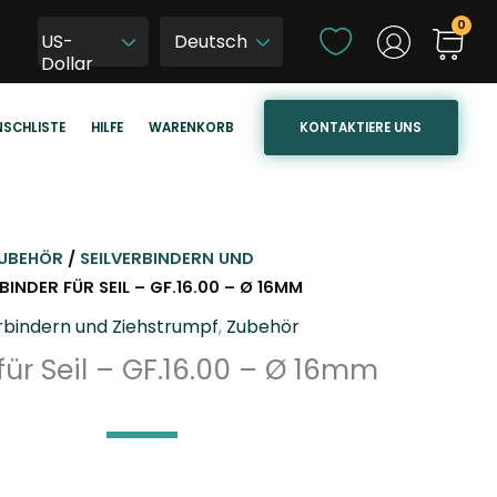
S
US-
p
W
Dollar
r
y
a
b
KONTAKTIERE UNS
SCHLISTE
HILFE
WARENKORB
c
i
h
e
e
r
a
z
u
j
UBEHÖR
/
SEILVERBINDERN UND
s
ę
BINDER FÜR SEIL – GF.16.00 – Ø 16MM
w
z
erbindern und Ziehstrumpf
,
Zubehör
ä
y
für Seil – GF.16.00 – Ø 16mm
h
k
l
s
e
t
n
r
o