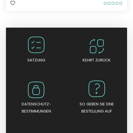
B
e
w
e
r
t
e
t
m
i
t
0
v
o
n
SATZUNG
KEHRT ZURÜCK
5
DATENSCHUTZ-
SO GEBEN SIE EINE
BESTIMMUNGEN
BESTELLUNG AUF