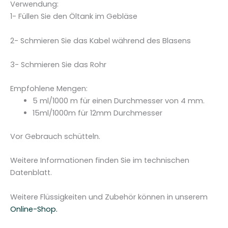
l
Verwendung:
e
1- Füllen Sie den Öltank im Gebläse
i
t
2- Schmieren Sie das Kabel während des Blasens
e
r
3- Schmieren Sie das Rohr
n
S
Empfohlene Mengen:
-
5 ml/1000 m für einen Durchmesser von 4 mm.
1
15ml/1000m für 12mm Durchmesser
0
0
Vor Gebrauch schütteln.
-
0
Weitere Informationen finden Sie im technischen
,
Datenblatt.
5
k
Weitere Flüssigkeiten und Zubehör können in unserem
g
Online-Shop.
M