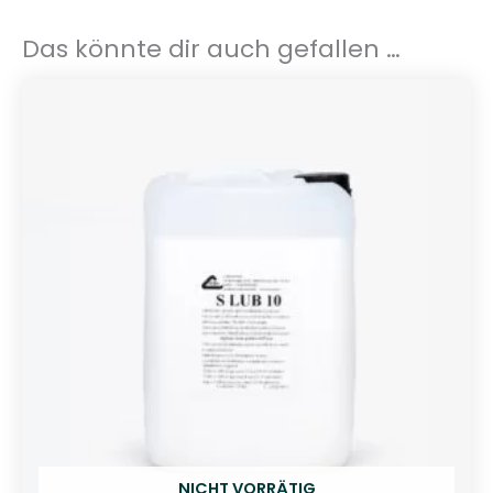
e
n
Das könnte dir auch gefallen …
g
e
NICHT VORRÄTIG