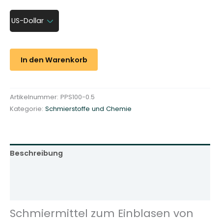
h
m
US-Dollar
i
e
r
In den Warenkorb
m
i
t
Artikelnummer:
PPS100-0.5
t
Kategorie:
Schmierstoffe und Chemie
e
l
z
u
Beschreibung
m
E
Zusätzliche Informationen
i
Rezensionen (0)
n
b
Schmiermittel zum Einblasen von
l