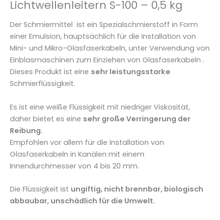
Lichtwellenleitern S-100 – 0,5 kg
a
s
Der Schmiermittel ist ein Spezialschmierstoff in Form
e
einer Emulsion, hauptsächlich für die Installation von
n
Mini- und Mikro-Glasfaserkabeln, unter Verwendung von
v
Einblasmaschinen zum Einziehen von Glasfaserkabeln .
o
Dieses Produkt ist eine
sehr leistungsstarke
n
Schmierflüssigkeit.
L
i
Es ist eine weiße Flüssigkeit mit niedriger Viskosität,
c
daher bietet es eine
sehr große Verringerung der
h
Reibung.
t
Empfohlen vor allem für die Installation von
w
Glasfaserkabeln in Kanälen mit einem
e
Innendurchmesser von 4 bis 20 mm.
l
l
Die Flüssigkeit ist
ungiftig, nicht brennbar, biologisch
e
abbaubar, unschädlich für die Umwelt.
n