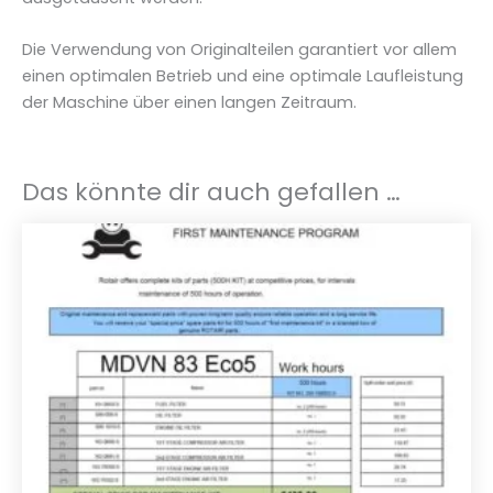
1
6
Die Verwendung von Originalteilen garantiert vor allem
2
einen optimalen Betrieb und eine optimale Laufleistung
-
der Maschine über einen langen Zeitraum.
5
8
3
Das könnte dir auch gefallen …
-
S
M
e
n
g
e