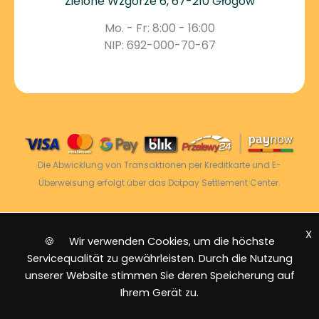
Zielone Wzgórze 6, 67-210 Głogów
Mo. - Fr: 8:00 - 16:00
NIP: 692-000-70-67
Die Abwicklung von Transaktionen per Kreditkarte und E-
Überweisung erfolgt über das Dotpay Settlement Center.
X
2026 © Power Energy -
Alle Rechte vorbehalten
|
🍪 Wir verwenden Cookies, um die höchste
Sitemap
Servicequalität zu gewährleisten. Durch die Nutzung
unserer Website stimmen Sie deren Speicherung auf
Ihrem Gerät zu.