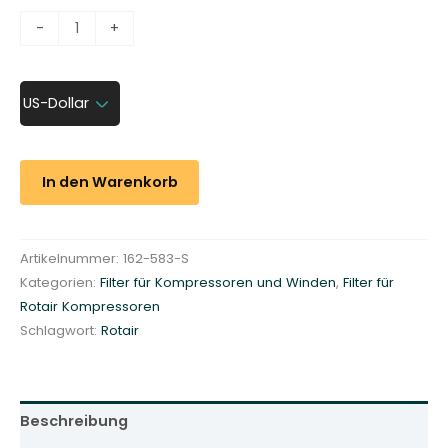
K
-
+
o
m
p
US-Dollar
r
e
s
In den Warenkorb
s
o
r
Artikelnummer:
162-583-S
-
Kategorien:
Filter für Kompressoren und Winden
,
Filter für
L
Rotair Kompressoren
u
Schlagwort:
Rotair
f
t
f
i
Beschreibung
l