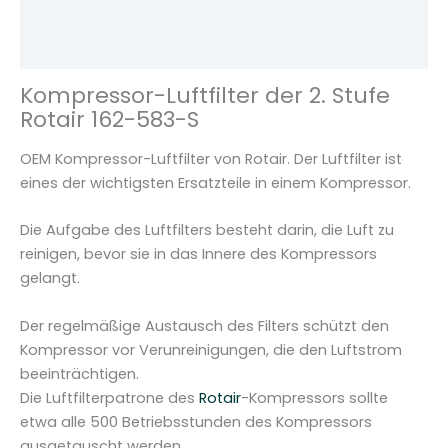
t
Zusätzliche Informationen
e
Rezensionen (0)
r
d
Kompressor-Luftfilter der 2. Stufe
e
Rotair 162-583-S
r
2
OEM Kompressor-Luftfilter von Rotair. Der Luftfilter ist
.
eines der wichtigsten Ersatzteile in einem Kompressor.
S
t
Die Aufgabe des Luftfilters besteht darin, die Luft zu
u
reinigen, bevor sie in das Innere des Kompressors
f
gelangt.
e
R
Der regelmäßige Austausch des Filters schützt den
o
Kompressor vor Verunreinigungen, die den Luftstrom
t
beeinträchtigen.
a
Die Luftfilterpatrone des
Rotair
-Kompressors sollte
i
etwa alle 500 Betriebsstunden des Kompressors
r
ausgetauscht werden.