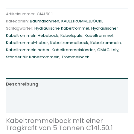
m
m
Artikelnummer:
C141.50.1
e
Kategorien:
Baumaschinen
,
KABELTROMMELBÖCKE
l
Schlagwörter:
Hydraulische Kabeltrommel
,
Hydraulischer
b
Kabeltrommeln Hebebock
,
Kabelspule
,
Kabeltrommel
,
o
Kabeltrommel-heber
,
Kabeltrommelbock
,
Kabeltrommeln
,
c
Kabeltrommeln heber
,
Kabeltrommelständer
,
OMAC Italy
,
k
Ständer für Kabeltrommeln
,
Trommelbock
m
i
t
e
Beschreibung
i
n
Zusätzliche Informationen
e
Rezensionen (0)
r
T
Kabeltrommelbock mit einer
r
Tragkraft von 5 Tonnen C141.50.1
a