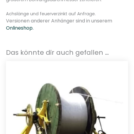
4
1
Achslänge und feuerverzinkt auf Anfrage.
.
Versionen anderer Anhänger sind in unserem
5
Onlineshop.
0
.
1
Das könnte dir auch gefallen …
M
e
n
g
e