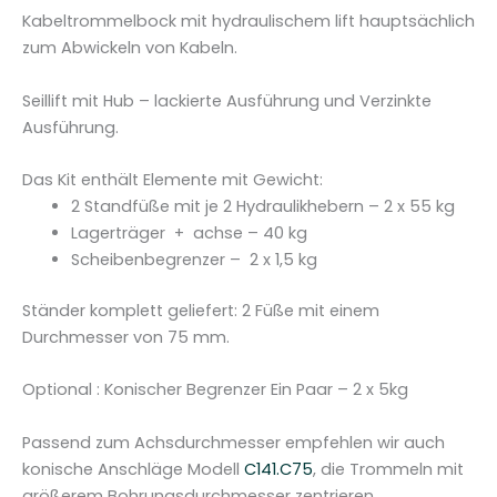
g
Kabeltrommelbock mit hydraulischem lift hauptsächlich
k
zum Abwickeln von Kabeln.
r
a
Seillift mit Hub – lackierte Ausführung und Verzinkte
f
Ausführung.
t
v
Das Kit enthält Elemente mit Gewicht:
o
2 Standfüße mit je 2 Hydraulikhebern – 2 x 55 kg
n
Lagerträger + achse – 40 kg
5
Scheibenbegrenzer – 2 x 1,5 kg
T
o
Ständer komplett geliefert: 2 Füße mit einem
n
Durchmesser von 75 mm.
n
e
Optional : Konischer Begrenzer Ein Paar – 2 x 5kg
n
-
Passend zum Achsdurchmesser empfehlen wir auch
C
konische Anschläge Modell
C141.C75
, die Trommeln mit
1
größerem Bohrungsdurchmesser zentrieren.