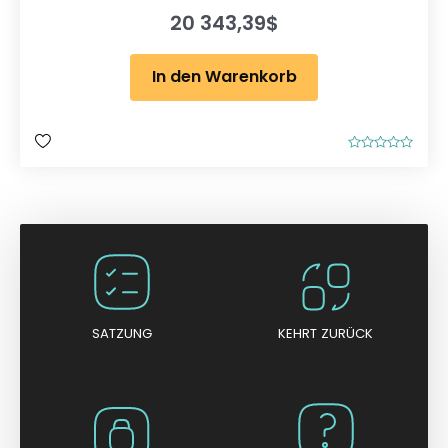
20 343,39
$
In den Warenkorb
B
e
w
e
r
t
e
t
m
i
t
0
v
o
n
SATZUNG
KEHRT ZURÜCK
5