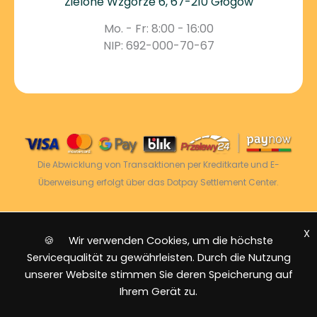
Zielone Wzgórze 6, 67-210 Głogów
Mo. - Fr: 8:00 - 16:00
NIP: 692-000-70-67
Die Abwicklung von Transaktionen per Kreditkarte und E-
Überweisung erfolgt über das Dotpay Settlement Center.
X
2026 © Power Energy -
Alle Rechte vorbehalten
|
🍪 Wir verwenden Cookies, um die höchste
Sitemap
Servicequalität zu gewährleisten. Durch die Nutzung
unserer Website stimmen Sie deren Speicherung auf
Ihrem Gerät zu.