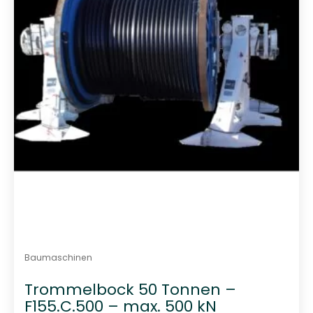
t
0
v
o
n
5
Baumaschinen
Trommelbock 50 Tonnen –
F155.C.500 – max. 500 kN