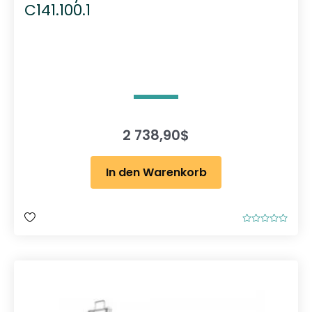
C141.100.1
2 738,90
$
In den Warenkorb
B
e
w
e
r
t
e
t
m
i