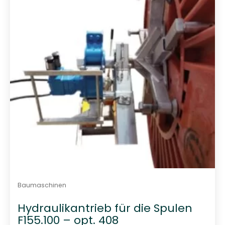
t
0
v
o
n
5
Baumaschinen
Hydraulikantrieb für die Spulen
F155.100 – opt. 408