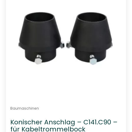
r
t
i
e
r
t
Baumaschinen
Konischer Anschlag – C141.C90 –
für Kabeltrommelbock