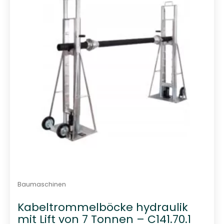
t
0
v
o
n
5
Baumaschinen
Kabeltrommelböcke hydraulik
mit Lift von 7 Tonnen – C141.70.1