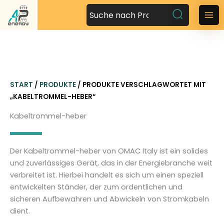
Z
u
M
m
a
I
n
i
h
n
a
START
/
PRODUKTE
/ PRODUKTE VERSCHLAGWORTET MIT
l
M
„KABELTROMMEL-HEBER“
t
s
e
Kabeltrommel-heber
p
n
r
i
u
Der Kabeltrommel-heber von OMAC Italy ist ein solides
n
und zuverlässiges Gerät, das in der Energiebranche weit
g
verbreitet ist. Hierbei handelt es sich um einen speziell
e
entwickelten Ständer, der zum ordentlichen und
n
sicheren Aufbewahren und Abwickeln von Stromkabeln
dient.