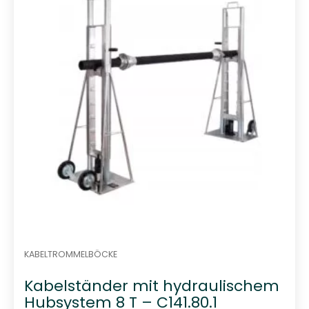
t
0
v
o
n
5
KABELTROMMELBÖCKE
Kabelständer mit hydraulischem
Hubsystem 8 T – C141.80.1