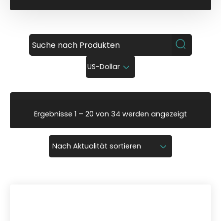
US-Dollar
N
Ergebnisse 1 – 20 von 34 werden angezeigt
a
c
h
A
k
t
u
a
l
i
t
ä
t
s
o