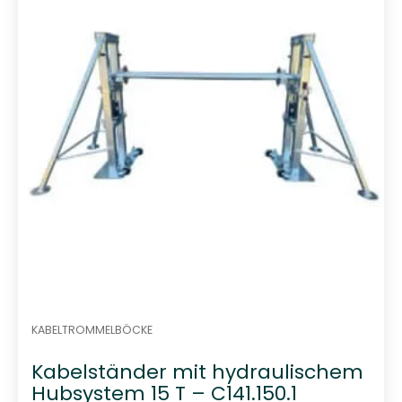
t
0
v
o
n
5
KABELTROMMELBÖCKE
Kabelständer mit hydraulischem
Hubsystem 15 T – C141.150.1