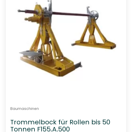
t
0
v
o
n
5
Baumaschinen
Trommelbock für Rollen bis 50
Tonnen F155.A.500