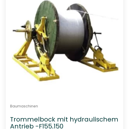
t
0
v
o
n
5
Baumaschinen
Trommelbock mit hydraulischem
Antrieb -F155.150