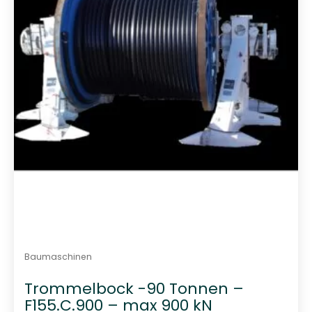
t
0
v
o
n
5
Baumaschinen
Trommelbock -90 Tonnen –
F155.C.900 – max 900 kN