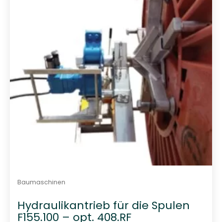
t
0
v
o
n
5
Baumaschinen
Hydraulikantrieb für die Spulen
F155.100 – opt. 408.RF