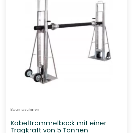
t
0
v
o
n
5
Baumaschinen
Kabeltrommelbock mit einer
Tragkraft von 5 Tonnen –