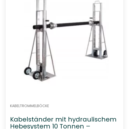
t
0
v
o
n
5
KABELTROMMELBÖCKE
Kabelständer mit hydraulischem
Hebesystem 10 Tonnen –