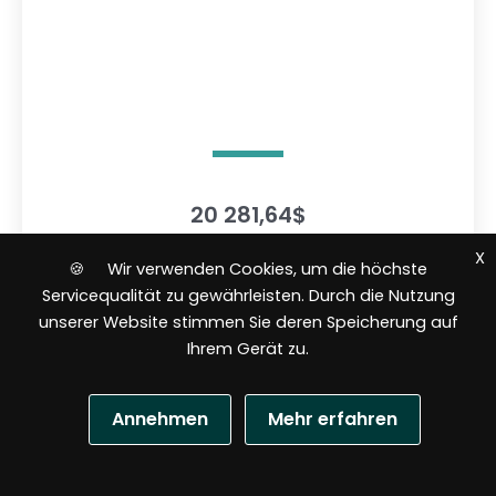
20 281,64
$
X
🍪 Wir verwenden Cookies, um die höchste
In den Warenkorb
Servicequalität zu gewährleisten. Durch die Nutzung
unserer Website stimmen Sie deren Speicherung auf
Ihrem Gerät zu.
B
e
w
e
Annehmen
Mehr erfahren
r
t
e
t
m
N
i