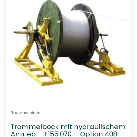
t
0
v
o
n
5
Baumaschinen
Trommelbock mit hydraulischem
Antrieb – F155.070 – Option 408