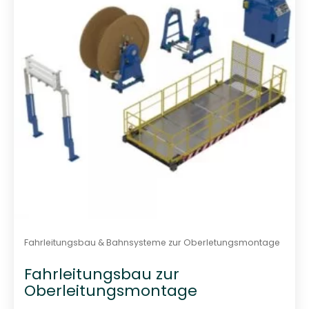
v
o
n
5
Fahrleitungsbau & Bahnsysteme zur Oberletungsmontage
Fahrleitungsbau zur
Oberleitungsmontage