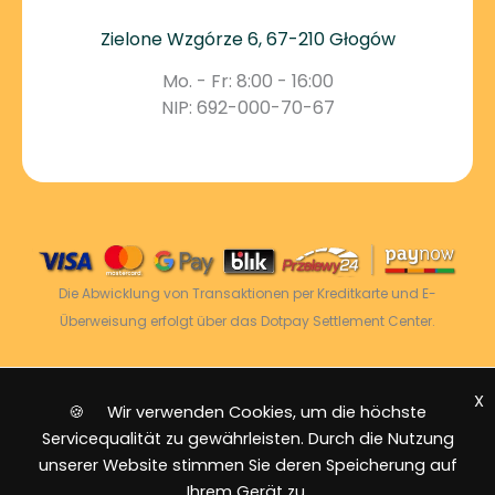
Zielone Wzgórze 6, 67-210 Głogów
Mo. - Fr: 8:00 - 16:00
NIP: 692-000-70-67
Die Abwicklung von Transaktionen per Kreditkarte und E-
Überweisung erfolgt über das Dotpay Settlement Center.
X
2026 © Power Energy -
Alle Rechte vorbehalten
|
🍪 Wir verwenden Cookies, um die höchste
Sitemap
Servicequalität zu gewährleisten. Durch die Nutzung
unserer Website stimmen Sie deren Speicherung auf
Ihrem Gerät zu.