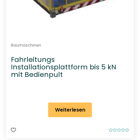
Baumaschinen
Fahrleitungs
Installationsplattform bis 5 kN
mit Bedienpult
Weiterlesen
B
e