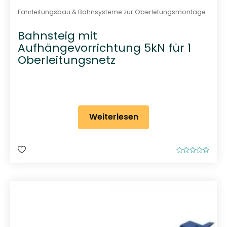
Fahrleitungsbau & Bahnsysteme zur Oberletungsmontage
Bahnsteig mit
Aufhängevorrichtung 5kN für 1
Oberleitungsnetz
Weiterlesen
B
e
w
e
r
t
e
t
m
i
t
0